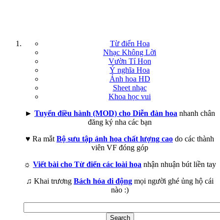
Từ điển Hoa
Nhạc Không Lời
Vườn Tí Hon
Ý nghĩa Hoa
Ảnh hoa HD
Sheet nhạc
Khoa học vui
►
Tuyển điều hành (MOD) cho Diễn đàn hoa
nhanh chân
đăng ký nha các bạn
♥ Ra mắt
Bộ sưu tập ảnh hoa chất lượng cao
do các thành
viên VF đóng góp
☼
Viết bài cho Từ điển các loài hoa
nhận nhuận bút liền tay
♫ Khai trương
Bách hóa di động
mọi người ghé ủng hộ cái
nào :)