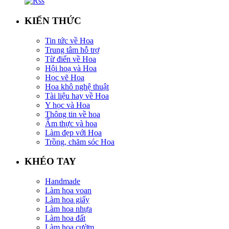
KIẾN THỨC
Tin tức về Hoa
Trung tâm hỗ trợ
Từ điển về Hoa
Hội hoạ và Hoa
Học vẽ Hoa
Hoa khô nghệ thuật
Tài liệu hay về Hoa
Y học và Hoa
Thông tin về hoa
Ẩm thực và hoa
Làm đẹp với Hoa
Trồng, chăm sóc Hoa
KHÉO TAY
Handmade
Làm hoa voan
Làm hoa giấy
Làm hoa nhựa
Làm hoa đất
Làm hoa cườm