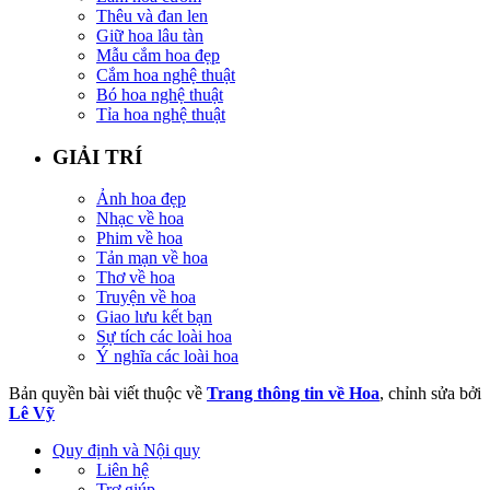
Thêu và đan len
Giữ hoa lâu tàn
Mẫu cắm hoa đẹp
Cắm hoa nghệ thuật
Bó hoa nghệ thuật
Tỉa hoa nghệ thuật
GIẢI TRÍ
Ảnh hoa đẹp
Nhạc về hoa
Phim về hoa
Tản mạn về hoa
Thơ về hoa
Truyện về hoa
Giao lưu kết bạn
Sự tích các loài hoa
Ý nghĩa các loài hoa
Bản quyền bài viết thuộc về
Trang thông tin về Hoa
, chỉnh sửa bởi
Lê Vỹ
Quy định và Nội quy
Liên hệ
Trợ giúp