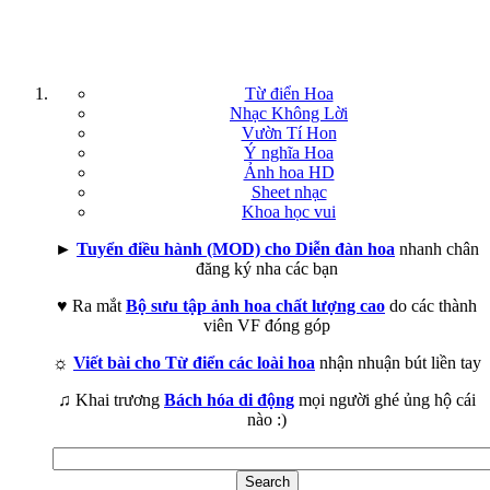
Từ điển Hoa
Nhạc Không Lời
Vườn Tí Hon
Ý nghĩa Hoa
Ảnh hoa HD
Sheet nhạc
Khoa học vui
►
Tuyển điều hành (MOD) cho Diễn đàn hoa
nhanh chân
đăng ký nha các bạn
♥ Ra mắt
Bộ sưu tập ảnh hoa chất lượng cao
do các thành
viên VF đóng góp
☼
Viết bài cho Từ điển các loài hoa
nhận nhuận bút liền tay
♫ Khai trương
Bách hóa di động
mọi người ghé ủng hộ cái
nào :)