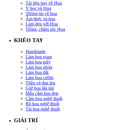
Tài liệu hay về Hoa
Y học và Hoa
Thông tin về hoa
Ẩm thực và hoa
Làm đẹp với Hoa
Trồng, chăm sóc Hoa
KHÉO TAY
Handmade
Làm hoa voan
Làm hoa giấy
Làm hoa nhựa
Làm hoa đất
Làm hoa cườm
Thêu và đan len
Giữ hoa lâu tàn
Mẫu cắm hoa đẹp
Cắm hoa nghệ thuật
Bó hoa nghệ thuật
Tỉa hoa nghệ thuật
GIẢI TRÍ