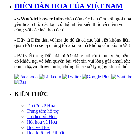
DIỄN ĐÀN HOA CỦA VIỆT NAM
-
wWw.VietFlower.InFo
chào đón các bạn đến với ngôi nhà
yêu hoa, chúc các bạn có thật nhiều kiến thức và niềm vui
cùng với các loài hoa đẹp!
- Đây là Diễn đàn về hoa do đó tất cả các bài viết không liên
quan tới hoa sẽ bị chúng tôi xóa bỏ mà không cần báo trước!
- Bài viết trong Diễn đàn được đăng bởi các thành viên, nếu
có khiếu nại về bản quyền bài viết xin vui lòng gửi email tới:
contact@vietflower.info, chúng tôi sẽ xử lý ngay khi có thể.
KIẾN THỨC
Tin tức về Hoa
Trung tâm hỗ trợ
Từ điển về Hoa
Hội hoạ và Hoa
Học vẽ Hoa
Hoa khô nghệ thuật