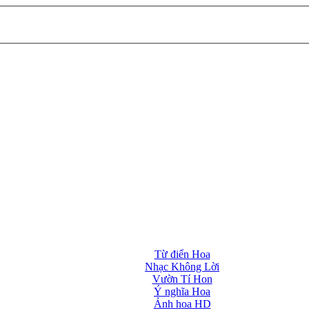
Từ điển Hoa
Nhạc Không Lời
Vườn Tí Hon
Ý nghĩa Hoa
Ảnh hoa HD