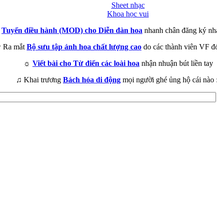
Sheet nhạc
Khoa học vui
►
Tuyển điều hành (MOD) cho Diễn đàn hoa
nhanh chân đăng ký nh
 Ra mắt
Bộ sưu tập ảnh hoa chất lượng cao
do các thành viên VF đ
☼
Viết bài cho Từ điển các loài hoa
nhận nhuận bút liền tay
♫ Khai trương
Bách hóa di động
mọi người ghé ủng hộ cái nào 