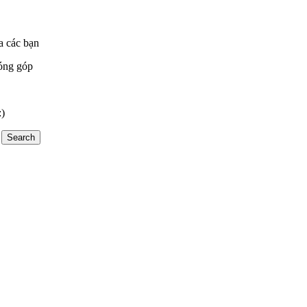
a các bạn
óng góp
:)