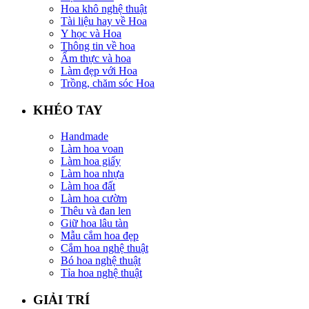
Hoa khô nghệ thuật
Tài liệu hay về Hoa
Y học và Hoa
Thông tin về hoa
Ẩm thực và hoa
Làm đẹp với Hoa
Trồng, chăm sóc Hoa
KHÉO TAY
Handmade
Làm hoa voan
Làm hoa giấy
Làm hoa nhựa
Làm hoa đất
Làm hoa cườm
Thêu và đan len
Giữ hoa lâu tàn
Mẫu cắm hoa đẹp
Cắm hoa nghệ thuật
Bó hoa nghệ thuật
Tỉa hoa nghệ thuật
GIẢI TRÍ