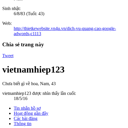
Sinh nhật:
6/8/83
(Tuổi: 43)
Web:
http://thietkewebsite.vn4u.vn/dich-vu-quang-cao-google-
adwords-c1113
Chia sẻ trang này
Tweet
vietnamhiep123
Chưa biết gì về hoa
, Nam, 43
vietnamhiep123 được nhìn thấy lần cuối:
18/5/16
Tin nhắn hồ sơ
Hoạt động gần đây
Các bài đăng
Thông tin