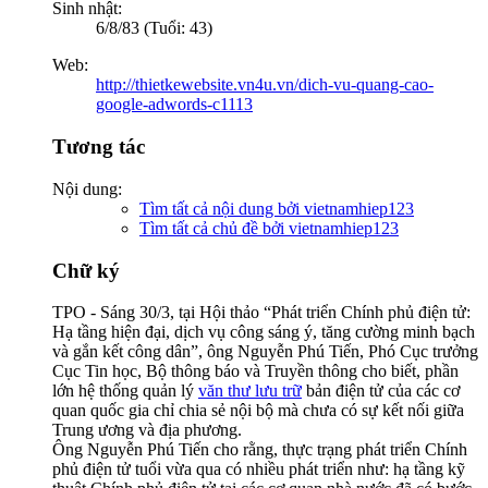
Sinh nhật:
6/8/83 (Tuổi: 43)
Web:
http://thietkewebsite.vn4u.vn/dich-vu-quang-cao-
google-adwords-c1113
Tương tác
Nội dung:
Tìm tất cả nội dung bởi vietnamhiep123
Tìm tất cả chủ đề bởi vietnamhiep123
Chữ ký
TPO - Sáng 30/3, tại Hội thảo “Phát triển Chính phủ điện tử:
Hạ tầng hiện đại, dịch vụ công sáng ý, tăng cường minh bạch
và gắn kết công dân”, ông Nguyễn Phú Tiến, Phó Cục trưởng
Cục Tin học, Bộ thông báo và Truyền thông cho biết, phần
lớn hệ thống quản lý
văn thư lưu trữ
bản điện tử của các cơ
quan quốc gia chỉ chia sẻ nội bộ mà chưa có sự kết nối giữa
Trung ương và địa phương.
Ông Nguyễn Phú Tiến cho rằng, thực trạng phát triển Chính
phủ điện tử tuổi vừa qua có nhiều phát triển như: hạ tầng kỹ