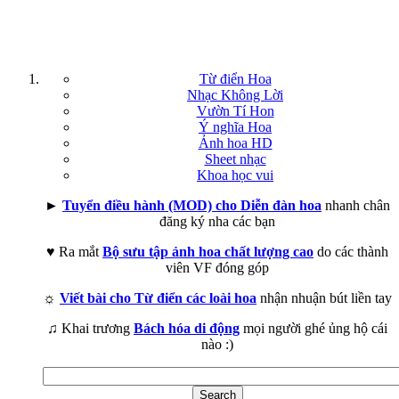
Từ điển Hoa
Nhạc Không Lời
Vườn Tí Hon
Ý nghĩa Hoa
Ảnh hoa HD
Sheet nhạc
Khoa học vui
►
Tuyển điều hành (MOD) cho Diễn đàn hoa
nhanh chân
đăng ký nha các bạn
♥ Ra mắt
Bộ sưu tập ảnh hoa chất lượng cao
do các thành
viên VF đóng góp
☼
Viết bài cho Từ điển các loài hoa
nhận nhuận bút liền tay
♫ Khai trương
Bách hóa di động
mọi người ghé ủng hộ cái
nào :)