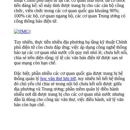
thuật Chính phủ điện tử tại các cơ quan nhà nước đã có bước
tiến đáng kể; số máy tính được trang bị cho các cán bộ công
chức, viên chức trong các cơ quan quốc gia khoảng 90%;
100% các bộ, cơ quan ngang bộ, các cơ quan Trung ương có
cổng thông báo điện tử.
Tuy nhiên, thực tiễn nhiều địa phương hạ tầng kỹ thuật Chính
phủ điện tử còn chưa đáp ứng; việc áp dụng công nghệ thông
báo tại các cơ quan nhà nước cốt quy mô nhỏ lẻ, chưa kết nối,
chia sẻ trên diện rộng; tỷ lệ các văn bản điện tử được san sẻ
qua mạng còn hạn chế.
Đặc biệt, phần nhiều các cơ quan quốc gia được trang bị hệ
thống quản lý
học văn thư lưu trữ
, tuy nhiên hồ hết hệ thống
đó chủ yếu chỉ chia sẻ trong nội bộ chưa kết nối được giữa
địa phương và Trung ương; phần mềm quản lý điều hành
nhiều nơi đã được trang bị cho các cơ quan nhà nước nhưng
đẵn là dùng cho công tác văn thư, việc điều hành, xử lý văn
bản còn hạn chế.