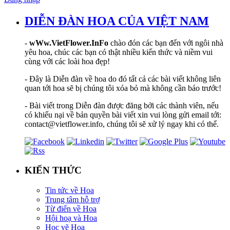
DIỄN ĐÀN HOA CỦA VIỆT NAM
-
wWw.VietFlower.InFo
chào đón các bạn đến với ngôi nhà
yêu hoa, chúc các bạn có thật nhiều kiến thức và niềm vui
cùng với các loài hoa đẹp!
- Đây là Diễn đàn về hoa do đó tất cả các bài viết không liên
quan tới hoa sẽ bị chúng tôi xóa bỏ mà không cần báo trước!
- Bài viết trong Diễn đàn được đăng bởi các thành viên, nếu
có khiếu nại về bản quyền bài viết xin vui lòng gửi email tới:
contact@vietflower.info, chúng tôi sẽ xử lý ngay khi có thể.
KIẾN THỨC
Tin tức về Hoa
Trung tâm hỗ trợ
Từ điển về Hoa
Hội hoạ và Hoa
Học vẽ Hoa