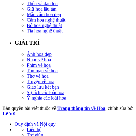
Thêu và đan len
Giữ hoa lâu tàn
Mẫu cắm hoa đẹp
Cắm hoa nghệ thuật
Bó hoa nghệ thuật
Tỉa hoa nghệ thuật
GIẢI TRÍ
Ảnh hoa đẹp
Nhạc về hoa
Phim về hoa
Tản mạn về hoa
Thơ về hoa
Truyện về hoa
Giao lưu kết bạn
Sự tích các loài hoa
Ý nghĩa các loài hoa
Bản quyền bài viết thuộc về
Trang thông tin về Hoa
, chỉnh sửa bởi
Lê Vỹ
Quy định và Nội quy
Liên hệ
Trợ giúp