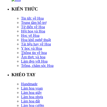
KIẾN THỨC
Tin tức về Hoa
Trung tâm hỗ trợ
Từ điển về Hoa
Hội hoạ và Hoa
Học vẽ Hoa
Hoa khô nghệ thuật
Tài liệu hay về Hoa
Y học và Hoa
Thông tin về hoa
Ẩm thực và hoa
Làm đẹp với Hoa
Trồng, chăm sóc Hoa
KHÉO TAY
Handmade
Làm hoa voan
Làm hoa giấy
Làm hoa nhựa
Làm hoa đất
Làm hoa cườm