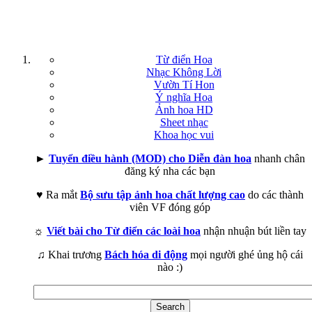
Từ điển Hoa
Nhạc Không Lời
Vườn Tí Hon
Ý nghĩa Hoa
Ảnh hoa HD
Sheet nhạc
Khoa học vui
►
Tuyển điều hành (MOD) cho Diễn đàn hoa
nhanh chân
đăng ký nha các bạn
♥ Ra mắt
Bộ sưu tập ảnh hoa chất lượng cao
do các thành
viên VF đóng góp
☼
Viết bài cho Từ điển các loài hoa
nhận nhuận bút liền tay
♫ Khai trương
Bách hóa di động
mọi người ghé ủng hộ cái
nào :)