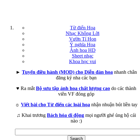
Từ điển Hoa
Nhạc Không Lời
Vườn Tí Hon
Ý nghĩa Hoa
Ảnh hoa HD
Sheet nhạc
Khoa học vui
►
Tuyển điều hành (MOD) cho Diễn đàn hoa
nhanh chân
đăng ký nha các bạn
♥ Ra mắt
Bộ sưu tập ảnh hoa chất lượng cao
do các thành
viên VF đóng góp
☼
Viết bài cho Từ điển các loài hoa
nhận nhuận bút liền tay
♫ Khai trương
Bách hóa di động
mọi người ghé ủng hộ cái
nào :)