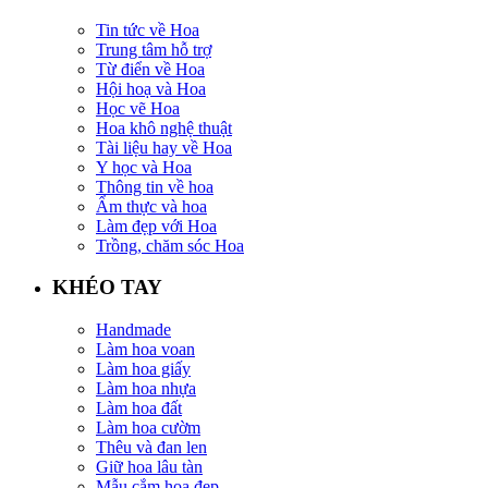
Tin tức về Hoa
Trung tâm hỗ trợ
Từ điển về Hoa
Hội hoạ và Hoa
Học vẽ Hoa
Hoa khô nghệ thuật
Tài liệu hay về Hoa
Y học và Hoa
Thông tin về hoa
Ẩm thực và hoa
Làm đẹp với Hoa
Trồng, chăm sóc Hoa
KHÉO TAY
Handmade
Làm hoa voan
Làm hoa giấy
Làm hoa nhựa
Làm hoa đất
Làm hoa cườm
Thêu và đan len
Giữ hoa lâu tàn
Mẫu cắm hoa đẹp