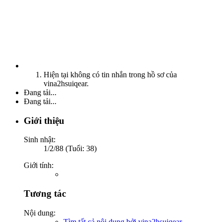
Hiện tại không có tin nhắn trong hồ sơ của
vina2hsuiqear.
Đang tải...
Đang tải...
Giới thiệu
Sinh nhật:
1/2/88 (Tuổi: 38)
Giới tính:
Tương tác
Nội dung:
Tìm tất cả nội dung bởi vina2hsuiqear