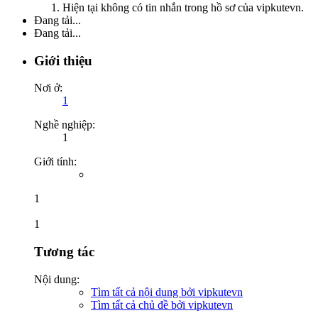
Hiện tại không có tin nhắn trong hồ sơ của vipkutevn.
Đang tải...
Đang tải...
Giới thiệu
Nơi ở:
1
Nghề nghiệp:
1
Giới tính:
1
1
Tương tác
Nội dung:
Tìm tất cả nội dung bởi vipkutevn
Tìm tất cả chủ đề bởi vipkutevn