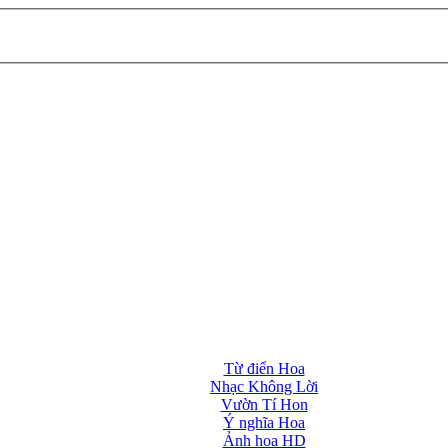
Từ điển Hoa
Nhạc Không Lời
Vườn Tí Hon
Ý nghĩa Hoa
Ảnh hoa HD