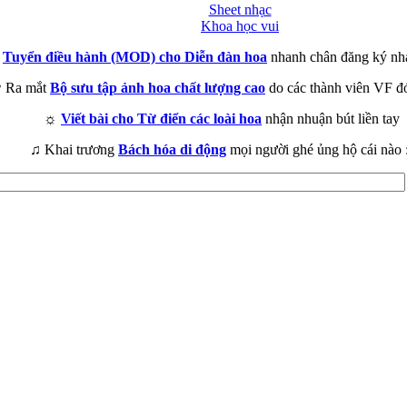
Sheet nhạc
Khoa học vui
►
Tuyển điều hành (MOD) cho Diễn đàn hoa
nhanh chân đăng ký nh
 Ra mắt
Bộ sưu tập ảnh hoa chất lượng cao
do các thành viên VF đ
☼
Viết bài cho Từ điển các loài hoa
nhận nhuận bút liền tay
♫ Khai trương
Bách hóa di động
mọi người ghé ủng hộ cái nào 