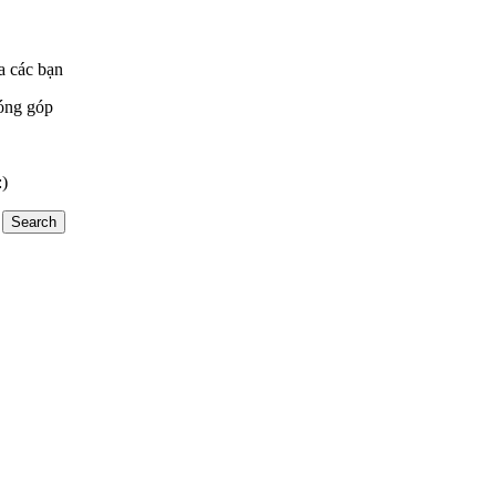
a các bạn
óng góp
:)