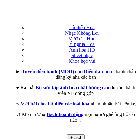
Từ điển Hoa
Nhạc Không Lời
Vườn Tí Hon
Ý nghĩa Hoa
Ảnh hoa HD
Sheet nhạc
Khoa học vui
►
Tuyển điều hành (MOD) cho Diễn đàn hoa
nhanh chân
đăng ký nha các bạn
♥ Ra mắt
Bộ sưu tập ảnh hoa chất lượng cao
do các thành
viên VF đóng góp
☼
Viết bài cho Từ điển các loài hoa
nhận nhuận bút liền tay
♫ Khai trương
Bách hóa di động
mọi người ghé ủng hộ cái
nào :)