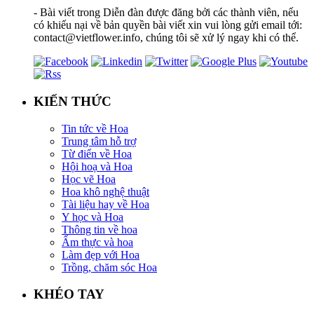
- Bài viết trong Diễn đàn được đăng bởi các thành viên, nếu
có khiếu nại về bản quyền bài viết xin vui lòng gửi email tới:
contact@vietflower.info, chúng tôi sẽ xử lý ngay khi có thể.
KIẾN THỨC
Tin tức về Hoa
Trung tâm hỗ trợ
Từ điển về Hoa
Hội hoạ và Hoa
Học vẽ Hoa
Hoa khô nghệ thuật
Tài liệu hay về Hoa
Y học và Hoa
Thông tin về hoa
Ẩm thực và hoa
Làm đẹp với Hoa
Trồng, chăm sóc Hoa
KHÉO TAY