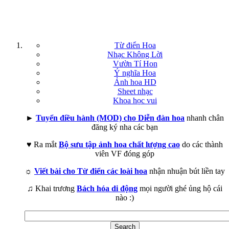
Từ điển Hoa
Nhạc Không Lời
Vườn Tí Hon
Ý nghĩa Hoa
Ảnh hoa HD
Sheet nhạc
Khoa học vui
►
Tuyển điều hành (MOD) cho Diễn đàn hoa
nhanh chân
đăng ký nha các bạn
♥ Ra mắt
Bộ sưu tập ảnh hoa chất lượng cao
do các thành
viên VF đóng góp
☼
Viết bài cho Từ điển các loài hoa
nhận nhuận bút liền tay
♫ Khai trương
Bách hóa di động
mọi người ghé ủng hộ cái
nào :)