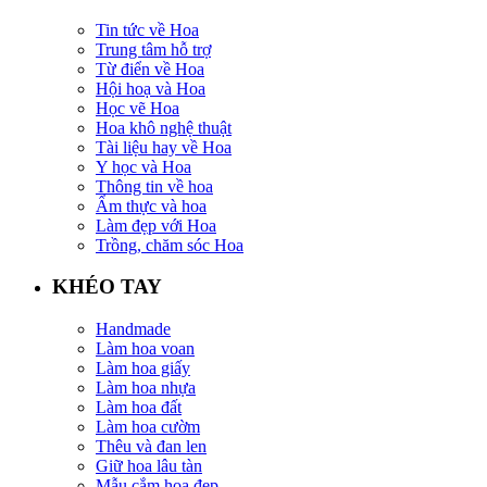
Tin tức về Hoa
Trung tâm hỗ trợ
Từ điển về Hoa
Hội hoạ và Hoa
Học vẽ Hoa
Hoa khô nghệ thuật
Tài liệu hay về Hoa
Y học và Hoa
Thông tin về hoa
Ẩm thực và hoa
Làm đẹp với Hoa
Trồng, chăm sóc Hoa
KHÉO TAY
Handmade
Làm hoa voan
Làm hoa giấy
Làm hoa nhựa
Làm hoa đất
Làm hoa cườm
Thêu và đan len
Giữ hoa lâu tàn
Mẫu cắm hoa đẹp