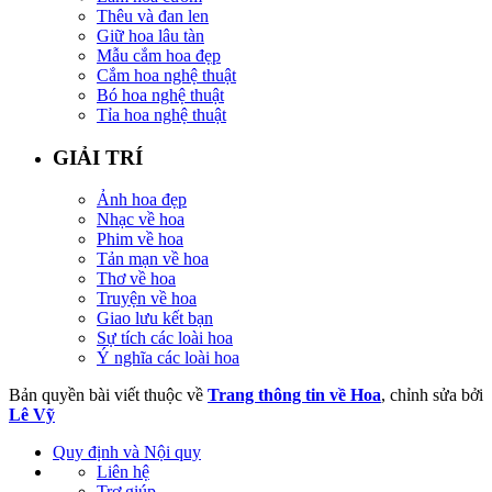
Thêu và đan len
Giữ hoa lâu tàn
Mẫu cắm hoa đẹp
Cắm hoa nghệ thuật
Bó hoa nghệ thuật
Tỉa hoa nghệ thuật
GIẢI TRÍ
Ảnh hoa đẹp
Nhạc về hoa
Phim về hoa
Tản mạn về hoa
Thơ về hoa
Truyện về hoa
Giao lưu kết bạn
Sự tích các loài hoa
Ý nghĩa các loài hoa
Bản quyền bài viết thuộc về
Trang thông tin về Hoa
, chỉnh sửa bởi
Lê Vỹ
Quy định và Nội quy
Liên hệ
Trợ giúp