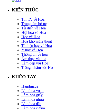
KIẾN THỨC
Tin tức về Hoa
Trung tâm hỗ trợ
Từ điển về Hoa
Hội hoạ và Hoa
Học vẽ Hoa
Hoa khô nghệ thuật
Tài liệu hay về Hoa
Y học và Hoa
Thông tin về hoa
Ẩm thực và hoa
Làm đẹp với Hoa
Trồng, chăm sóc Hoa
KHÉO TAY
Handmade
Làm hoa voan
Làm hoa giấy
Làm hoa nhựa
Làm hoa đất
Làm hoa cườm