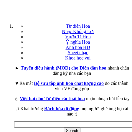
Từ điển Hoa
Nhạc Không Lời
Vườn Tí Hon
Ý nghĩa Hoa
Ảnh hoa HD
Sheet nhạc
Khoa học vui
►
Tuyển điều hành (MOD) cho Diễn đàn hoa
nhanh chân
đăng ký nha các bạn
♥ Ra mắt
Bộ sưu tập ảnh hoa chất lượng cao
do các thành
viên VF đóng góp
☼
Viết bài cho Từ điển các loài hoa
nhận nhuận bút liền tay
♫ Khai trương
Bách hóa di động
mọi người ghé ủng hộ cái
nào :)