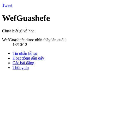
Tweet
WefGuashefe
Chưa biết gì về hoa
WefGuashefe được nhìn thấy lần cuối:
13/10/12
Tin nhắn hồ sơ
Hoạt động gần đây
Các bài đăng
Thông tin