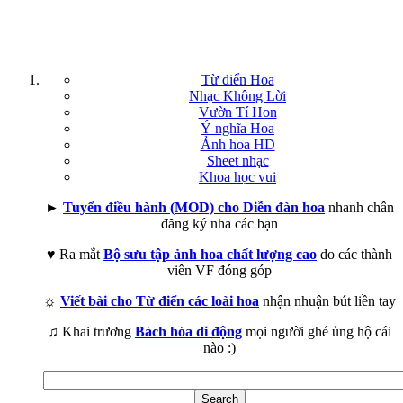
Từ điển Hoa
Nhạc Không Lời
Vườn Tí Hon
Ý nghĩa Hoa
Ảnh hoa HD
Sheet nhạc
Khoa học vui
►
Tuyển điều hành (MOD) cho Diễn đàn hoa
nhanh chân
đăng ký nha các bạn
♥ Ra mắt
Bộ sưu tập ảnh hoa chất lượng cao
do các thành
viên VF đóng góp
☼
Viết bài cho Từ điển các loài hoa
nhận nhuận bút liền tay
♫ Khai trương
Bách hóa di động
mọi người ghé ủng hộ cái
nào :)