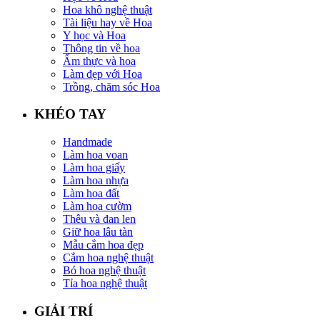
Hoa khô nghệ thuật
Tài liệu hay về Hoa
Y học và Hoa
Thông tin về hoa
Ẩm thực và hoa
Làm đẹp với Hoa
Trồng, chăm sóc Hoa
KHÉO TAY
Handmade
Làm hoa voan
Làm hoa giấy
Làm hoa nhựa
Làm hoa đất
Làm hoa cườm
Thêu và đan len
Giữ hoa lâu tàn
Mẫu cắm hoa đẹp
Cắm hoa nghệ thuật
Bó hoa nghệ thuật
Tỉa hoa nghệ thuật
GIẢI TRÍ