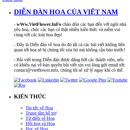
DIỄN ĐÀN HOA CỦA VIỆT NAM
-
wWw.VietFlower.InFo
chào đón các bạn đến với ngôi nhà
yêu hoa, chúc các bạn có thật nhiều kiến thức và niềm vui
cùng với các loài hoa đẹp!
- Đây là Diễn đàn về hoa do đó tất cả các bài viết không liên
quan tới hoa sẽ bị chúng tôi xóa bỏ mà không cần báo trước!
- Bài viết trong Diễn đàn được đăng bởi các thành viên, nếu
có khiếu nại về bản quyền bài viết xin vui lòng gửi email tới:
contact@vietflower.info, chúng tôi sẽ xử lý ngay khi có thể.
KIẾN THỨC
Tin tức về Hoa
Trung tâm hỗ trợ
Từ điển về Hoa
Hội hoạ và Hoa
Học vẽ Hoa