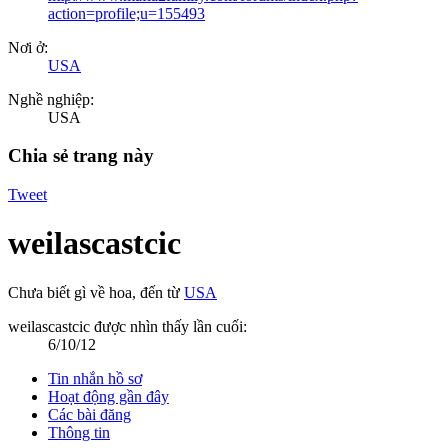
action=profile;u=155493
Nơi ở:
USA
Nghề nghiệp:
USA
Chia sẻ trang này
Tweet
weilascastcic
Chưa biết gì về hoa
,
đến từ
USA
weilascastcic được nhìn thấy lần cuối:
6/10/12
Tin nhắn hồ sơ
Hoạt động gần đây
Các bài đăng
Thông tin