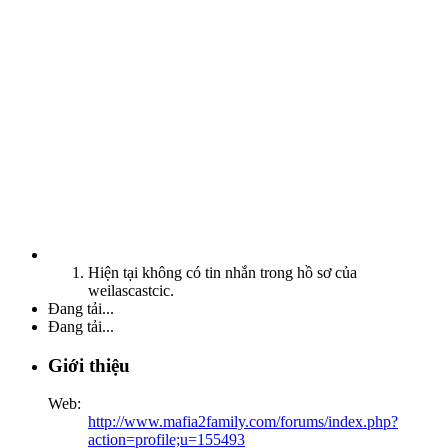
Hiện tại không có tin nhắn trong hồ sơ của
weilascastcic.
Đang tải...
Đang tải...
Giới thiệu
Web:
http://www.mafia2family.com/forums/index.php?
action=profile;u=155493