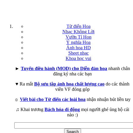
Từ điển Hoa
Nhạc Không Lời
Vườn Tí Hon
Ý nghĩa Hoa
Ảnh hoa HD
Sheet nhạc
Khoa học vui
►
Tuyển điều hành (MOD) cho Diễn đàn hoa
nhanh chân
đăng ký nha các bạn
♥ Ra mắt
Bộ sưu tập ảnh hoa chất lượng cao
do các thành
viên VF đóng góp
☼
Viết bài cho Từ điển các loài hoa
nhận nhuận bút liền tay
♫ Khai trương
Bách hóa di động
mọi người ghé ủng hộ cái
nào :)