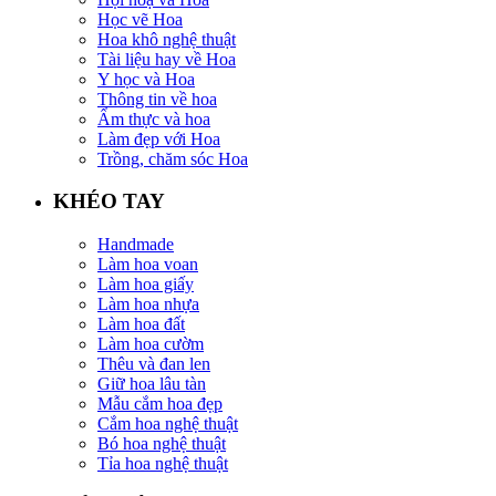
Học vẽ Hoa
Hoa khô nghệ thuật
Tài liệu hay về Hoa
Y học và Hoa
Thông tin về hoa
Ẩm thực và hoa
Làm đẹp với Hoa
Trồng, chăm sóc Hoa
KHÉO TAY
Handmade
Làm hoa voan
Làm hoa giấy
Làm hoa nhựa
Làm hoa đất
Làm hoa cườm
Thêu và đan len
Giữ hoa lâu tàn
Mẫu cắm hoa đẹp
Cắm hoa nghệ thuật
Bó hoa nghệ thuật
Tỉa hoa nghệ thuật