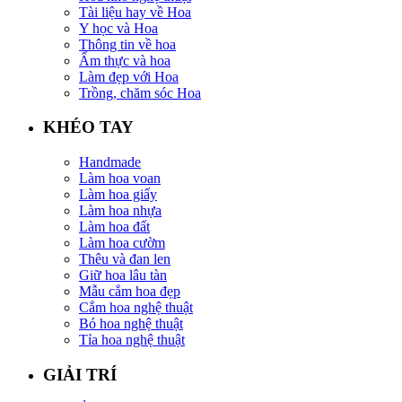
Tài liệu hay về Hoa
Y học và Hoa
Thông tin về hoa
Ẩm thực và hoa
Làm đẹp với Hoa
Trồng, chăm sóc Hoa
KHÉO TAY
Handmade
Làm hoa voan
Làm hoa giấy
Làm hoa nhựa
Làm hoa đất
Làm hoa cườm
Thêu và đan len
Giữ hoa lâu tàn
Mẫu cắm hoa đẹp
Cắm hoa nghệ thuật
Bó hoa nghệ thuật
Tỉa hoa nghệ thuật
GIẢI TRÍ