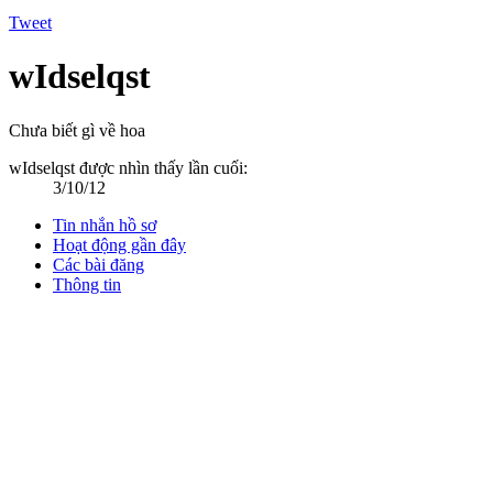
Tweet
wIdselqst
Chưa biết gì về hoa
wIdselqst được nhìn thấy lần cuối:
3/10/12
Tin nhắn hồ sơ
Hoạt động gần đây
Các bài đăng
Thông tin