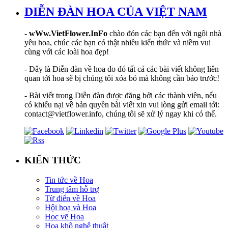
DIỄN ĐÀN HOA CỦA VIỆT NAM
-
wWw.VietFlower.InFo
chào đón các bạn đến với ngôi nhà
yêu hoa, chúc các bạn có thật nhiều kiến thức và niềm vui
cùng với các loài hoa đẹp!
- Đây là Diễn đàn về hoa do đó tất cả các bài viết không liên
quan tới hoa sẽ bị chúng tôi xóa bỏ mà không cần báo trước!
- Bài viết trong Diễn đàn được đăng bởi các thành viên, nếu
có khiếu nại về bản quyền bài viết xin vui lòng gửi email tới:
contact@vietflower.info, chúng tôi sẽ xử lý ngay khi có thể.
KIẾN THỨC
Tin tức về Hoa
Trung tâm hỗ trợ
Từ điển về Hoa
Hội hoạ và Hoa
Học vẽ Hoa
Hoa khô nghệ thuật