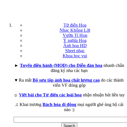
Từ điển Hoa
Nhạc Không Lời
Vườn Tí Hon
Ý nghĩa Hoa
Ảnh hoa HD
Sheet nhạc
Khoa học vui
►
Tuyển điều hành (MOD) cho Diễn đàn hoa
nhanh chân
đăng ký nha các bạn
♥ Ra mắt
Bộ sưu tập ảnh hoa chất lượng cao
do các thành
viên VF đóng góp
☼
Viết bài cho Từ điển các loài hoa
nhận nhuận bút liền tay
♫ Khai trương
Bách hóa di động
mọi người ghé ủng hộ cái
nào :)