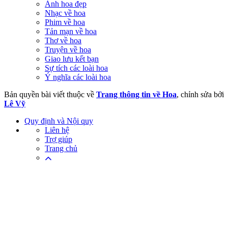
Ảnh hoa đẹp
Nhạc về hoa
Phim về hoa
Tản mạn về hoa
Thơ về hoa
Truyện về hoa
Giao lưu kết bạn
Sự tích các loài hoa
Ý nghĩa các loài hoa
Bản quyền bài viết thuộc về
Trang thông tin về Hoa
, chỉnh sửa bởi
Lê Vỹ
Quy định và Nội quy
Liên hệ
Trợ giúp
Trang chủ