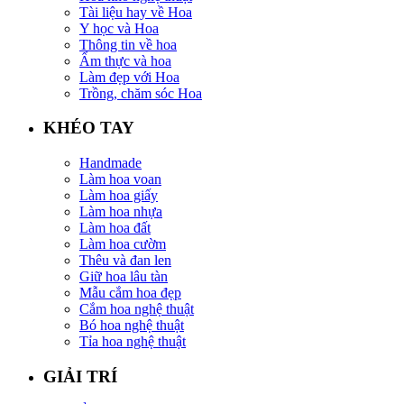
Tài liệu hay về Hoa
Y học và Hoa
Thông tin về hoa
Ẩm thực và hoa
Làm đẹp với Hoa
Trồng, chăm sóc Hoa
KHÉO TAY
Handmade
Làm hoa voan
Làm hoa giấy
Làm hoa nhựa
Làm hoa đất
Làm hoa cườm
Thêu và đan len
Giữ hoa lâu tàn
Mẫu cắm hoa đẹp
Cắm hoa nghệ thuật
Bó hoa nghệ thuật
Tỉa hoa nghệ thuật
GIẢI TRÍ