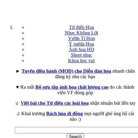
Từ điển Hoa
Nhạc Không Lời
Vườn Tí Hon
Ý nghĩa Hoa
Ảnh hoa HD
Sheet nhạc
Khoa học vui
►
Tuyển điều hành (MOD) cho Diễn đàn hoa
nhanh chân
đăng ký nha các bạn
♥ Ra mắt
Bộ sưu tập ảnh hoa chất lượng cao
do các thành
viên VF đóng góp
☼
Viết bài cho Từ điển các loài hoa
nhận nhuận bút liền tay
♫ Khai trương
Bách hóa di động
mọi người ghé ủng hộ cái
nào :)