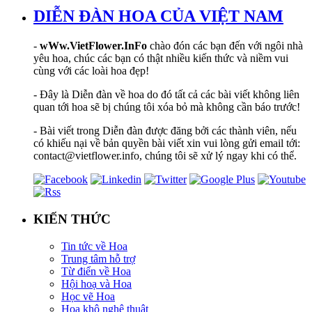
DIỄN ĐÀN HOA CỦA VIỆT NAM
-
wWw.VietFlower.InFo
chào đón các bạn đến với ngôi nhà
yêu hoa, chúc các bạn có thật nhiều kiến thức và niềm vui
cùng với các loài hoa đẹp!
- Đây là Diễn đàn về hoa do đó tất cả các bài viết không liên
quan tới hoa sẽ bị chúng tôi xóa bỏ mà không cần báo trước!
- Bài viết trong Diễn đàn được đăng bởi các thành viên, nếu
có khiếu nại về bản quyền bài viết xin vui lòng gửi email tới:
contact@vietflower.info, chúng tôi sẽ xử lý ngay khi có thể.
KIẾN THỨC
Tin tức về Hoa
Trung tâm hỗ trợ
Từ điển về Hoa
Hội hoạ và Hoa
Học vẽ Hoa
Hoa khô nghệ thuật