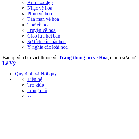
Ảnh hoa đẹp
Nhạc về hoa
Phim về hoa
Tản mạn về hoa
Thơ về hoa
Truyện về hoa
Giao lưu kết bạn
Sự tích các loài hoa
Ý nghĩa các loài hoa
Bản quyền bài viết thuộc về
Trang thông tin về Hoa
, chỉnh sửa bởi
Lê Vỹ
Quy định và Nội quy
Liên hệ
Trợ giúp
Trang chủ