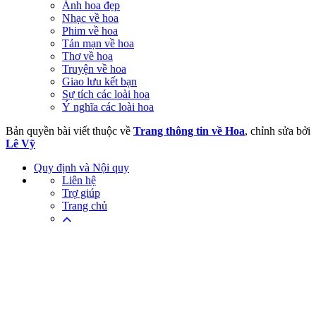
Ảnh hoa đẹp
Nhạc về hoa
Phim về hoa
Tản mạn về hoa
Thơ về hoa
Truyện về hoa
Giao lưu kết bạn
Sự tích các loài hoa
Ý nghĩa các loài hoa
Bản quyền bài viết thuộc về
Trang thông tin về Hoa
, chỉnh sửa bởi
Lê Vỹ
Quy định và Nội quy
Liên hệ
Trợ giúp
Trang chủ