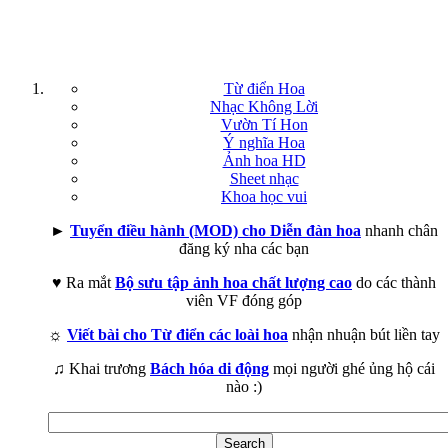
Từ điển Hoa
Nhạc Không Lời
Vườn Tí Hon
Ý nghĩa Hoa
Ảnh hoa HD
Sheet nhạc
Khoa học vui
►
Tuyển điều hành (MOD) cho Diễn đàn hoa
nhanh chân
đăng ký nha các bạn
♥ Ra mắt
Bộ sưu tập ảnh hoa chất lượng cao
do các thành
viên VF đóng góp
☼
Viết bài cho Từ điển các loài hoa
nhận nhuận bút liền tay
♫ Khai trương
Bách hóa di động
mọi người ghé ủng hộ cái
nào :)