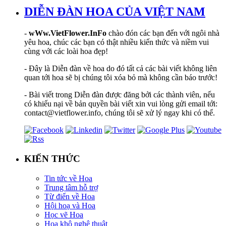
DIỄN ĐÀN HOA CỦA VIỆT NAM
-
wWw.VietFlower.InFo
chào đón các bạn đến với ngôi nhà
yêu hoa, chúc các bạn có thật nhiều kiến thức và niềm vui
cùng với các loài hoa đẹp!
- Đây là Diễn đàn về hoa do đó tất cả các bài viết không liên
quan tới hoa sẽ bị chúng tôi xóa bỏ mà không cần báo trước!
- Bài viết trong Diễn đàn được đăng bởi các thành viên, nếu
có khiếu nại về bản quyền bài viết xin vui lòng gửi email tới:
contact@vietflower.info, chúng tôi sẽ xử lý ngay khi có thể.
KIẾN THỨC
Tin tức về Hoa
Trung tâm hỗ trợ
Từ điển về Hoa
Hội hoạ và Hoa
Học vẽ Hoa
Hoa khô nghệ thuật