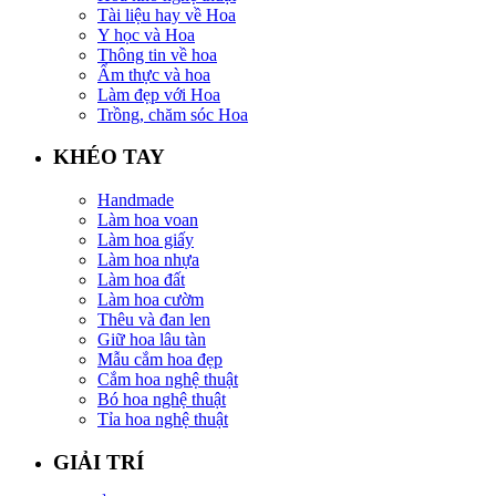
Tài liệu hay về Hoa
Y học và Hoa
Thông tin về hoa
Ẩm thực và hoa
Làm đẹp với Hoa
Trồng, chăm sóc Hoa
KHÉO TAY
Handmade
Làm hoa voan
Làm hoa giấy
Làm hoa nhựa
Làm hoa đất
Làm hoa cườm
Thêu và đan len
Giữ hoa lâu tàn
Mẫu cắm hoa đẹp
Cắm hoa nghệ thuật
Bó hoa nghệ thuật
Tỉa hoa nghệ thuật
GIẢI TRÍ