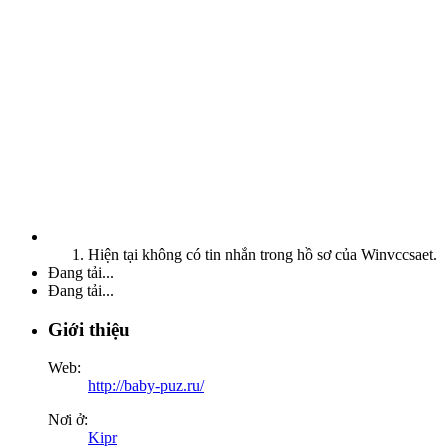
Hiện tại không có tin nhắn trong hồ sơ của Winvccsaet.
Đang tải...
Đang tải...
Giới thiệu
Web:
http://baby-puz.ru/
Nơi ở:
Kipr