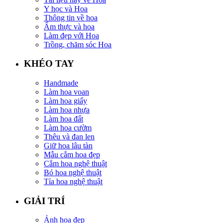
Y học và Hoa
Thông tin về hoa
Ẩm thực và hoa
Làm đẹp với Hoa
Trồng, chăm sóc Hoa
KHÉO TAY
Handmade
Làm hoa voan
Làm hoa giấy
Làm hoa nhựa
Làm hoa đất
Làm hoa cườm
Thêu và đan len
Giữ hoa lâu tàn
Mẫu cắm hoa đẹp
Cắm hoa nghệ thuật
Bó hoa nghệ thuật
Tỉa hoa nghệ thuật
GIẢI TRÍ
Ảnh hoa đẹp