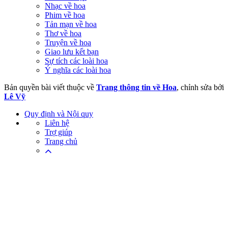
Nhạc về hoa
Phim về hoa
Tản mạn về hoa
Thơ về hoa
Truyện về hoa
Giao lưu kết bạn
Sự tích các loài hoa
Ý nghĩa các loài hoa
Bản quyền bài viết thuộc về
Trang thông tin về Hoa
, chỉnh sửa bởi
Lê Vỹ
Quy định và Nội quy
Liên hệ
Trợ giúp
Trang chủ