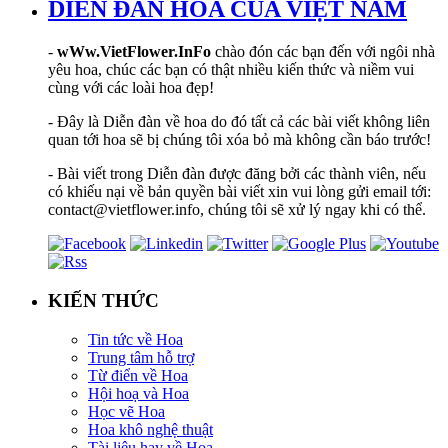
DIỄN ĐÀN HOA CỦA VIỆT NAM
-
wWw.VietFlower.InFo
chào đón các bạn đến với ngôi nhà
yêu hoa, chúc các bạn có thật nhiều kiến thức và niềm vui
cùng với các loài hoa đẹp!
- Đây là Diễn đàn về hoa do đó tất cả các bài viết không liên
quan tới hoa sẽ bị chúng tôi xóa bỏ mà không cần báo trước!
- Bài viết trong Diễn đàn được đăng bởi các thành viên, nếu
có khiếu nại về bản quyền bài viết xin vui lòng gửi email tới:
contact@vietflower.info, chúng tôi sẽ xử lý ngay khi có thể.
KIẾN THỨC
Tin tức về Hoa
Trung tâm hỗ trợ
Từ điển về Hoa
Hội hoạ và Hoa
Học vẽ Hoa
Hoa khô nghệ thuật
Tài liệu hay về Hoa