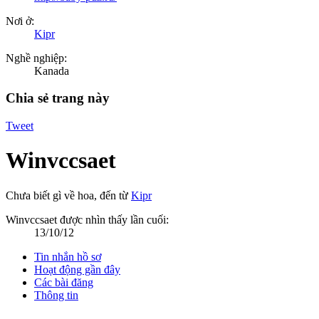
Nơi ở:
Kipr
Nghề nghiệp:
Kanada
Chia sẻ trang này
Tweet
Winvccsaet
Chưa biết gì về hoa
,
đến từ
Kipr
Winvccsaet được nhìn thấy lần cuối:
13/10/12
Tin nhắn hồ sơ
Hoạt động gần đây
Các bài đăng
Thông tin