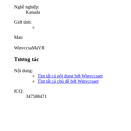
Nghề nghiệp:
Kanada
Giới tính:
Man
WinvccsaMaVR
Tương tác
Nội dung:
Tìm tất cả nội dung bởi Winvccsaet
Tìm tất cả chủ đề bởi Winvccsaet
ICQ:
347588471