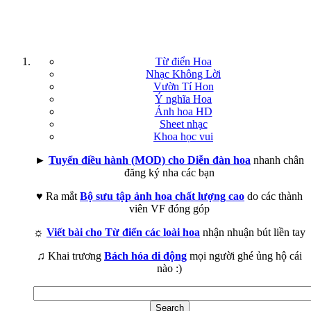
Từ điển Hoa
Nhạc Không Lời
Vườn Tí Hon
Ý nghĩa Hoa
Ảnh hoa HD
Sheet nhạc
Khoa học vui
►
Tuyển điều hành (MOD) cho Diễn đàn hoa
nhanh chân
đăng ký nha các bạn
♥ Ra mắt
Bộ sưu tập ảnh hoa chất lượng cao
do các thành
viên VF đóng góp
☼
Viết bài cho Từ điển các loài hoa
nhận nhuận bút liền tay
♫ Khai trương
Bách hóa di động
mọi người ghé ủng hộ cái
nào :)