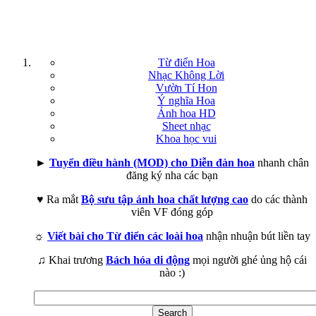
Từ điển Hoa
Nhạc Không Lời
Vườn Tí Hon
Ý nghĩa Hoa
Ảnh hoa HD
Sheet nhạc
Khoa học vui
►
Tuyển điều hành (MOD) cho Diễn đàn hoa
nhanh chân
đăng ký nha các bạn
♥ Ra mắt
Bộ sưu tập ảnh hoa chất lượng cao
do các thành
viên VF đóng góp
☼
Viết bài cho Từ điển các loài hoa
nhận nhuận bút liền tay
♫ Khai trương
Bách hóa di động
mọi người ghé ủng hộ cái
nào :)