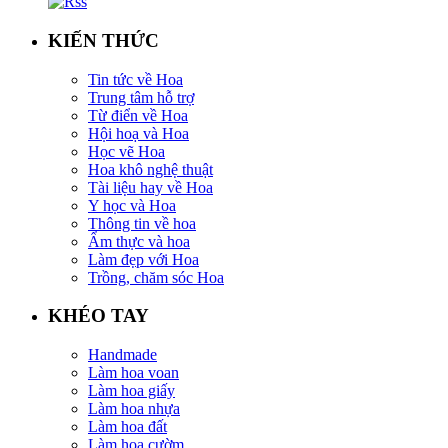
KIẾN THỨC
Tin tức về Hoa
Trung tâm hỗ trợ
Từ điển về Hoa
Hội hoạ và Hoa
Học vẽ Hoa
Hoa khô nghệ thuật
Tài liệu hay về Hoa
Y học và Hoa
Thông tin về hoa
Ẩm thực và hoa
Làm đẹp với Hoa
Trồng, chăm sóc Hoa
KHÉO TAY
Handmade
Làm hoa voan
Làm hoa giấy
Làm hoa nhựa
Làm hoa đất
Làm hoa cườm