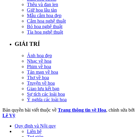
Thêu và đan len
Giữ hoa lâu tàn
Mẫu cắm hoa đẹp
Cắm hoa nghệ thuật
Bó hoa nghệ thuật
Tỉa hoa nghệ thuật
GIẢI TRÍ
Ảnh hoa đẹp
Nhạc về hoa
Phim về hoa
Tản mạn về hoa
Thơ về hoa
Truyện về hoa
Giao lưu kết bạn
Sự tích các loài hoa
Ý nghĩa các loài hoa
Bản quyền bài viết thuộc về
Trang thông tin về Hoa
, chỉnh sửa bởi
Lê Vỹ
Quy định và Nội quy
Liên hệ
Trợ giúp