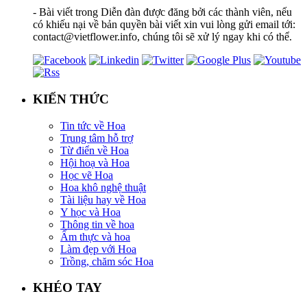
- Bài viết trong Diễn đàn được đăng bởi các thành viên, nếu
có khiếu nại về bản quyền bài viết xin vui lòng gửi email tới:
contact@vietflower.info, chúng tôi sẽ xử lý ngay khi có thể.
KIẾN THỨC
Tin tức về Hoa
Trung tâm hỗ trợ
Từ điển về Hoa
Hội hoạ và Hoa
Học vẽ Hoa
Hoa khô nghệ thuật
Tài liệu hay về Hoa
Y học và Hoa
Thông tin về hoa
Ẩm thực và hoa
Làm đẹp với Hoa
Trồng, chăm sóc Hoa
KHÉO TAY