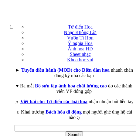
Từ điển Hoa
Nhạc Không Lời
Vườn Tí Hon
Ý nghĩa Hoa
Ảnh hoa HD
Sheet nhạc
Khoa học vui
►
Tuyển điều hành (MOD) cho Diễn đàn hoa
nhanh chân
đăng ký nha các bạn
♥ Ra mắt
Bộ sưu tập ảnh hoa chất lượng cao
do các thành
viên VF đóng góp
☼
Viết bài cho Từ điển các loài hoa
nhận nhuận bút liền tay
♫ Khai trương
Bách hóa di động
mọi người ghé ủng hộ cái
nào :)