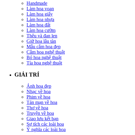
Handmade
Làm hoa voan
Làm hoa giấy
Làm hoa nhựa
Làm hoa đất
Làm hoa cườm
Thêu và đan len
Giữ hoa lâu tàn
Mẫu cắm hoa đẹp
Cắm hoa nghệ thuật
Bó hoa nghệ thuật
Tỉa hoa nghệ thuật
GIẢI TRÍ
Ảnh hoa đẹp
Nhạc về hoa
Phim về hoa
Tản mạn về hoa
Thơ về hoa
Truyện về hoa
Giao lưu kết bạn
Sự tích các loài hoa
Ý nghĩa các loài hoa