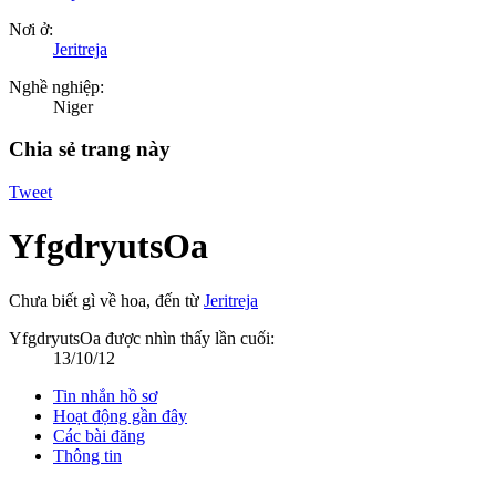
Nơi ở:
Jeritreja
Nghề nghiệp:
Niger
Chia sẻ trang này
Tweet
YfgdryutsOa
Chưa biết gì về hoa
,
đến từ
Jeritreja
YfgdryutsOa được nhìn thấy lần cuối:
13/10/12
Tin nhắn hồ sơ
Hoạt động gần đây
Các bài đăng
Thông tin