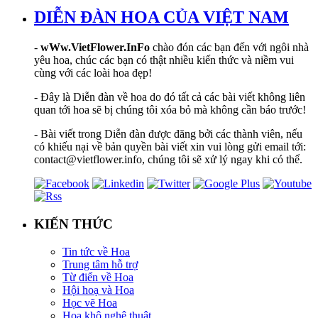
DIỄN ĐÀN HOA CỦA VIỆT NAM
-
wWw.VietFlower.InFo
chào đón các bạn đến với ngôi nhà
yêu hoa, chúc các bạn có thật nhiều kiến thức và niềm vui
cùng với các loài hoa đẹp!
- Đây là Diễn đàn về hoa do đó tất cả các bài viết không liên
quan tới hoa sẽ bị chúng tôi xóa bỏ mà không cần báo trước!
- Bài viết trong Diễn đàn được đăng bởi các thành viên, nếu
có khiếu nại về bản quyền bài viết xin vui lòng gửi email tới:
contact@vietflower.info, chúng tôi sẽ xử lý ngay khi có thể.
KIẾN THỨC
Tin tức về Hoa
Trung tâm hỗ trợ
Từ điển về Hoa
Hội hoạ và Hoa
Học vẽ Hoa
Hoa khô nghệ thuật