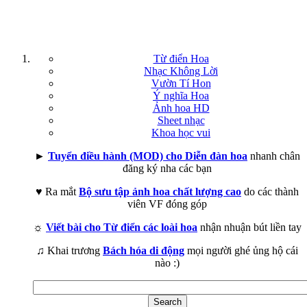
Từ điển Hoa
Nhạc Không Lời
Vườn Tí Hon
Ý nghĩa Hoa
Ảnh hoa HD
Sheet nhạc
Khoa học vui
►
Tuyển điều hành (MOD) cho Diễn đàn hoa
nhanh chân
đăng ký nha các bạn
♥ Ra mắt
Bộ sưu tập ảnh hoa chất lượng cao
do các thành
viên VF đóng góp
☼
Viết bài cho Từ điển các loài hoa
nhận nhuận bút liền tay
♫ Khai trương
Bách hóa di động
mọi người ghé ủng hộ cái
nào :)