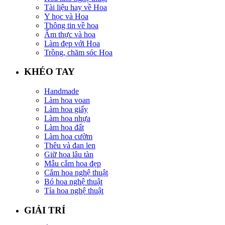
Tài liệu hay về Hoa
Y học và Hoa
Thông tin về hoa
Ẩm thực và hoa
Làm đẹp với Hoa
Trồng, chăm sóc Hoa
KHÉO TAY
Handmade
Làm hoa voan
Làm hoa giấy
Làm hoa nhựa
Làm hoa đất
Làm hoa cườm
Thêu và đan len
Giữ hoa lâu tàn
Mẫu cắm hoa đẹp
Cắm hoa nghệ thuật
Bó hoa nghệ thuật
Tỉa hoa nghệ thuật
GIẢI TRÍ