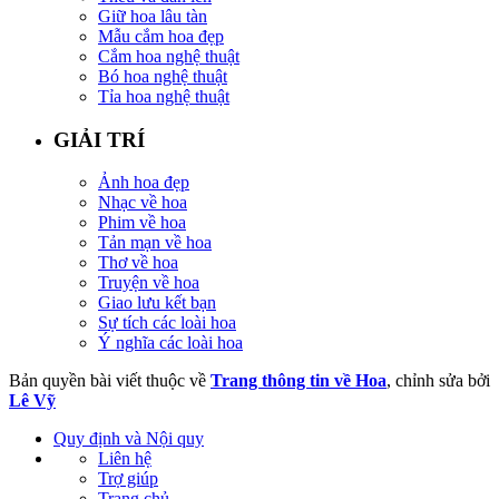
Giữ hoa lâu tàn
Mẫu cắm hoa đẹp
Cắm hoa nghệ thuật
Bó hoa nghệ thuật
Tỉa hoa nghệ thuật
GIẢI TRÍ
Ảnh hoa đẹp
Nhạc về hoa
Phim về hoa
Tản mạn về hoa
Thơ về hoa
Truyện về hoa
Giao lưu kết bạn
Sự tích các loài hoa
Ý nghĩa các loài hoa
Bản quyền bài viết thuộc về
Trang thông tin về Hoa
, chỉnh sửa bởi
Lê Vỹ
Quy định và Nội quy
Liên hệ
Trợ giúp
Trang chủ