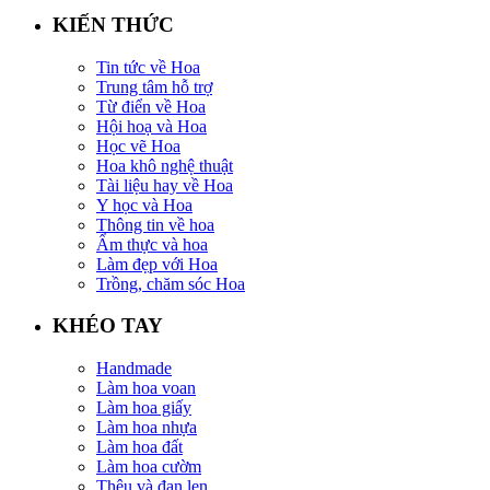
KIẾN THỨC
Tin tức về Hoa
Trung tâm hỗ trợ
Từ điển về Hoa
Hội hoạ và Hoa
Học vẽ Hoa
Hoa khô nghệ thuật
Tài liệu hay về Hoa
Y học và Hoa
Thông tin về hoa
Ẩm thực và hoa
Làm đẹp với Hoa
Trồng, chăm sóc Hoa
KHÉO TAY
Handmade
Làm hoa voan
Làm hoa giấy
Làm hoa nhựa
Làm hoa đất
Làm hoa cườm
Thêu và đan len