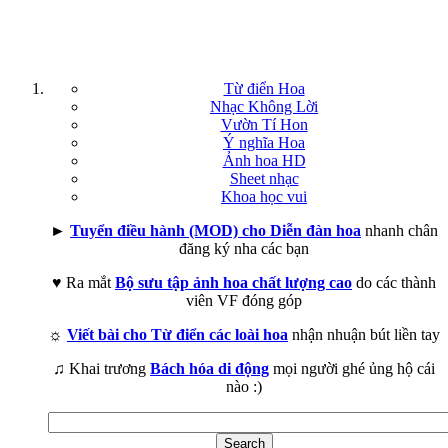
Từ điển Hoa
Nhạc Không Lời
Vườn Tí Hon
Ý nghĩa Hoa
Ảnh hoa HD
Sheet nhạc
Khoa học vui
►
Tuyển điều hành (MOD) cho Diễn đàn hoa
nhanh chân
đăng ký nha các bạn
♥ Ra mắt
Bộ sưu tập ảnh hoa chất lượng cao
do các thành
viên VF đóng góp
☼
Viết bài cho Từ điển các loài hoa
nhận nhuận bút liền tay
♫ Khai trương
Bách hóa di động
mọi người ghé ủng hộ cái
nào :)