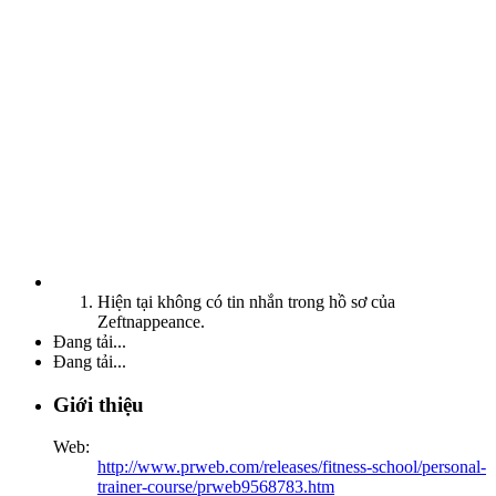
Hiện tại không có tin nhắn trong hồ sơ của
Zeftnappeance.
Đang tải...
Đang tải...
Giới thiệu
Web:
http://www.prweb.com/releases/fitness-school/personal-
trainer-course/prweb9568783.htm