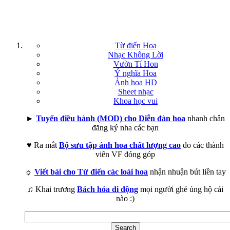
Từ điển Hoa
Nhạc Không Lời
Vườn Tí Hon
Ý nghĩa Hoa
Ảnh hoa HD
Sheet nhạc
Khoa học vui
►
Tuyển điều hành (MOD) cho Diễn đàn hoa
nhanh chân
đăng ký nha các bạn
♥ Ra mắt
Bộ sưu tập ảnh hoa chất lượng cao
do các thành
viên VF đóng góp
☼
Viết bài cho Từ điển các loài hoa
nhận nhuận bút liền tay
♫ Khai trương
Bách hóa di động
mọi người ghé ủng hộ cái
nào :)