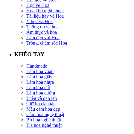
Học vẽ Hoa
Hoa khô nghệ thuật
Tài liệu hay về Hoa
Y học và Hoa
Thông tin về hoa
Ẩm thực và hoa
Làm đẹp với Hoa
Trồng, chăm sóc Hoa
KHÉO TAY
Handmade
Làm hoa voan
Làm hoa giấy
Làm hoa nhựa
Làm hoa đất
Làm hoa cườm
Thêu và đan len
Giữ hoa lâu tàn
Mẫu cắm hoa đẹp
Cắm hoa nghệ thuật
Bó hoa nghệ thuật
Tỉa hoa nghệ thuật