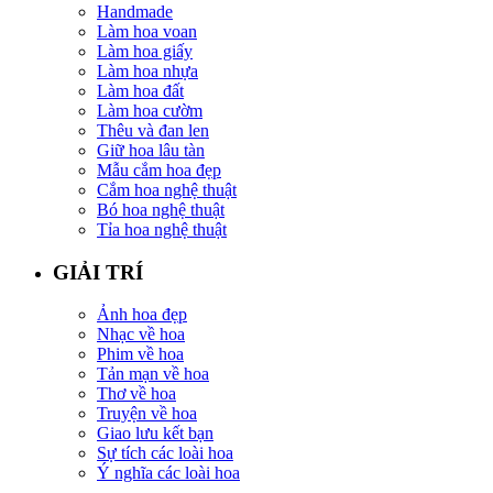
Handmade
Làm hoa voan
Làm hoa giấy
Làm hoa nhựa
Làm hoa đất
Làm hoa cườm
Thêu và đan len
Giữ hoa lâu tàn
Mẫu cắm hoa đẹp
Cắm hoa nghệ thuật
Bó hoa nghệ thuật
Tỉa hoa nghệ thuật
GIẢI TRÍ
Ảnh hoa đẹp
Nhạc về hoa
Phim về hoa
Tản mạn về hoa
Thơ về hoa
Truyện về hoa
Giao lưu kết bạn
Sự tích các loài hoa
Ý nghĩa các loài hoa