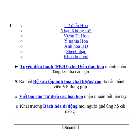
Từ điển Hoa
Nhạc Không Lời
Vườn Tí Hon
Ý nghĩa Hoa
Ảnh hoa HD
Sheet nhạc
Khoa học vui
►
Tuyển điều hành (MOD) cho Diễn đàn hoa
nhanh chân
đăng ký nha các bạn
♥ Ra mắt
Bộ sưu tập ảnh hoa chất lượng cao
do các thành
viên VF đóng góp
☼
Viết bài cho Từ điển các loài hoa
nhận nhuận bút liền tay
♫ Khai trương
Bách hóa di động
mọi người ghé ủng hộ cái
nào :)