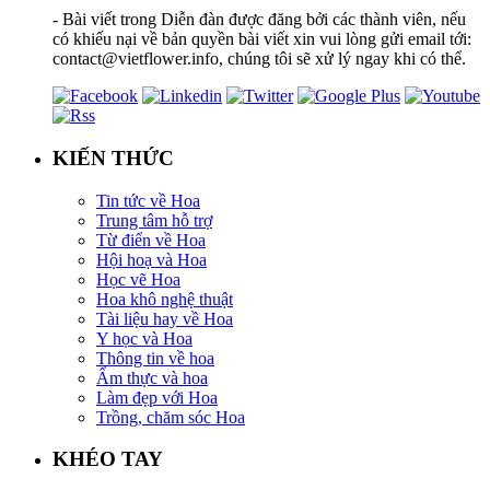
- Bài viết trong Diễn đàn được đăng bởi các thành viên, nếu
có khiếu nại về bản quyền bài viết xin vui lòng gửi email tới:
contact@vietflower.info, chúng tôi sẽ xử lý ngay khi có thể.
KIẾN THỨC
Tin tức về Hoa
Trung tâm hỗ trợ
Từ điển về Hoa
Hội hoạ và Hoa
Học vẽ Hoa
Hoa khô nghệ thuật
Tài liệu hay về Hoa
Y học và Hoa
Thông tin về hoa
Ẩm thực và hoa
Làm đẹp với Hoa
Trồng, chăm sóc Hoa
KHÉO TAY