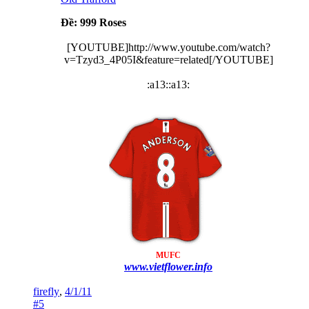
Ðề: 999 Roses
[YOUTUBE]http://www.youtube.com/watch?
v=Tzyd3_4P05I&feature=related[/YOUTUBE]
:a13::a13:​
MUFC
www.vietflower.info
firefly
,
4/1/11
#5