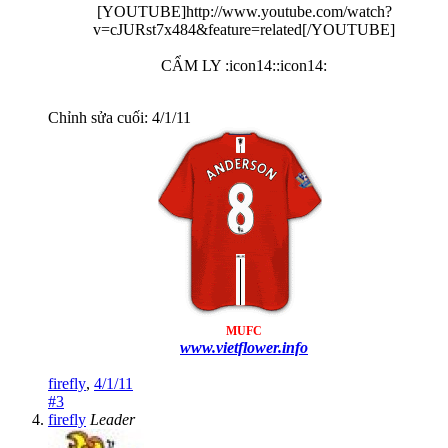
[YOUTUBE]http://www.youtube.com/watch?
v=cJURst7x484&feature=related[/YOUTUBE]
CẨM LY :icon14::icon14:​
Chỉnh sửa cuối:
4/1/11
MUFC
www.vietflower.info
firefly
,
4/1/11
#3
firefly
Leader