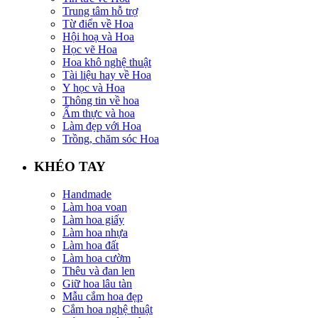
Trung tâm hỗ trợ
Từ điển về Hoa
Hội hoạ và Hoa
Học vẽ Hoa
Hoa khô nghệ thuật
Tài liệu hay về Hoa
Y học và Hoa
Thông tin về hoa
Ẩm thực và hoa
Làm đẹp với Hoa
Trồng, chăm sóc Hoa
KHÉO TAY
Handmade
Làm hoa voan
Làm hoa giấy
Làm hoa nhựa
Làm hoa đất
Làm hoa cườm
Thêu và đan len
Giữ hoa lâu tàn
Mẫu cắm hoa đẹp
Cắm hoa nghệ thuật