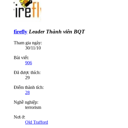
firefly
Leader
Thành viên BQT
Tham gia ngày:
30/11/10
Bài viết:
906
Đã được thích:
29
Điểm thành tích:
28
Nghề nghiệp:
terrorism
Nơi ở:
Old Trafford