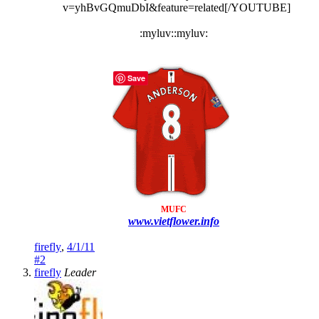
v=yhBvGQmuDbI&feature=related[/YOUTUBE]
:myluv::myluv:​
Save
MUFC
www.vietflower.info
firefly
,
4/1/11
#2
firefly
Leader