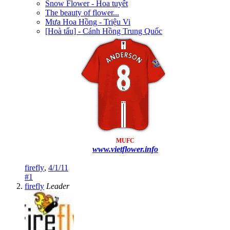
Snow Flower - Hoa tuyết
The beauty of flower...
Mưa Hoa Hồng - Triệu Vi
[Hoà tấu] - Cánh Hồng Trung Quốc
MUFC
www.vietflower.info
firefly
,
4/1/11
#1
firefly
Leader