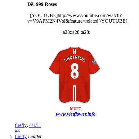
Ðề: 999 Roses
[YOUTUBE]http://www.youtube.com/watch?
v=V9APM2N4VsI&feature=related[/YOUTUBE]
:a28::a28::a28:​
MUFC
www.vietflower.info
firefly
,
4/1/11
#4
firefly
Leader