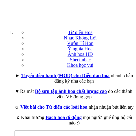
Từ điển Hoa
Nhạc Không Lời
Vườn Tí Hon
Ý nghĩa Hoa
Ảnh hoa HD
Sheet nhạc
Khoa học vui
►
Tuyển điều hành (MOD) cho Diễn đàn hoa
nhanh chân
đăng ký nha các bạn
♥ Ra mắt
Bộ sưu tập ảnh hoa chất lượng cao
do các thành
viên VF đóng góp
☼
Viết bài cho Từ điển các loài hoa
nhận nhuận bút liền tay
♫ Khai trương
Bách hóa di động
mọi người ghé ủng hộ cái
nào :)