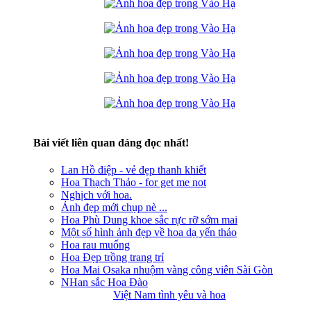
Bài viết liên quan đáng đọc nhất!
Lan Hồ điệp - vẻ đẹp thanh khiết
Hoa Thạch Thảo - for get me not
Nghịch với hoa.
Ảnh đẹp mới chụp nè ...
Hoa Phù Dung khoe sắc rực rỡ sớm mai
Một số hình ảnh đẹp về hoa dạ yến thảo
Hoa rau muống
Hoa Đẹp trồng trang trí
Hoa Mai Osaka nhuộm vàng công viên Sài Gòn
NHan sắc Hoa Đào
Việt Nam tình yêu và hoa