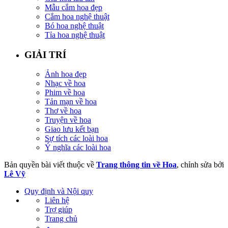
Mẫu cắm hoa đẹp
Cắm hoa nghệ thuật
Bó hoa nghệ thuật
Tỉa hoa nghệ thuật
GIẢI TRÍ
Ảnh hoa đẹp
Nhạc về hoa
Phim về hoa
Tản mạn về hoa
Thơ về hoa
Truyện về hoa
Giao lưu kết bạn
Sự tích các loài hoa
Ý nghĩa các loài hoa
Bản quyền bài viết thuộc về
Trang thông tin về Hoa
, chỉnh sửa bởi
Lê Vỹ
Quy định và Nội quy
Liên hệ
Trợ giúp
Trang chủ