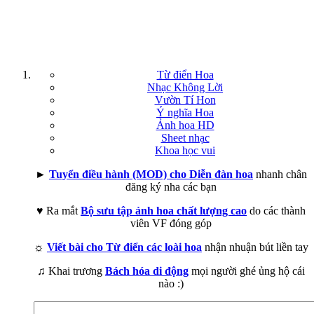
Từ điển Hoa
Nhạc Không Lời
Vườn Tí Hon
Ý nghĩa Hoa
Ảnh hoa HD
Sheet nhạc
Khoa học vui
►
Tuyển điều hành (MOD) cho Diễn đàn hoa
nhanh chân
đăng ký nha các bạn
♥ Ra mắt
Bộ sưu tập ảnh hoa chất lượng cao
do các thành
viên VF đóng góp
☼
Viết bài cho Từ điển các loài hoa
nhận nhuận bút liền tay
♫ Khai trương
Bách hóa di động
mọi người ghé ủng hộ cái
nào :)