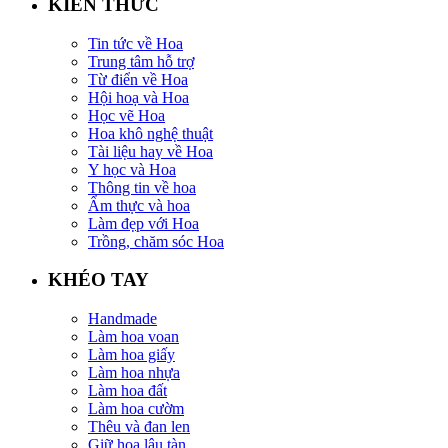
KIẾN THỨC
Tin tức về Hoa
Trung tâm hỗ trợ
Từ điển về Hoa
Hội hoạ và Hoa
Học vẽ Hoa
Hoa khô nghệ thuật
Tài liệu hay về Hoa
Y học và Hoa
Thông tin về hoa
Ẩm thực và hoa
Làm đẹp với Hoa
Trồng, chăm sóc Hoa
KHÉO TAY
Handmade
Làm hoa voan
Làm hoa giấy
Làm hoa nhựa
Làm hoa đất
Làm hoa cườm
Thêu và đan len
Giữ hoa lâu tàn