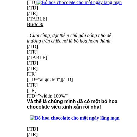
[TD]
[/TD]
[/TR]
[/TABLE]
Bước 8:
- Cuối cùng, đặt thêm chú gấu bông nhỏ dễ
thương trên chiếc nơ là bó hoa hoàn thành.
[/TD]
[/TR]
[/TABLE]
[/TD]
[/TR]
[TR]
[TD="align: left"][/TD]
[/TR]
[TR]
[TD="width: 100%"]
Và thế là chúng mình đã có một bó hoa
chocolate siêu xinh xắn rồi nha!
[/TD]
[/TR]