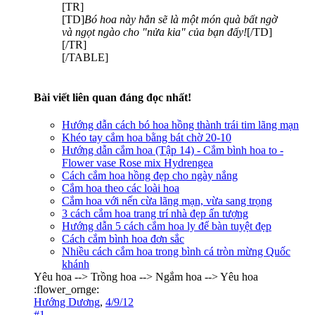
[TR]
[TD]
Bó hoa này hẳn sẽ là một món quà bất ngờ
và ngọt ngào cho "nửa kia" của bạn đấy!
[/TD]
[/TR]
[/TABLE]
Bài viết liên quan đáng đọc nhất!
Hướng dẫn cách bó hoa hồng thành trái tim lãng mạn
Khéo tay cắm hoa bằng bát chờ 20-10
Hướng dẫn cắm hoa (Tập 14) - Cắm bình hoa to -
Flower vase Rose mix Hydrengea
Cách cắm hoa hồng đẹp cho ngày nắng
Cắm hoa theo các loài hoa
Cắm hoa với nến cừa lãng mạn, vừa sang trọng
3 cách cắm hoa trang trí nhà đẹp ấn tượng
Hướng dẫn 5 cách cắm hoa ly để bàn tuyệt đẹp
Cách cắm bình hoa đơn sắc
Nhiều cách cắm hoa trong bình cá tròn mừng Quốc
khánh
Yêu hoa --> Trồng hoa --> Ngắm hoa --> Yêu hoa
:flower_ornge:
Hướng Dương
,
4/9/12
#1