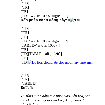
[/TD]
[/TR]
[TR]
[TD="width: 100%, align: left"]
Đến phần hành động này: >
<
[/TD]
[/TR]
[TR]
[TD="width: 100%, align: left"]
[TABLE="width: 100%"]
[TR]
[TD][TABLE="align: left"]
[TR]
[TD]
[/TD]
[/TR]
[/TABLE]
Bước 1:
- Chúng mình đâm que nhọn vào viên kẹo, cắt
giấy kính bọc ngoài viên kẹo, dùng băng dính
dán cố định.