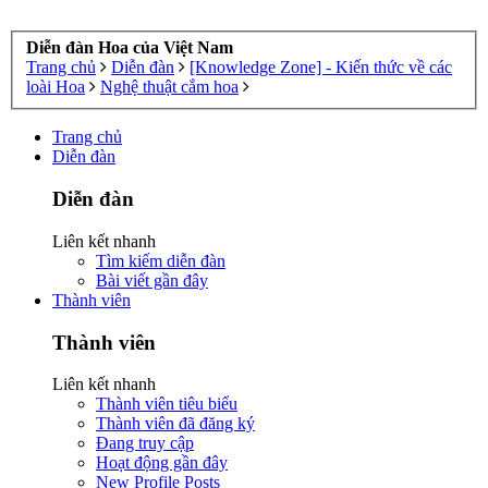
Diễn đàn Hoa của Việt Nam
Trang chủ
Diễn đàn
[Knowledge Zone] - Kiến thức về các
loài Hoa
Nghệ thuật cắm hoa
Trang chủ
Diễn đàn
Diễn đàn
Liên kết nhanh
Tìm kiếm diễn đàn
Bài viết gần đây
Thành viên
Thành viên
Liên kết nhanh
Thành viên tiêu biểu
Thành viên đã đăng ký
Đang truy cập
Hoạt động gần đây
New Profile Posts