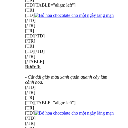
[TD][TABLE="align: left"]
[TR]
[TD]
[/TD]
[/TR]
[TR]
[TD][/TD]
[/TR]
[TR]
[TD][/TD]
[/TR]
[/TABLE]
Bước 3:
- Cắt dải giấy màu xanh quấn quanh cây làm
cành hoa.
[/TD]
[/TR]
[TR]
[TD][TABLE="align: left"]
[TR]
[TD]
[/TD]
[/TR]