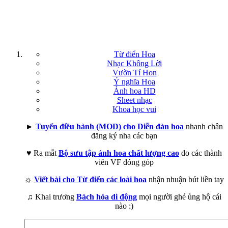
Từ điển Hoa
Nhạc Không Lời
Vườn Tí Hon
Ý nghĩa Hoa
Ảnh hoa HD
Sheet nhạc
Khoa học vui
►
Tuyển điều hành (MOD) cho Diễn đàn hoa
nhanh chân
đăng ký nha các bạn
♥ Ra mắt
Bộ sưu tập ảnh hoa chất lượng cao
do các thành
viên VF đóng góp
☼
Viết bài cho Từ điển các loài hoa
nhận nhuận bút liền tay
♫ Khai trương
Bách hóa di động
mọi người ghé ủng hộ cái
nào :)