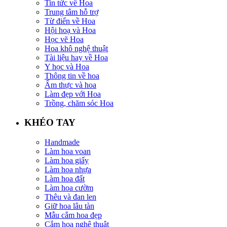
Tin tức về Hoa
Trung tâm hỗ trợ
Từ điển về Hoa
Hội hoạ và Hoa
Học vẽ Hoa
Hoa khô nghệ thuật
Tài liệu hay về Hoa
Y học và Hoa
Thông tin về hoa
Ẩm thực và hoa
Làm đẹp với Hoa
Trồng, chăm sóc Hoa
KHÉO TAY
Handmade
Làm hoa voan
Làm hoa giấy
Làm hoa nhựa
Làm hoa đất
Làm hoa cườm
Thêu và đan len
Giữ hoa lâu tàn
Mẫu cắm hoa đẹp
Cắm hoa nghệ thuật