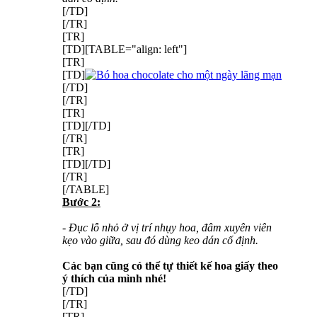
[/TD]
[/TR]
[TR]
[TD][TABLE="align: left"]
[TR]
[TD]
[/TD]
[/TR]
[TR]
[TD][/TD]
[/TR]
[TR]
[TD][/TD]
[/TR]
[/TABLE]
Bước 2:
- Đục lỗ nhỏ ở vị trí nhụy hoa, đâm xuyên viên
kẹo vào giữa, sau đó dùng keo dán cố định.
Các bạn cũng có thể tự thiết kế hoa giấy theo
ý thích của mình nhé!
[/TD]
[/TR]
[TR]