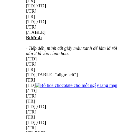
[TR]
[TD][/TD]
[/TR]
[TR]
[TD][/TD]
[/TR]
[/TABLE]
Bước 4:
- Tiếp đến, mình cắt giấy màu xanh để làm lá rồi
dán 2 lá vào cành hoa.
[/TD]
[/TR]
[TR]
[TD][TABLE="align: left"]
[TR]
[TD]
[/TD]
[/TR]
[TR]
[TD][/TD]
[/TR]
[TR]
[TD][/TD]
[/TR]