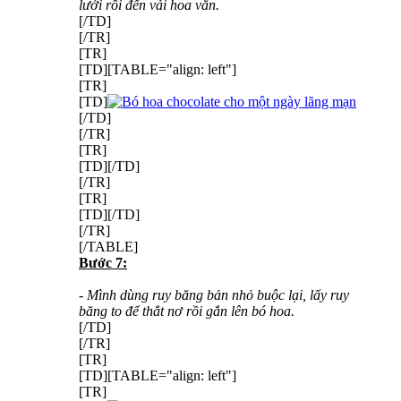
lưới rồi đến vải hoa văn.
[/TD]
[/TR]
[TR]
[TD][TABLE="align: left"]
[TR]
[TD]
[/TD]
[/TR]
[TR]
[TD][/TD]
[/TR]
[TR]
[TD][/TD]
[/TR]
[/TABLE]
Bước 7:
- Mình dùng ruy băng bản nhỏ buộc lại, lấy ruy
băng to để thắt nơ rồi gắn lên bó hoa.
[/TD]
[/TR]
[TR]
[TD][TABLE="align: left"]
[TR]