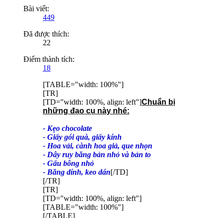
Bài viết:
449
Đã được thích:
22
Điểm thành tích:
18
[TABLE="width: 100%"]
[TR]
[TD="width: 100%, align: left"]
Chuẩn bị
những đạo cụ này nhé:
- Kẹo chocolate
- Giấy gói quà, giấy kính
- Hoa vải, cành hoa giả, que nhọn
- Dây ruy băng bản nhỏ và bản to
- Gấu bông nhỏ
- Băng dính, keo dán
[/TD]
[/TR]
[TR]
[TD="width: 100%, align: left"]
[TABLE="width: 100%"]
[/TABLE]