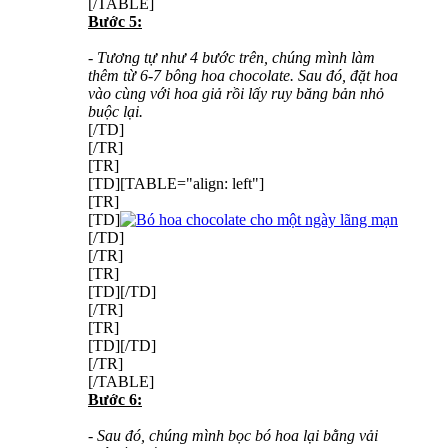
[/TABLE]
Bước 5:
- Tương tự như 4 bước trên, chúng mình làm
thêm từ 6-7 bông hoa chocolate. Sau đó, đặt hoa
vào cùng với hoa giả rồi lấy ruy băng bản nhỏ
buộc lại.
[/TD]
[/TR]
[TR]
[TD][TABLE="align: left"]
[TR]
[TD]
[/TD]
[/TR]
[TR]
[TD][/TD]
[/TR]
[TR]
[TD][/TD]
[/TR]
[/TABLE]
Bước 6:
- Sau đó, chúng mình bọc bó hoa lại bằng vải