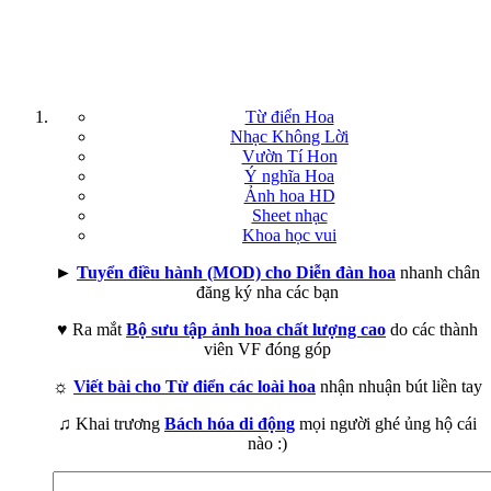
Từ điển Hoa
Nhạc Không Lời
Vườn Tí Hon
Ý nghĩa Hoa
Ảnh hoa HD
Sheet nhạc
Khoa học vui
►
Tuyển điều hành (MOD) cho Diễn đàn hoa
nhanh chân
đăng ký nha các bạn
♥ Ra mắt
Bộ sưu tập ảnh hoa chất lượng cao
do các thành
viên VF đóng góp
☼
Viết bài cho Từ điển các loài hoa
nhận nhuận bút liền tay
♫ Khai trương
Bách hóa di động
mọi người ghé ủng hộ cái
nào :)