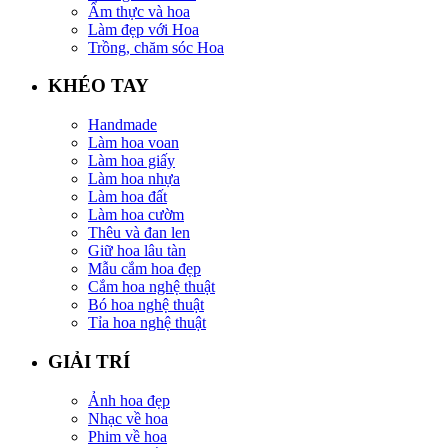
Ẩm thực và hoa
Làm đẹp với Hoa
Trồng, chăm sóc Hoa
KHÉO TAY
Handmade
Làm hoa voan
Làm hoa giấy
Làm hoa nhựa
Làm hoa đất
Làm hoa cườm
Thêu và đan len
Giữ hoa lâu tàn
Mẫu cắm hoa đẹp
Cắm hoa nghệ thuật
Bó hoa nghệ thuật
Tỉa hoa nghệ thuật
GIẢI TRÍ
Ảnh hoa đẹp
Nhạc về hoa
Phim về hoa