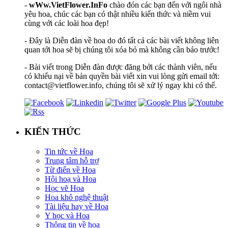
-
wWw.VietFlower.InFo
chào đón các bạn đến với ngôi nhà
yêu hoa, chúc các bạn có thật nhiều kiến thức và niềm vui
cùng với các loài hoa đẹp!
- Đây là Diễn đàn về hoa do đó tất cả các bài viết không liên
quan tới hoa sẽ bị chúng tôi xóa bỏ mà không cần báo trước!
- Bài viết trong Diễn đàn được đăng bởi các thành viên, nếu
có khiếu nại về bản quyền bài viết xin vui lòng gửi email tới:
contact@vietflower.info, chúng tôi sẽ xử lý ngay khi có thể.
KIẾN THỨC
Tin tức về Hoa
Trung tâm hỗ trợ
Từ điển về Hoa
Hội hoạ và Hoa
Học vẽ Hoa
Hoa khô nghệ thuật
Tài liệu hay về Hoa
Y học và Hoa
Thông tin về hoa