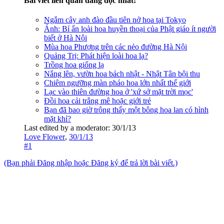
Bài viết liên quan đáng đọc nhất!
Ngắm cây anh đào đầu tiên nở hoa tại Tokyo
Ảnh: Bí ẩn loài hoa huyền thoại của Phật giáo ít người
biết ở Hà Nội
Mùa hoa Phượng trên các nẻo đường Hà Nội
Quảng Trị: Phát hiện loài hoa lạ?
Trồng hoa giống lạ
Nắng lên, vườn hoa bách nhật - Nhật Tân bội thu
Chiêm ngưỡng màn pháo hoa lớn nhất thế giới
Lạc vào thiên đường hoa ở 'xứ sở mặt trời mọc'
Đồi hoa cải trắng mê hoặc giới trẻ
Bạn đã bao giờ trông thấy một bông hoa lan có hình
mặt khỉ?
Last edited by a moderator:
30/1/13
Love Flower
,
30/1/13
#1
(Bạn phải Đăng nhập hoặc Đăng ký để trả lời bài viết.)