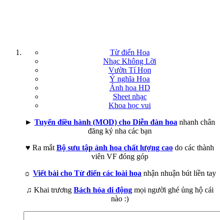
Từ điển Hoa
Nhạc Không Lời
Vườn Tí Hon
Ý nghĩa Hoa
Ảnh hoa HD
Sheet nhạc
Khoa học vui
►
Tuyển điều hành (MOD) cho Diễn đàn hoa
nhanh chân
đăng ký nha các bạn
♥ Ra mắt
Bộ sưu tập ảnh hoa chất lượng cao
do các thành
viên VF đóng góp
☼
Viết bài cho Từ điển các loài hoa
nhận nhuận bút liền tay
♫ Khai trương
Bách hóa di động
mọi người ghé ủng hộ cái
nào :)