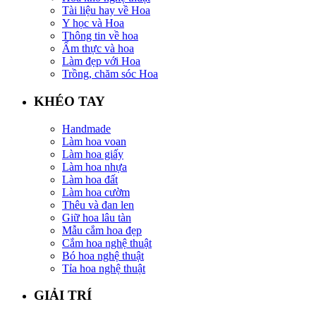
Tài liệu hay về Hoa
Y học và Hoa
Thông tin về hoa
Ẩm thực và hoa
Làm đẹp với Hoa
Trồng, chăm sóc Hoa
KHÉO TAY
Handmade
Làm hoa voan
Làm hoa giấy
Làm hoa nhựa
Làm hoa đất
Làm hoa cườm
Thêu và đan len
Giữ hoa lâu tàn
Mẫu cắm hoa đẹp
Cắm hoa nghệ thuật
Bó hoa nghệ thuật
Tỉa hoa nghệ thuật
GIẢI TRÍ