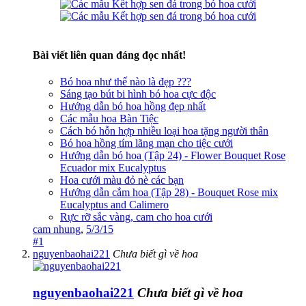
Bài viết liên quan đáng đọc nhất!
Bó hoa như thế nào là đẹp ???
Sáng tạo bút bi hình bó hoa cực độc
Hướng dẫn bó hoa hồng đẹp nhất
Các mẫu hoa Bàn Tiệc
Cách bó hỗn hợp nhiều loại hoa tặng người thân
Bó hoa hồng tím lãng mạn cho tiệc cưới
Hướng dẫn bó hoa (Tập 24) - Flower Bouquet Rose
Ecuador mix Eucalyptus
Hoa cưới màu đỏ nè các bạn
Hướng dẫn cắm hoa (Tập 28) - Bouquet Rose mix
Eucalyptus and Calimero
Rực rỡ sắc vàng, cam cho hoa cưới
cam nhung
,
5/3/15
#1
nguyenbaohai221
Chưa biết gì về hoa
nguyenbaohai221
Chưa biết gì về hoa