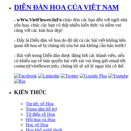
DIỄN ĐÀN HOA CỦA VIỆT NAM
-
wWw.VietFlower.InFo
chào đón các bạn đến với ngôi nhà
yêu hoa, chúc các bạn có thật nhiều kiến thức và niềm vui
cùng với các loài hoa đẹp!
- Đây là Diễn đàn về hoa do đó tất cả các bài viết không liên
quan tới hoa sẽ bị chúng tôi xóa bỏ mà không cần báo trước!
- Bài viết trong Diễn đàn được đăng bởi các thành viên, nếu
có khiếu nại về bản quyền bài viết xin vui lòng gửi email tới:
contact@vietflower.info, chúng tôi sẽ xử lý ngay khi có thể.
KIẾN THỨC
Tin tức về Hoa
Trung tâm hỗ trợ
Từ điển về Hoa
Hội hoạ và Hoa
Học vẽ Hoa
Hoa khô nghệ thuật