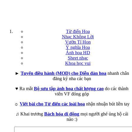
Từ điển Hoa
Nhạc Không Lời
Vườn Tí Hon
Ý nghĩa Hoa
Ảnh hoa HD
Sheet nhạc
Khoa học vui
►
Tuyển điều hành (MOD) cho Diễn đàn hoa
nhanh chân
đăng ký nha các bạn
♥ Ra mắt
Bộ sưu tập ảnh hoa chất lượng cao
do các thành
viên VF đóng góp
☼
Viết bài cho Từ điển các loài hoa
nhận nhuận bút liền tay
♫ Khai trương
Bách hóa di động
mọi người ghé ủng hộ cái
nào :)