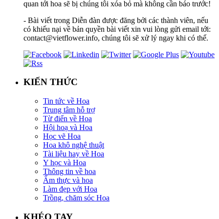
quan tới hoa sẽ bị chúng tôi xóa bỏ mà không cần báo trước!
- Bài viết trong Diễn đàn được đăng bởi các thành viên, nếu
có khiếu nại về bản quyền bài viết xin vui lòng gửi email tới:
contact@vietflower.info, chúng tôi sẽ xử lý ngay khi có thể.
KIẾN THỨC
Tin tức về Hoa
Trung tâm hỗ trợ
Từ điển về Hoa
Hội hoạ và Hoa
Học vẽ Hoa
Hoa khô nghệ thuật
Tài liệu hay về Hoa
Y học và Hoa
Thông tin về hoa
Ẩm thực và hoa
Làm đẹp với Hoa
Trồng, chăm sóc Hoa
KHÉO TAY