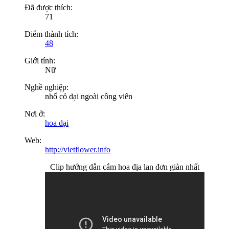
Đã được thích:
71
Điểm thành tích:
48
Giới tính:
Nữ
Nghề nghiệp:
nhổ cỏ dại ngoài công viên
Nơi ở:
hoa dại
Web:
http://vietflower.info
Clip hướng dẫn cắm hoa địa lan đơn giàn nhất