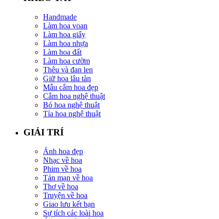
Handmade
Làm hoa voan
Làm hoa giấy
Làm hoa nhựa
Làm hoa đất
Làm hoa cườm
Thêu và đan len
Giữ hoa lâu tàn
Mẫu cắm hoa đẹp
Cắm hoa nghệ thuật
Bó hoa nghệ thuật
Tỉa hoa nghệ thuật
GIẢI TRÍ
Ảnh hoa đẹp
Nhạc về hoa
Phim về hoa
Tản mạn về hoa
Thơ về hoa
Truyện về hoa
Giao lưu kết bạn
Sự tích các loài hoa