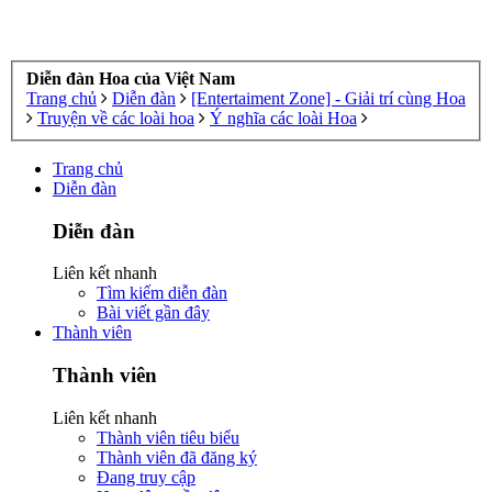
Diễn đàn Hoa của Việt Nam
Trang chủ
Diễn đàn
[Entertaiment Zone] - Giải trí cùng Hoa
Truyện về các loài hoa
Ý nghĩa các loài Hoa
Trang chủ
Diễn đàn
Diễn đàn
Liên kết nhanh
Tìm kiếm diễn đàn
Bài viết gần đây
Thành viên
Thành viên
Liên kết nhanh
Thành viên tiêu biểu
Thành viên đã đăng ký
Đang truy cập