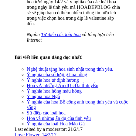
hoa tươi ngày 14/2 và ý nghĩa của các loài hoa
trong ngày lễ tình yêu mà HOADEPBLOG chia
sẻ sẽ giúp bạn có thêm nhiều thông tin hữu ích
trong việc chọn hoa trong dịp lễ valentine sắp
đến.
Nguồn
Từ điển các loài hoa
và tổng hợp trên
Internet
Bài viết liên quan đáng đọc nhất!
Nghệ thuật tặng hoa sinh nhật trong tình yêu.
Ý nghĩa của số lượng hoa hồng
Ý nghĩa hoa tử đinh hương
Hoa vÀ nhỮng Ẩn dỤ cỦa tÌnh yÊu
Ý nghĩa hoa hồng màu hồng
Ý nghĩa hoa Ngô
Ý nghĩa của hoa Bồ công anh trong tình yêu và cuộc
sống
Sứ điệp các loài hoa
Hoa và những ẩn dụ của tình yêu
Ý nghĩa của loài Hoa Mào Gà
Last edited by a moderator:
21/2/17
Love Flower
,
14/2/17