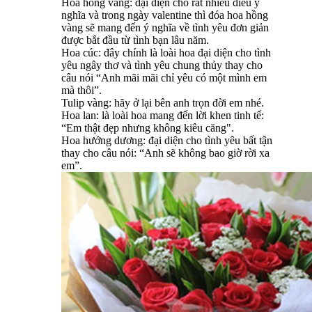
Hoa hồng vàng: đại diện cho rất nhiều điều ý
nghĩa và trong ngày valentine thì đóa hoa hồng
vàng sẽ mang đến ý nghĩa về tình yêu đơn giản
được bắt đầu từ tình bạn lâu năm.
Hoa cúc: đây chính là loài hoa đại diện cho tình
yêu ngây thơ và tình yêu chung thủy thay cho
câu nói “Anh mãi mãi chỉ yêu có một mình em
mà thôi”.
Tulip vàng: hãy ở lại bên anh trọn đời em nhé.
Hoa lan: là loài hoa mang đến lời khen tinh tế:
“Em thật đẹp nhưng không kiêu căng".
Hoa hướng dương: đại diện cho tình yêu bất tận
thay cho câu nói: “Anh sẽ không bao giờ rời xa
em”.