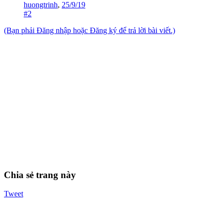
huongtrinh
,
25/9/19
#2
(Bạn phải Đăng nhập hoặc Đăng ký để trả lời bài viết.)
Chia sẻ trang này
Tweet