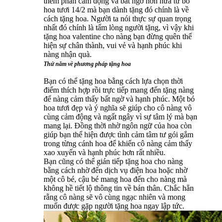
thêm phần cảm động và bất ngờ hơn nữa từ bó
hoa tươi 14/2 mà bạn dành tặng đó chính là về
cách tặng hoa. Người ta nói thực sự quan trọng
nhất đó chính là tấm lòng người tặng, vì vậy khi
tặng hoa valentine cho nàng bạn đừng quên thể
hiện sự chân thành, vui vẻ và hạnh phúc khi
nàng nhận quà.
Thứ năm về phương pháp tặng hoa
Bạn có thể tặng hoa bằng cách lựa chọn thời
điểm thích hợp rồi trực tiếp mang đến tặng nàng
để nàng cảm thấy bất ngờ và hạnh phúc. Một bó
hoa tươi đẹp và ý nghĩa sẽ giúp cho cô nàng vô
cùng cảm động và ngất ngây vì sự tâm lý mà bạn
mang lại. Đồng thời nhờ ngôn ngữ của hoa còn
giúp bạn thể hiện được tình cảm tâm tư gói gắm
trong từng cánh hoa để khiến cô nàng cảm thấy
xao xuyến và hạnh phúc hơn rất nhiều.
Bạn cũng có thể gián tiếp tặng hoa cho nàng
bằng cách nhờ đến dịch vụ điện hoa hoặc nhờ
một cô bé, cậu bé mang hoa đến cho nàng mà
không hề tiết lộ thông tin về bản thân. Chắc hẳn
rằng cô nàng sẽ vô cùng ngạc nhiên và mong
muốn được gặp người tặng hoa ngay lập tức.