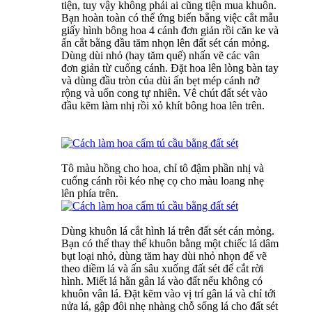
tiện, tuy vậy không phải ai cũng tiện mua khuôn.
Bạn hoàn toàn có thể ứng biến bằng việc cắt mẫu
giấy hình bông hoa 4 cánh đơn giản rồi căn ke và
ấn cắt bằng đầu tăm nhọn lên đất sét cán mỏng.
Dùng dùi nhỏ (hay tăm quế) nhấn vẽ các vân
đơn giản từ cuống cánh. Đặt hoa lên lòng bàn tay
và dùng đầu tròn của dùi ấn bẹt mép cánh nở
rộng và uốn cong tự nhiên. Vê chút đất sét vào
đầu kẽm làm nhị rồi xỏ khít bông hoa lên trên.
Tô màu hồng cho hoa, chỉ tô đậm phần nhị và
cuống cánh rồi kéo nhẹ cọ cho màu loang nhẹ
lên phía trên.
Dùng khuôn lá cắt hình lá trên đất sét cán mỏng.
Bạn có thể thay thế khuôn bằng một chiếc lá dâm
bụt loại nhỏ, dùng tăm hay dùi nhỏ nhọn để vẽ
theo diềm lá và ấn sâu xuống đất sét để cắt rời
hình. Miết lá hằn gân lá vào đất nếu không có
khuôn vân lá. Đặt kẽm vào vị trí gân lá và chỉ tới
nửa lá, gập đôi nhẹ nhàng chỗ sống lá cho đất sét