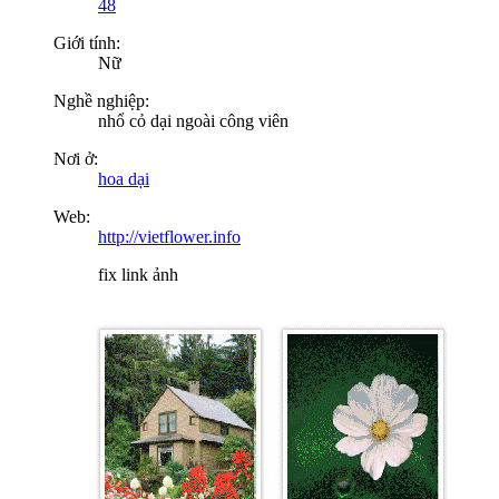
48
Giới tính:
Nữ
Nghề nghiệp:
nhổ cỏ dại ngoài công viên
Nơi ở:
hoa dại
Web:
http://vietflower.info
fix link ảnh