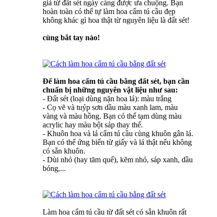
giả từ đất sét ngày càng được ưa chuộng. Bạn
hoàn toàn có thể tự làm hoa cẩm tú cầu đẹp
không khác gì hoa thật từ nguyên liệu là đất sét!
cùng bắt tay nào!
Để làm hoa cẩm tú cầu bằng đất sét, bạn cần
chuẩn bị những nguyên vật liệu như sau:
- Đất sét (loại dùng nặn hoa lá): màu trắng
- Cọ vẽ và tuýp sơn dầu màu xanh lam, màu
vàng và màu hồng. Bạn có thể tạm dùng màu
acrylic hay màu bột sáp thay thế.
- Khuôn hoa và lá cẩm tú cầu cùng khuôn gân lá.
Bạn có thể ứng biến từ giấy và lá thật nếu không
có sẵn khuôn.
- Dùi nhỏ (hay tăm quế), kẽm nhỏ, sáp xanh, dầu
bóng,...
Làm hoa cẩm tú cầu từ đất sét có sẵn khuôn rất