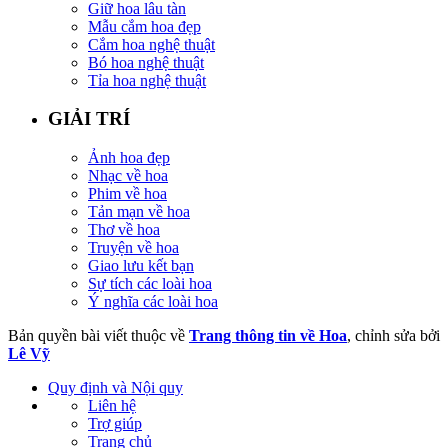
Giữ hoa lâu tàn
Mẫu cắm hoa đẹp
Cắm hoa nghệ thuật
Bó hoa nghệ thuật
Tỉa hoa nghệ thuật
GIẢI TRÍ
Ảnh hoa đẹp
Nhạc về hoa
Phim về hoa
Tản mạn về hoa
Thơ về hoa
Truyện về hoa
Giao lưu kết bạn
Sự tích các loài hoa
Ý nghĩa các loài hoa
Bản quyền bài viết thuộc về
Trang thông tin về Hoa
, chỉnh sửa bởi
Lê Vỹ
Quy định và Nội quy
Liên hệ
Trợ giúp
Trang chủ