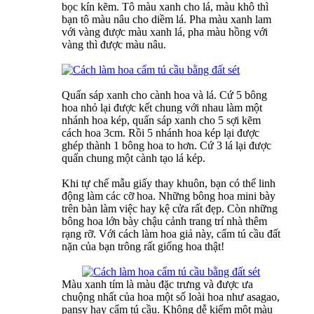
bọc kín kẽm. Tô màu xanh cho lá, màu khô thì
bạn tô màu nâu cho diềm lá. Pha màu xanh lam
với vàng được màu xanh lá, pha màu hồng với
vàng thì được màu nâu.
Quấn sáp xanh cho cành hoa và lá. Cứ 5 bông
hoa nhỏ lại được kết chung với nhau làm một
nhánh hoa kép, quấn sáp xanh cho 5 sợi kẽm
cách hoa 3cm. Rồi 5 nhánh hoa kép lại được
ghép thành 1 bông hoa to hơn. Cứ 3 lá lại được
quấn chung một cành tạo lá kép.
Khi tự chế mẫu giấy thay khuôn, bạn có thể linh
động làm các cỡ hoa. Những bông hoa mini bày
trên bàn làm việc hay kệ cửa rất đẹp. Còn những
bông hoa lớn bày chậu cảnh trang trí nhà thêm
rạng rỡ. Với cách làm hoa giả này, cẩm tú cầu đất
nặn của bạn trông rất giống hoa thật!
Màu xanh tím là màu đặc trưng và được ưa
chuộng nhất của hoa một số loài hoa như asagao,
pansy hay cẩm tú cầu. Không dễ kiếm một màu