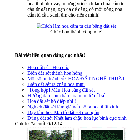
hoa thật như vậy, nhưng với cách làm hoa cẩm tú
cầu từ đất nặn, bạn đã dễ dàng có một bông hoa
cẩm tú cầu xanh tím cho riêng mình!
Chúc bạn thành công nhé!
Bài viết liên quan đáng đọc nhất!
Hoa đất sét- Hoa cúc
Biến đất sét thành hoa hồng
Một số hình ảnh về: HOA ĐẤT NGHỆ THUẬT
Biến đất sét ra chậu hoa mini
[Tổng hợp] Mẫu Hoa bằng đất sét
Hướng dẫn nặn chậu hoa mini từ đất sét
Hoa đất sét hồ điệp nhí !
Nghịch đất sét làm giá nến bông hoa thật xinh
Dạy làm hoa Mai từ đất sét đơn giản
Dùng đất sét Nhật làm chậu hoa lục bình cực xinh
Chỉnh sửa cuối:
6/12/14