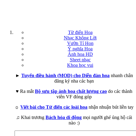
Từ điển Hoa
Nhạc Không Lời
Vườn Tí Hon
Ý nghĩa Hoa
Ảnh hoa HD
Sheet nhạc
Khoa học vui
►
Tuyển điều hành (MOD) cho Diễn đàn hoa
nhanh chân
đăng ký nha các bạn
♥ Ra mắt
Bộ sưu tập ảnh hoa chất lượng cao
do các thành
viên VF đóng góp
☼
Viết bài cho Từ điển các loài hoa
nhận nhuận bút liền tay
♫ Khai trương
Bách hóa di động
mọi người ghé ủng hộ cái
nào :)