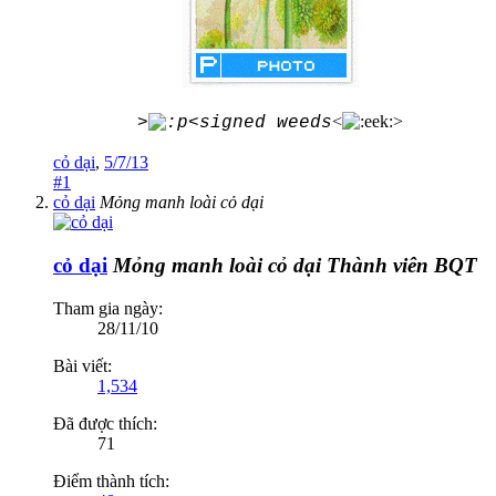
<
>
>
<signed weeds
cỏ dại
,
5/7/13
#1
cỏ dại
Mỏng manh loài cỏ dại
cỏ dại
Mỏng manh loài cỏ dại
Thành viên BQT
Tham gia ngày:
28/11/10
Bài viết:
1,534
Đã được thích:
71
Điểm thành tích: