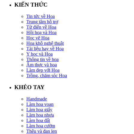
KIẾN THỨC
Tin tức về Hoa
Trung tâm hỗ trợ
Từ điển về Hoa
Hội hoạ và Hoa
Học vẽ Hoa
Hoa khô nghệ thuật
Tài liệu hay về Hoa
Y học và Hoa
Thông tin về hoa
Ẩm thực và hoa
Làm đẹp với Hoa
Trồng, chăm sóc Hoa
KHÉO TAY
Handmade
Làm hoa voan
Làm hoa giấy
Làm hoa nhựa
Làm hoa đất
Làm hoa cườm
Thêu và đan len