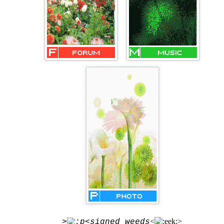
<
>
>
<signed weeds