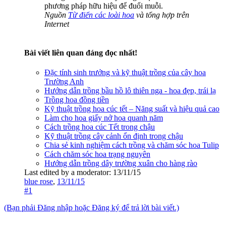
phương pháp hữu hiệu để đuổi muỗi.
Nguồn
Từ điển các loài hoa
và tổng hợp trên
Internet
Bài viết liên quan đáng đọc nhất!
Đặc tính sinh trưởng và kỹ thuật trồng của cây hoa
Trường Anh
Hướng dẫn trồng bầu hồ lô thiên nga - hoa đẹp, trái lạ
Trồng hoa đồng tiền
Kỹ thuật trồng hoa cúc tết – Năng suất và hiệu quả cao
Làm cho hoa giấy nở hoa quanh năm
Cách trồng hoa cúc Tết trong chậu
Kỹ thuật trồng cây cảnh ổn định trong chậu
Chia sẻ kinh nghiệm cách trồng và chăm sóc hoa Tulip
Cách chăm sóc hoa trạng nguyên
Hướng dẫn trồng dây trường xuân cho hàng rào
Last edited by a moderator:
13/11/15
blue rose
,
13/11/15
#1
(Bạn phải Đăng nhập hoặc Đăng ký để trả lời bài viết.)