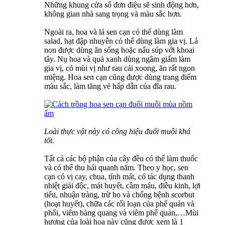
Những khung cửa sổ đơn điệu sẽ sinh động hơn,
không gian nhà sang trọng và màu sắc hơn.
Ngoài ra, hoa và lá sen cạn có thể dùng làm
salad, hạt đập nhuyễn có thể dùng làm gia vị. Lá
non được dùng ăn sống hoặc nấu súp với khoai
tây. Nụ hoa và quả xanh dùng ngâm giấm làm
gia vị, có mùi vị như rau cải xoong, ăn rất ngon
miệng. Hoa sen cạn cũng được dùng trang điểm
màu sắc, làm tăng vẻ hấp dẫn của đĩa rau.
Loài thực vật này có công hiệu đuổi muỗi khá
tốt.
Tất cả các bộ phận của cây đều có thể làm thuốc
và có thể thu hái quanh năm. Theo y học, sen
cạn có vị cay, chua, tính mát, có tác dụng thanh
nhiệt giải độc, mát huyết, cầm máu, điều kinh, lợi
tiểu, nhuận tràng, trừ ho và chống bệnh scorbut
(hoạt huyết), chữa các rối loạn của phế quản và
phổi, viêm bàng quang và viêm phế quản,…Mùi
hương của loài hoa này cũng được xem là 1