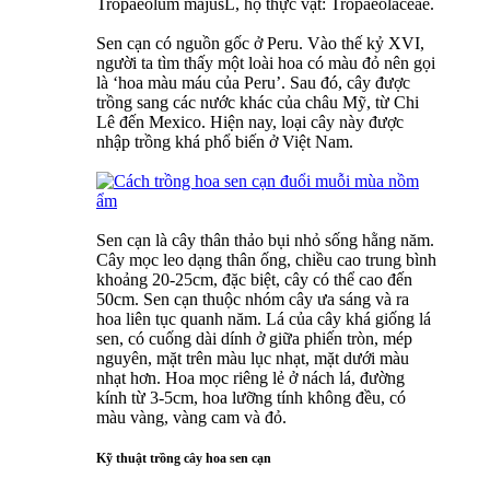
Tropaeolum majusL, họ thực vật: Tropaeolaceae.
Sen cạn có nguồn gốc ở Peru. Vào thế kỷ XVI,
người ta tìm thấy một loài hoa có màu đỏ nên gọi
là ‘hoa màu máu của Peru’. Sau đó, cây được
trồng sang các nước khác của châu Mỹ, từ Chi
Lê đến Mexico. Hiện nay, loại cây này được
nhập trồng khá phổ biến ở Việt Nam.
Sen cạn là cây thân thảo bụi nhỏ sống hằng năm.
Cây mọc leo dạng thân ống, chiều cao trung bình
khoảng 20-25cm, đặc biệt, cây có thể cao đến
50cm. Sen cạn thuộc nhóm cây ưa sáng và ra
hoa liên tục quanh năm. Lá của cây khá giống lá
sen, có cuống dài dính ở giữa phiến tròn, mép
nguyên, mặt trên màu lục nhạt, mặt dưới màu
nhạt hơn. Hoa mọc riêng lẻ ở nách lá, đường
kính từ 3-5cm, hoa lưỡng tính không đều, có
màu vàng, vàng cam và đỏ.
Kỹ thuật trồng cây hoa sen cạn