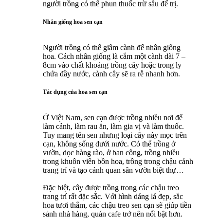
người trồng có thể phun thuốc trừ sâu để trị.
Nhân giống hoa sen cạn
Người trồng có thể giâm cành để nhân giống
hoa. Cách nhân giống là cắm một cành dài 7 –
8cm vào chất khoáng trồng cây hoặc trong ly
chứa đầy nước, cành cây sẽ ra rễ nhanh hơn.
Tác dụng của hoa sen cạn
Ở Việt Nam, sen cạn được trồng nhiều nơi để
làm cảnh, làm rau ăn, làm gia vị và làm thuốc.
Tuy mang tên sen nhưng loại cây này mọc trên
cạn, không sống dưới nước. Có thể trồng ở
vườn, dọc hàng rào, ở ban công, trồng nhiều
trong khuôn viên bồn hoa, trồng trong chậu cảnh
trang trí và tạo cảnh quan sân vườn biệt thự…
Đặc biệt, cây được trồng trong các chậu treo
trang trí rất đặc sắc. Với hình dáng lá đẹp, sắc
hoa tươi thắm, các chậu treo sen cạn sẽ giúp tiền
sảnh nhà hàng, quán cafe trở nên nổi bật hơn.