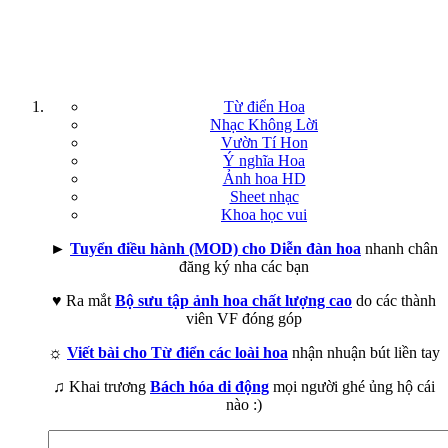
Từ điển Hoa
Nhạc Không Lời
Vườn Tí Hon
Ý nghĩa Hoa
Ảnh hoa HD
Sheet nhạc
Khoa học vui
►
Tuyển điều hành (MOD) cho Diễn đàn hoa
nhanh chân
đăng ký nha các bạn
♥ Ra mắt
Bộ sưu tập ảnh hoa chất lượng cao
do các thành
viên VF đóng góp
☼
Viết bài cho Từ điển các loài hoa
nhận nhuận bút liền tay
♫ Khai trương
Bách hóa di động
mọi người ghé ủng hộ cái
nào :)