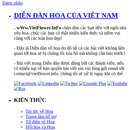
Đăng nhập
DIỄN ĐÀN HOA CỦA VIỆT NAM
-
wWw.VietFlower.InFo
chào đón các bạn đến với ngôi nhà
yêu hoa, chúc các bạn có thật nhiều kiến thức và niềm vui
cùng với các loài hoa đẹp!
- Đây là Diễn đàn về hoa do đó tất cả các bài viết không liên
quan tới hoa sẽ bị chúng tôi xóa bỏ mà không cần báo trước!
- Bài viết trong Diễn đàn được đăng bởi các thành viên, nếu
có khiếu nại về bản quyền bài viết xin vui lòng gửi email tới:
contact@vietflower.info, chúng tôi sẽ xử lý ngay khi có thể.
KIẾN THỨC
Tin tức về Hoa
Trung tâm hỗ trợ
Từ điển về Hoa
Hội hoạ và Hoa