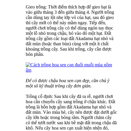
Gieo trồng: Thời điểm thích hợp để gieo hạt là
vào giữa tháng 3 đến giữa tháng 4. Người trồng
cần dùng tay lột nhẹ lớp vỏ của hạt, sau đó gieo
thì cây mới có thể nảy mầm ngay. Tiếp đến,
người chơi trồng cây có thể dùng ngón tay thọc
một lỗ nhỏ trong chậu, bỏ vào đó một hạt. Đất
trồng cây gồm các loại đất Akadama hạt nhỏ và
đất mùn (hoặc than bùn) cùng với một ít chất
khoáng trồng cây. Sau khi trồng, cây cần được
bón phân.
Để có được chậu hoa sen cạn đẹp, cần chú ý
một số kỹ thuật trồng cây đơn giản.
Trồng cố định: Sau khi cây đã ra rễ, người chơi
hoa cần chuyển cây sang trồng ở chậu khác. Đất
trồng là hỗn hợp gồm đất Akadama hạt nhỏ và
đất mùn. Vào mùa hè, cây nên được đặt dưới gốc
cây lớn hoặc trong bóng râm. Người chăm cây
có thể tưới nước sau khi bề mặt đất trong chậu đã
khô. Nếu cây hoa sen cạn xuất hiện nhện đỏ,