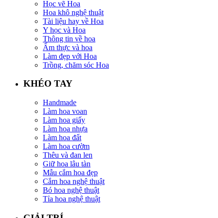
Học vẽ Hoa
Hoa khô nghệ thuật
Tài liệu hay về Hoa
Y học và Hoa
Thông tin về hoa
Ẩm thực và hoa
Làm đẹp với Hoa
Trồng, chăm sóc Hoa
KHÉO TAY
Handmade
Làm hoa voan
Làm hoa giấy
Làm hoa nhựa
Làm hoa đất
Làm hoa cườm
Thêu và đan len
Giữ hoa lâu tàn
Mẫu cắm hoa đẹp
Cắm hoa nghệ thuật
Bó hoa nghệ thuật
Tỉa hoa nghệ thuật
GIẢI TRÍ