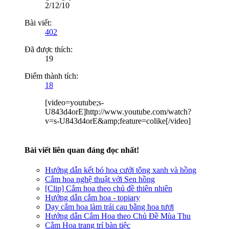
2/12/10
Bài viết:
402
Đã được thích:
19
Điểm thành tích:
18
[video=youtube;s-
U843d4orE]http://www.youtube.com/watch?
v=s-U843d4orE&amp;feature=colike[/video]
Bài viết liên quan đáng đọc nhất!
Hướng dẫn kết bó hoa cưới tông xanh và hồng
Cắm hoa nghệ thuật với Sen hồng
[Clip] Cắm hoa theo chủ đề thiên nhiên
Hướng dẫn cắm hoa - topiary
Dạy cắm hoa làm trái cau bằng hoa tươi
Hướng dẫn Cắm Hoa theo Chủ Đề Mùa Thu
Cắm Hoa trang trí bàn tiệc