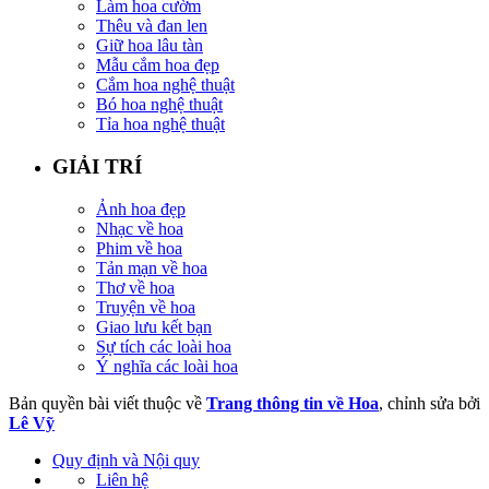
Làm hoa cườm
Thêu và đan len
Giữ hoa lâu tàn
Mẫu cắm hoa đẹp
Cắm hoa nghệ thuật
Bó hoa nghệ thuật
Tỉa hoa nghệ thuật
GIẢI TRÍ
Ảnh hoa đẹp
Nhạc về hoa
Phim về hoa
Tản mạn về hoa
Thơ về hoa
Truyện về hoa
Giao lưu kết bạn
Sự tích các loài hoa
Ý nghĩa các loài hoa
Bản quyền bài viết thuộc về
Trang thông tin về Hoa
, chỉnh sửa bởi
Lê Vỹ
Quy định và Nội quy
Liên hệ