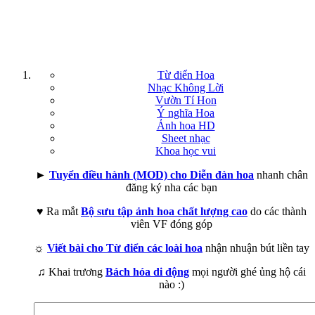
Từ điển Hoa
Nhạc Không Lời
Vườn Tí Hon
Ý nghĩa Hoa
Ảnh hoa HD
Sheet nhạc
Khoa học vui
►
Tuyển điều hành (MOD) cho Diễn đàn hoa
nhanh chân
đăng ký nha các bạn
♥ Ra mắt
Bộ sưu tập ảnh hoa chất lượng cao
do các thành
viên VF đóng góp
☼
Viết bài cho Từ điển các loài hoa
nhận nhuận bút liền tay
♫ Khai trương
Bách hóa di động
mọi người ghé ủng hộ cái
nào :)