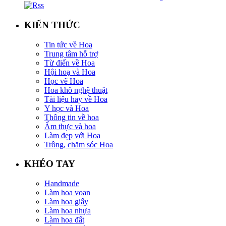
KIẾN THỨC
Tin tức về Hoa
Trung tâm hỗ trợ
Từ điển về Hoa
Hội hoạ và Hoa
Học vẽ Hoa
Hoa khô nghệ thuật
Tài liệu hay về Hoa
Y học và Hoa
Thông tin về hoa
Ẩm thực và hoa
Làm đẹp với Hoa
Trồng, chăm sóc Hoa
KHÉO TAY
Handmade
Làm hoa voan
Làm hoa giấy
Làm hoa nhựa
Làm hoa đất