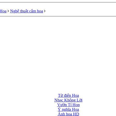
 Hoa
Nghệ thuật cắm hoa
Từ điển Hoa
Nhạc Không Lời
Vườn Tí Hon
Ý nghĩa Hoa
Ảnh hoa HD