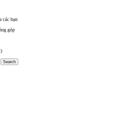
a các bạn
óng góp
:)