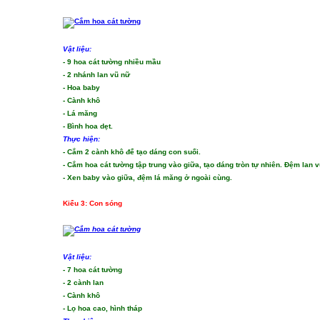
Vật liệu:
- 9 hoa cát tường nhiều mầu
- 2 nhánh lan vũ nữ
- Hoa baby
- Cành khô
- Lá măng
- Bình hoa dẹt.
Thực hiện:
- Cắm 2 cành khô để tạo dáng con suối.
- Cắm hoa cát tường tập trung vào giữa, tạo dáng tròn tự nhiên. Đệm lan
- Xen baby vào giữa, đệm lá măng ở ngoài cùng.
Kiểu 3: Con sóng
Vật liệu:
- 7 hoa cát tường
- 2 cành lan
- Cành khô
- Lọ hoa cao, hình tháp