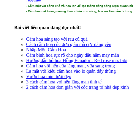
Thực hiện:
- Cắm một vài cành khô và hoa lan để tạo thành dáng sóng lượn quanh bì
- Cắm hoa cát tường nương theo chiều con sóng, hoa nở lớn cắm ở trung
Bài viết liên quan đáng đọc nhất!
Cắm hoa sáng tạo với rau củ quả
Cách cắm hoa cúc đơn giản mà cực đáng yêu
Nhập Môn Cắm Hoa
Cắm bình hoa rực rỡ cho ngày đầu năm may mắn
Hướng dẫn bó hoa Hồng Ecuador - Red rose mix bibi
Cắm hoa với nến cừa lãng mạn, vừa sang trọng
Lạ mắt với kiểu cắm hoa vào lọ quấn dây thừng
Vườn hoa mini tươi đẹp
3 cách cắm hoa với nến lãng mạn tinh tế
2 cách cắm hoa đơn giản với cốc trang trí nhà đẹp xinh