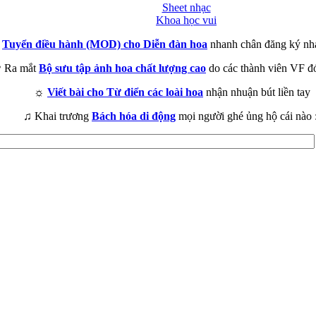
Sheet nhạc
Khoa học vui
►
Tuyển điều hành (MOD) cho Diễn đàn hoa
nhanh chân đăng ký nh
 Ra mắt
Bộ sưu tập ảnh hoa chất lượng cao
do các thành viên VF đ
☼
Viết bài cho Từ điển các loài hoa
nhận nhuận bút liền tay
♫ Khai trương
Bách hóa di động
mọi người ghé ủng hộ cái nào 