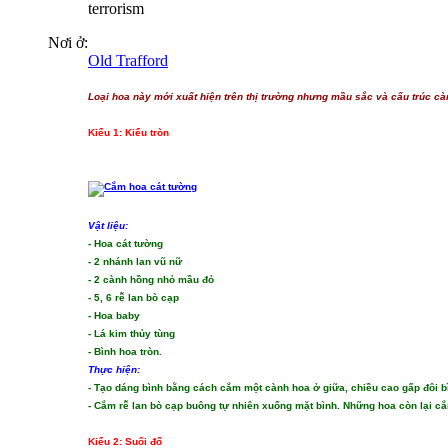
terrorism
Nơi ở:
Old Trafford
Loại hoa này mới xuất hiện trên thị trường nhưng mầu sắc và cấu trúc c
Kiểu 1: Kiểu tròn
Vật liệu:
- Hoa cát tường
- 2 nhánh lan vũ nữ
- 2 cành hồng nhỏ mầu đỏ
- 5, 6 rễ lan bò cạp
- Hoa baby
- Lá kim thủy tùng
- Bình hoa tròn.
Thực hiện:
- Tạo dáng bình bằng cách cắm một cành hoa ở giữa, chiều cao gấp đôi b
- Cắm rễ lan bò cạp buông tự nhiên xuống mặt bình. Những hoa còn lại 
Kiểu 2: Suối đổ