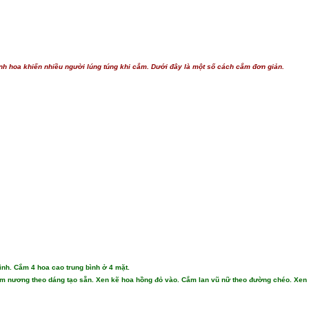
ành hoa khiến nhiều người lúng túng khi cắm. Dưới đây là một số cách cắm đơn giản.
ình. Cắm 4 hoa cao trung bình ở 4 mặt.
cắm nương theo dáng tạo sẵn. Xen kẽ hoa hồng đỏ vào. Cắm lan vũ nữ theo đường chéo. Xen