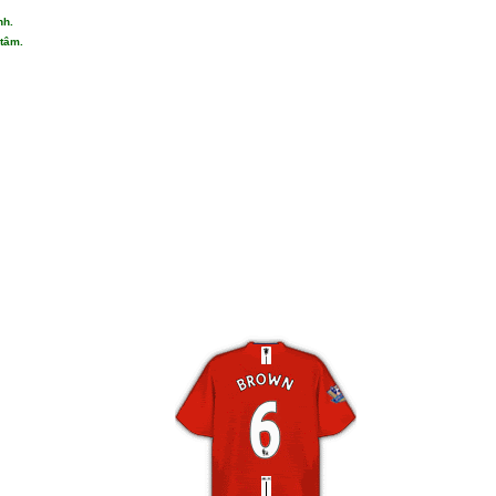
nh.
 tâm.