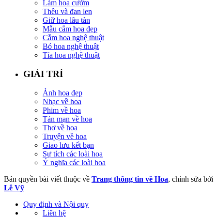
Làm hoa cườm
Thêu và đan len
Giữ hoa lâu tàn
Mẫu cắm hoa đẹp
Cắm hoa nghệ thuật
Bó hoa nghệ thuật
Tỉa hoa nghệ thuật
GIẢI TRÍ
Ảnh hoa đẹp
Nhạc về hoa
Phim về hoa
Tản mạn về hoa
Thơ về hoa
Truyện về hoa
Giao lưu kết bạn
Sự tích các loài hoa
Ý nghĩa các loài hoa
Bản quyền bài viết thuộc về
Trang thông tin về Hoa
, chỉnh sửa bởi
Lê Vỹ
Quy định và Nội quy
Liên hệ