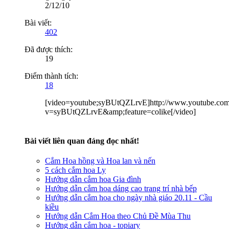
2/12/10
Bài viết:
402
Đã được thích:
19
Điểm thành tích:
18
[video=youtube;syBUtQZLrvE]http://www.youtube.com
v=syBUtQZLrvE&amp;feature=colike[/video]
Bài viết liên quan đáng đọc nhất!
Cắm Hoa hồng và Hoa lan và nến
5 cách cắm hoa Ly
Hướng dẫn cắm hoa Gia đình
Hướng dẫn cắm hoa dáng cao trang trí nhà bếp
Hướng dẫn cắm hoa cho ngày nhà giáo 20.11 - Cầu
kiều
Hướng dẫn Cắm Hoa theo Chủ Đề Mùa Thu
Hướng dẫn cắm hoa - topiary