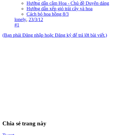
Hướng dẫn cắm Hoa - Chủ đề Duyên dáng
Hướng dẫn xếp giỏ trái cây và hoa
Cách bó hoa hồng 8/3
lonely
,
23/3/12
#1
(Bạn phải Đăng nhập hoặc Đăng ký để trả lời bài viết.)
Chia sẻ trang này