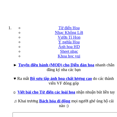
Từ điển Hoa
Nhạc Không Lời
Vườn Tí Hon
Ý nghĩa Hoa
Ảnh hoa HD
Sheet nhạc
Khoa học vui
►
Tuyển điều hành (MOD) cho Diễn đàn hoa
nhanh chân
đăng ký nha các bạn
♥ Ra mắt
Bộ sưu tập ảnh hoa chất lượng cao
do các thành
viên VF đóng góp
☼
Viết bài cho Từ điển các loài hoa
nhận nhuận bút liền tay
♫ Khai trương
Bách hóa di động
mọi người ghé ủng hộ cái
nào :)