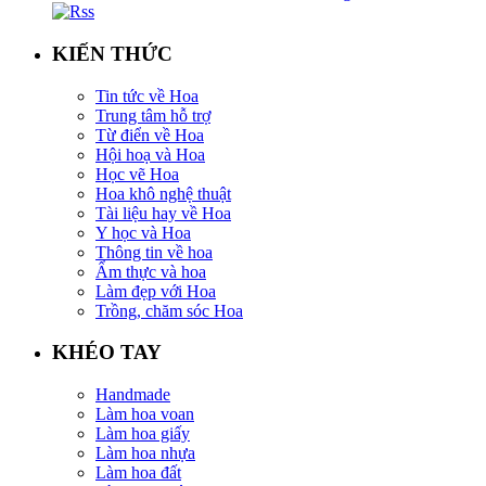
KIẾN THỨC
Tin tức về Hoa
Trung tâm hỗ trợ
Từ điển về Hoa
Hội hoạ và Hoa
Học vẽ Hoa
Hoa khô nghệ thuật
Tài liệu hay về Hoa
Y học và Hoa
Thông tin về hoa
Ẩm thực và hoa
Làm đẹp với Hoa
Trồng, chăm sóc Hoa
KHÉO TAY
Handmade
Làm hoa voan
Làm hoa giấy
Làm hoa nhựa
Làm hoa đất