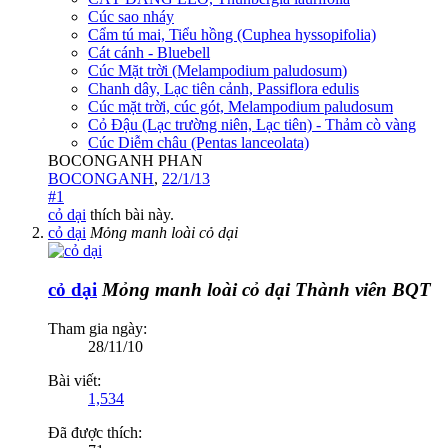
Cúc sao nháy
Cẩm tú mai, Tiểu hồng (Cuphea hyssopifolia)
Cát cánh - Bluebell
Cúc Mặt trời (Melampodium paludosum)
Chanh dây, Lạc tiên cảnh, Passiflora edulis
Cúc mặt trời, cúc gót, Melampodium paludosum
Cỏ Đậu (Lạc trường niên, Lạc tiên) - Thảm cò vàng
Cúc Diễm châu (Pentas lanceolata)
BOCONGANH PHAN
BOCONGANH
,
22/1/13
#1
cỏ dại
thích bài này.
cỏ dại
Mỏng manh loài cỏ dại
cỏ dại
Mỏng manh loài cỏ dại
Thành viên BQT
Tham gia ngày:
28/11/10
Bài viết:
1,534
Đã được thích: