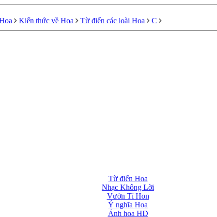
 Hoa
Kiến thức về Hoa
Từ điển các loài Hoa
C
Từ điển Hoa
Nhạc Không Lời
Vườn Tí Hon
Ý nghĩa Hoa
Ảnh hoa HD