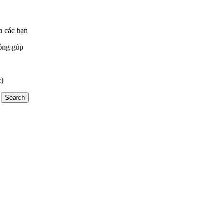
a các bạn
óng góp
:)