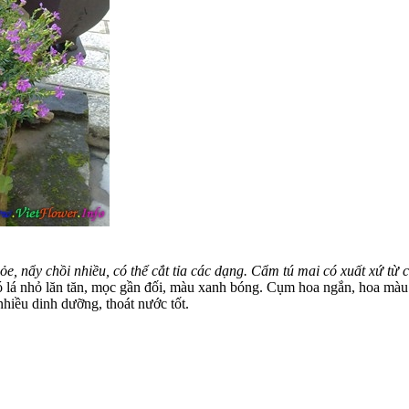
ỏe, nẩy chồi nhiều, có thể cắt tỉa các dạng. Cẩm tú mai có xuất xứ t
ó lá nhỏ lăn tăn, mọc gần đối, màu xanh bóng. Cụm hoa ngắn, hoa màu
hiều dinh dưỡng, thoát nước tốt.