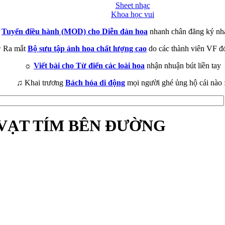
Sheet nhạc
Khoa học vui
►
Tuyển điều hành (MOD) cho Diễn đàn hoa
nhanh chân đăng ký nh
 Ra mắt
Bộ sưu tập ảnh hoa chất lượng cao
do các thành viên VF đ
☼
Viết bài cho Từ điển các loài hoa
nhận nhuận bút liền tay
♫ Khai trương
Bách hóa di động
mọi người ghé ủng hộ cái nào 
 - VẠT TÍM BÊN ĐƯỜNG