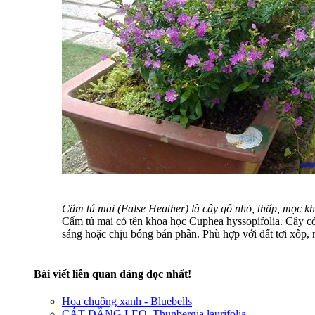
Cẩm tú mai (False Heather) là cây gỗ nhỏ, thấp, mọc kh
Cẩm tú mai có tên khoa học Cuphea hyssopifolia. Cây c
sáng hoặc chịu bóng bán phần. Phù hợp với đất tơi xốp, n
Bài viết liên quan đáng đọc nhất!
Hoa chuông xanh - Bluebells
CÁT ĐẰNG LEO, Thunbergia laurifolia