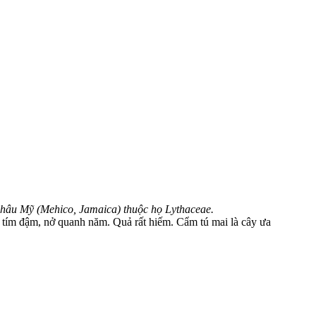
ừ châu Mỹ (Mehico, Jamaica) thuộc họ Lythaceae.
 tím đậm, nở quanh năm. Quả rất hiếm. Cẩm tú mai là cây ưa