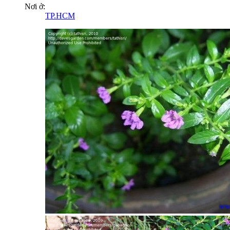
Nơi ở:
TP.HCM