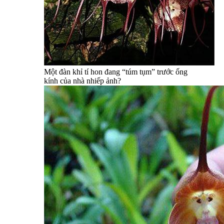
Một đàn khỉ tí hon đang “túm tụm” trước ống
kính của nhà nhiếp ảnh?