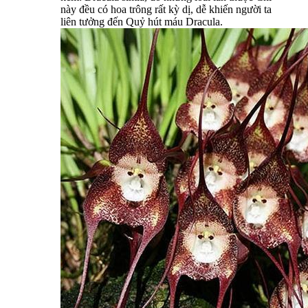
này đều có hoa trông rất kỳ dị, dễ khiến người ta
liên tưởng đến Quỷ hút máu Dracula.