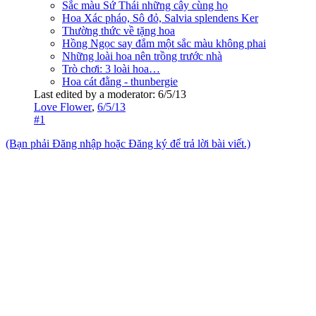
Sắc màu Sứ Thái những cây cùng họ
Hoa Xác pháo, Sô đỏ, Salvia splendens Ker
Thường thức về tặng hoa
Hồng Ngọc say đắm một sắc màu không phai
Những loài hoa nên trồng trước nhà
Trò chơi: 3 loài hoa…
Hoa cát đằng - thunbergie
Last edited by a moderator:
6/5/13
Love Flower
,
6/5/13
#1
(Bạn phải Đăng nhập hoặc Đăng ký để trả lời bài viết.)