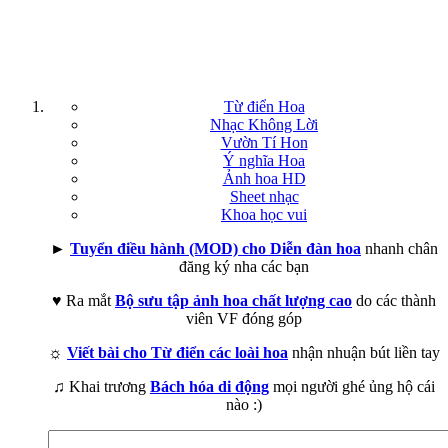
Từ điển Hoa
Nhạc Không Lời
Vườn Tí Hon
Ý nghĩa Hoa
Ảnh hoa HD
Sheet nhạc
Khoa học vui
►
Tuyển điều hành (MOD) cho Diễn đàn hoa
nhanh chân
đăng ký nha các bạn
♥ Ra mắt
Bộ sưu tập ảnh hoa chất lượng cao
do các thành
viên VF đóng góp
☼
Viết bài cho Từ điển các loài hoa
nhận nhuận bút liền tay
♫ Khai trương
Bách hóa di động
mọi người ghé ủng hộ cái
nào :)