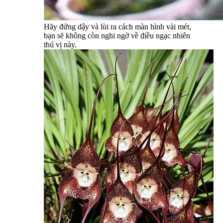
Hãy đứng dậy và lùi ra cách màn hình vài mét,
bạn sẽ không còn nghi ngờ về điều ngạc nhiên
thú vị này.