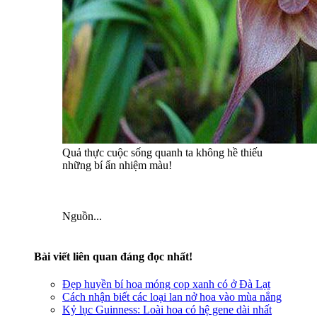
Quả thực cuộc sống quanh ta không hề thiếu
những bí ẩn nhiệm màu!
Nguồn...
Bài viết liên quan đáng đọc nhất!
Đẹp huyền bí hoa móng cọp xanh có ở Đà Lạt
Cách nhận biết các loại lan nở hoa vào mùa nắng
Kỷ lục Guinness: Loài hoa có hệ gene dài nhất