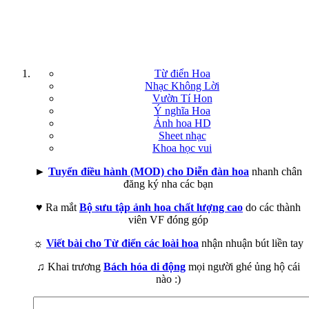
Từ điển Hoa
Nhạc Không Lời
Vườn Tí Hon
Ý nghĩa Hoa
Ảnh hoa HD
Sheet nhạc
Khoa học vui
►
Tuyển điều hành (MOD) cho Diễn đàn hoa
nhanh chân
đăng ký nha các bạn
♥ Ra mắt
Bộ sưu tập ảnh hoa chất lượng cao
do các thành
viên VF đóng góp
☼
Viết bài cho Từ điển các loài hoa
nhận nhuận bút liền tay
♫ Khai trương
Bách hóa di động
mọi người ghé ủng hộ cái
nào :)