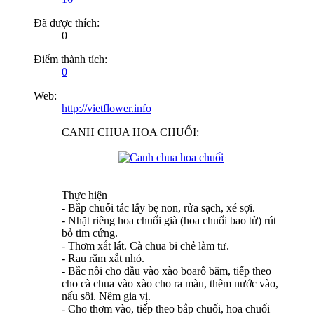
Đã được thích:
0
Điểm thành tích:
0
Web:
http://vietflower.info
CANH CHUA HOA CHUỐI:
Thực hiện
- Bắp chuối tác lấy bẹ non, rửa sạch, xé sợi.
- Nhặt riêng hoa chuối già (hoa chuối bao tử) rút
bỏ tim cứng.
- Thơm xắt lát. Cà chua bi chẻ làm tư.
- Rau răm xắt nhỏ.
- Bắc nồi cho dầu vào xào boarô băm, tiếp theo
cho cà chua vào xào cho ra màu, thêm nước vào,
nấu sôi. Nêm gia vị.
- Cho thơm vào, tiếp theo bắp chuối, hoa chuối