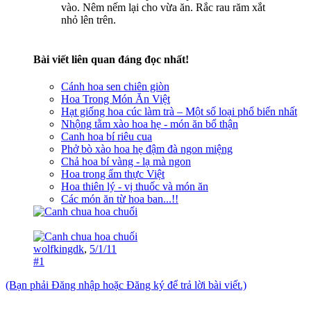
vào. Nêm nếm lại cho vừa ăn. Rắc rau răm xắt
nhỏ lên trên.
Bài viết liên quan đáng đọc nhất!
Cánh hoa sen chiên giòn
Hoa Trong Món Ăn Việt
Hạt giống hoa cúc làm trà – Một số loại phổ biến nhất
Nhộng tằm xào hoa hẹ - món ăn bổ thận
Canh hoa bí riêu cua
Phở bò xào hoa hẹ đậm đà ngon miệng
Chả hoa bí vàng - lạ mà ngon
Hoa trong ẩm thực Việt
Hoa thiên lý - vị thuốc và món ăn
Các món ăn từ hoa ban...!!
wolfkingdk
,
5/1/11
#1
(Bạn phải Đăng nhập hoặc Đăng ký để trả lời bài viết.)