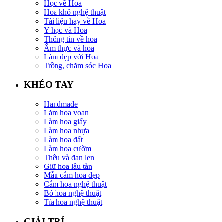
Học vẽ Hoa
Hoa khô nghệ thuật
Tài liệu hay về Hoa
Y học và Hoa
Thông tin về hoa
Ẩm thực và hoa
Làm đẹp với Hoa
Trồng, chăm sóc Hoa
KHÉO TAY
Handmade
Làm hoa voan
Làm hoa giấy
Làm hoa nhựa
Làm hoa đất
Làm hoa cườm
Thêu và đan len
Giữ hoa lâu tàn
Mẫu cắm hoa đẹp
Cắm hoa nghệ thuật
Bó hoa nghệ thuật
Tỉa hoa nghệ thuật
GIẢI TRÍ