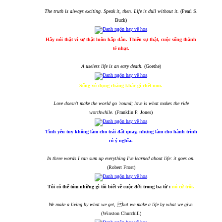
The truth is always exciting. Speak it, then. Life is dull without it.
(Pearl S.
Buck)
Hãy nói thật vì sự thật luôn hấp dẫn. Thiếu sự thật, cuộc sống thành
tẻ nhạt.
A useless life is an eary death.
(Goethe)
Sống vô dụng chẳng khác gì chết non.
Love doesn't make the world go 'round; love is what makes the ride
worthwhile.
(Franklin P. Jones)
Tình yêu tuy không làm cho trái đất quay, nhưng làm cho hành trình
có ý nghĩa.
In three words I can sum up everything I've learned about life: it goes on.
(Robert Frost)
Tôi có thể tóm những gì tôi biết về cuộc đời trong ba từ :
nó cứ trôi.
We make a living by what we get, but we make a life by what we give.
(Winston Churchill)