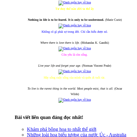
Tư duy thế nào đời ta thế ấy
Nothing in life is to be feared. It is only to be understood.
(Marie Curie)
Không có gì phải sợ trong đời. Chỉ cần hiểu được nó.
Where there is love there is life.
(Mohandas K. Gandhi)
Còn yêu là còn sống.
Live your life and forget your age.
(Norman Vincent Peale)
Hãy sống cuộc sống của mình và quên đi tuổi tác.
To live is the rarest thing in the world. Most people exist, that is all.
(Oscar
Wilde)
Bài viết liên quan đáng đọc nhất!
Khám phá bông hoa to nhất thế giới
Những loài hoa biểu tượng của nước Úc - Australia