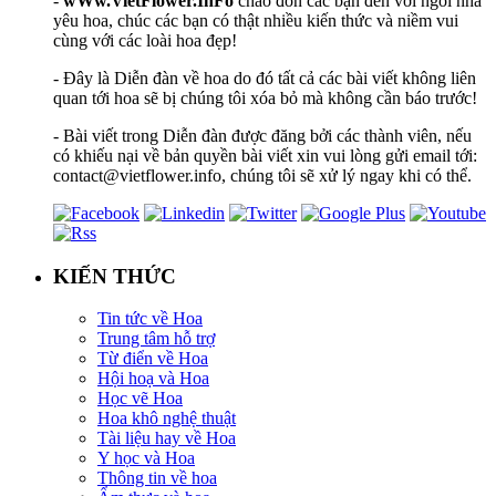
-
wWw.VietFlower.InFo
chào đón các bạn đến với ngôi nhà
yêu hoa, chúc các bạn có thật nhiều kiến thức và niềm vui
cùng với các loài hoa đẹp!
- Đây là Diễn đàn về hoa do đó tất cả các bài viết không liên
quan tới hoa sẽ bị chúng tôi xóa bỏ mà không cần báo trước!
- Bài viết trong Diễn đàn được đăng bởi các thành viên, nếu
có khiếu nại về bản quyền bài viết xin vui lòng gửi email tới:
contact@vietflower.info, chúng tôi sẽ xử lý ngay khi có thể.
KIẾN THỨC
Tin tức về Hoa
Trung tâm hỗ trợ
Từ điển về Hoa
Hội hoạ và Hoa
Học vẽ Hoa
Hoa khô nghệ thuật
Tài liệu hay về Hoa
Y học và Hoa
Thông tin về hoa