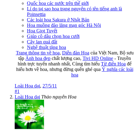
Quốc hoa các nước trên thế giới
Lí do tại sao hoa trạng nguyên có tên tiếng anh là
Poinsettia
Các loài hoa Sakura ở Nhật Bản
Hoa muồng đào lãng mạn góc Hà Nội
Hoa Giọt Tuyết
Giúp cô dâu chọn hoa cưới
Cây lan quá đắt
Nghệ thuật tặng hoa
Trang thông tin về hoa
,
Diễn đàn Hoa
của Việt Nam, Bộ sưu
tập
Ảnh hoa đẹp
chất lượng cao,
Tivi HD Online
- Truyền
hình trực tuyến nhanh nhất, Cùng tìm hiểu
Từ điển Hoa
để
hiểu hơn về hoa, nhưng đừng quên ghé qua
Ý nghĩa các loài
hoa
Loài Hoa dại
,
27/5/11
#1
Loài Hoa dại
Thảo nguyên Hoa