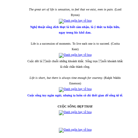
The great art of life is sensation, to feel that we exist, even in pain.
(Lord
Byron)
Nghệ thuật sống đích thực là biết cảm nhận, là ý thức ta hiện hữu,
ngay trong lúc khổ đau.
Life is a succession of moments. To live each one is to succeed. (Corita
Kent)
Cuộc đời là một chuỗi những khoảnh khắc. Sống trọn mỗi khoảnh khắc
là chắc chắn thành công.
Life is short, but there is always time enough for courtesy.
(Ralph Waldo
Emerson)
Cuộc sống tuy ngắn ngủi, nhưng ta luôn có đủ thời gian để sống tử tế.
CUỘC SỐNG ĐẸP THAY