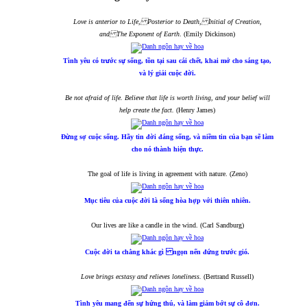
Love is anterior to Life, Posterior to Death, Initial of Creation,
and The Exponent of Earth
. (Emily Dickinson)
Tình yêu có trước sự sống, tồn tại sau cái chết, khai mở cho sáng tạo,
và lý giải cuộc đời.
Be not afraid of life. Believe that life is worth living, and your belief will
help create the fact.
(Henry James)
Đừng sợ cuộc sống. Hãy tin đời đáng sống, và niềm tin của bạn sẽ làm
cho nó thành hiện thực.
The goal of life is living in agreement with nature. (Zeno)
Mục tiêu của cuộc đời là sống hòa hợp với thiên nhiên.
Our lives are like a candle in the wind. (Carl Sandburg)
Cuộc đời ta chẳng khác gì ngọn nến đứng trước gió.
Love brings ecstasy and relieves loneliness.
(Bertrand Russell)
Tình yêu mang đến sự hứng thú, và làm giảm bớt sự cô đơn.