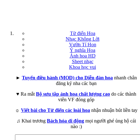
Từ điển Hoa
Nhạc Không Lời
Vườn Tí Hon
Ý nghĩa Hoa
Ảnh hoa HD
Sheet nhạc
Khoa học vui
►
Tuyển điều hành (MOD) cho Diễn đàn hoa
nhanh chân
đăng ký nha các bạn
♥ Ra mắt
Bộ sưu tập ảnh hoa chất lượng cao
do các thành
viên VF đóng góp
☼
Viết bài cho Từ điển các loài hoa
nhận nhuận bút liền tay
♫ Khai trương
Bách hóa di động
mọi người ghé ủng hộ cái
nào :)