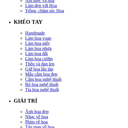
Ẩm thực và hoa
Làm đẹp với Hoa
Trồng, chăm sóc Hoa
KHÉO TAY
Handmade
Làm hoa voan
Làm hoa giấy
Làm hoa nhựa
Làm hoa đất
Làm hoa cườm
Thêu và đan len
Giữ hoa lâu tàn
Mẫu cắm hoa đẹp
Cắm hoa nghệ thuật
Bó hoa nghệ thuật
Tỉa hoa nghệ thuật
GIẢI TRÍ
Ảnh hoa đẹp
Nhạc về hoa
Phim về hoa
Tản mạn về hoa