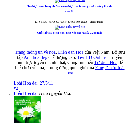
Ta được nuôi bằng thứ ta kiếm được, và ta sống nhờ những thứ đã
cho đi.
Life is the flower for which love is the honey.
(Victor Hugo)
Cuộc đời là bông hoa, tình yêu cho ta lấy được mật.
Trang thông tin về hoa
,
Diễn đàn Hoa
của Việt Nam, Bộ sưu
tập
Ảnh hoa đẹp
chất lượng cao,
Tivi HD Online
- Truyền
hình trực tuyến nhanh nhất, Cùng tìm hiểu
Từ điển Hoa
để
hiểu hơn về hoa, nhưng đừng quên ghé qua
Ý nghĩa các loài
hoa
Loài Hoa dại
,
27/5/11
#2
Loài Hoa dại
Thảo nguyên Hoa