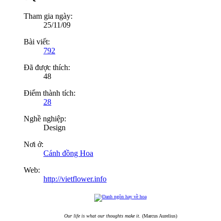
Tham gia ngày:
25/11/09
Bài viết:
792
Đã được thích:
48
Điểm thành tích:
28
Nghề nghiệp:
Design
Nơi ở:
Cánh đồng Hoa
Web:
http://vietflower.info
Our life is what our thoughts make it.
(Marcus Aurelius)