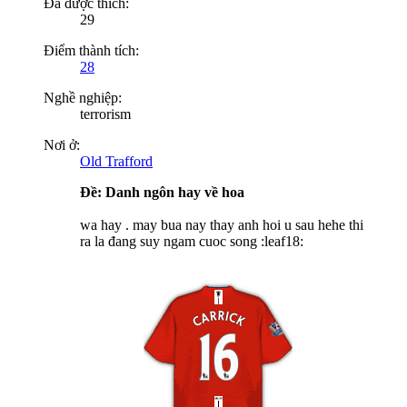
Đã được thích:
29
Điểm thành tích:
28
Nghề nghiệp:
terrorism
Nơi ở:
Old Trafford
Ðề: Danh ngôn hay về hoa
wa hay . may bua nay thay anh hoi u sau hehe thi
ra la đang suy ngam cuoc song :leaf18: