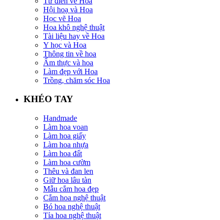
Từ điển về Hoa
Hội hoạ và Hoa
Học vẽ Hoa
Hoa khô nghệ thuật
Tài liệu hay về Hoa
Y học và Hoa
Thông tin về hoa
Ẩm thực và hoa
Làm đẹp với Hoa
Trồng, chăm sóc Hoa
KHÉO TAY
Handmade
Làm hoa voan
Làm hoa giấy
Làm hoa nhựa
Làm hoa đất
Làm hoa cườm
Thêu và đan len
Giữ hoa lâu tàn
Mẫu cắm hoa đẹp
Cắm hoa nghệ thuật
Bó hoa nghệ thuật
Tỉa hoa nghệ thuật