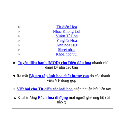
Từ điển Hoa
Nhạc Không Lời
Vườn Tí Hon
Ý nghĩa Hoa
Ảnh hoa HD
Sheet nhạc
Khoa học vui
►
Tuyển điều hành (MOD) cho Diễn đàn hoa
nhanh chân
đăng ký nha các bạn
♥ Ra mắt
Bộ sưu tập ảnh hoa chất lượng cao
do các thành
viên VF đóng góp
☼
Viết bài cho Từ điển các loài hoa
nhận nhuận bút liền tay
♫ Khai trương
Bách hóa di động
mọi người ghé ủng hộ cái
nào :)