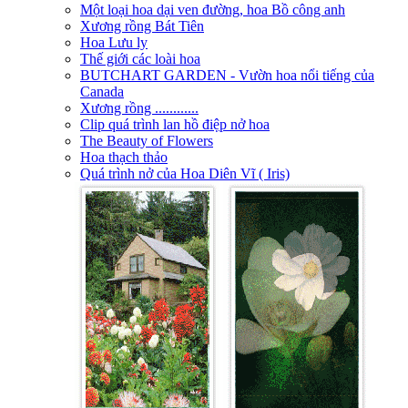
Một loại hoa dại ven đường, hoa Bồ công anh
Xương rồng Bát Tiên
Hoa Lưu ly
Thế giới các loài hoa
BUTCHART GARDEN - Vườn hoa nổi tiếng của
Canada
Xương rồng ............
Clip quá trình lan hồ điệp nở hoa
The Beauty of Flowers
Hoa thạch thảo
Quá trình nở của Hoa Diên Vĩ ( Iris)