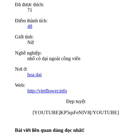
Đã được thích:
71
Điểm thành tích:
48
Giới tính:
Nữ
Nghề nghiệp:
nhổ cỏ dại ngoài công viên
Nơi ở:
hoa dại
Web:
http://vietflower.info
Đẹp tuyệt
[YOUTUBE]KP5qsFeNIV8[/YOUTUBE]​
Bài viết liên quan đáng đọc nhất!