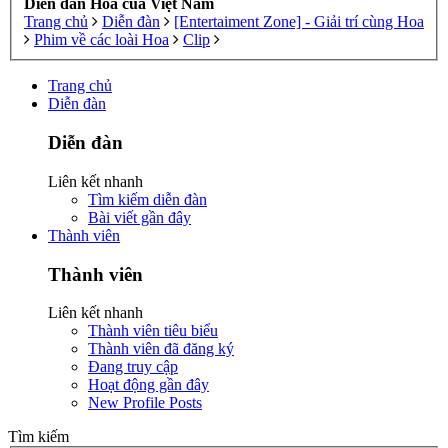
Diễn đàn Hoa của Việt Nam
Trang chủ
Diễn đàn
[Entertaiment Zone] - Giải trí cùng Hoa
Phim về các loài Hoa
Clip
Trang chủ
Diễn đàn
Diễn đàn
Liên kết nhanh
Tìm kiếm diễn đàn
Bài viết gần đây
Thành viên
Thành viên
Liên kết nhanh
Thành viên tiêu biểu
Thành viên đã đăng ký
Đang truy cập
Hoạt động gần đây
New Profile Posts
Tìm kiếm