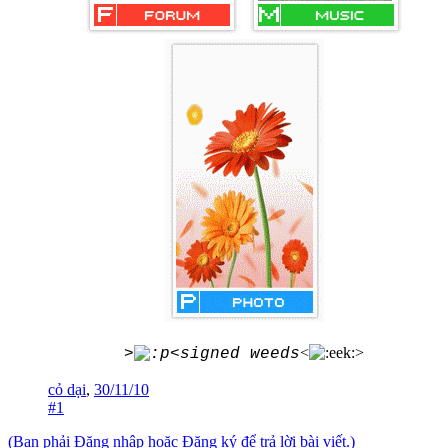
<
>
>
<signed weeds
cỏ dại
,
30/11/10
#1
(Bạn phải Đăng nhập hoặc Đăng ký để trả lời bài viết.)