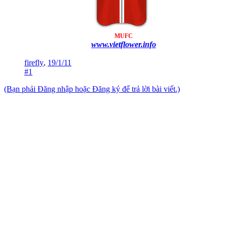
MUFC
www.vietflower.info
firefly
,
19/1/11
#1
(Bạn phải Đăng nhập hoặc Đăng ký để trả lời bài viết.)