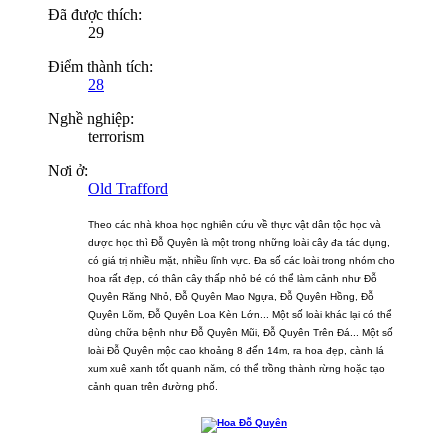
Đã được thích:
29
Điểm thành tích:
28
Nghề nghiệp:
terrorism
Nơi ở:
Old Trafford
Theo các nhà khoa học nghiên cứu về thực vật dân tộc học và
dược học thì Đỗ Quyên là một trong những loài cây đa tác dụng,
có giá trị nhiều mặt, nhiều lĩnh vực. Đa số các loài trong nhóm cho
hoa rất đẹp, có thân cây thấp nhỏ bé có thể làm cảnh như Đỗ
Quyên Răng Nhỏ, Đỗ Quyên Mao Ngựa, Đỗ Quyên Hồng, Đỗ
Quyên Lõm, Đỗ Quyên Loa Kèn Lớn... Một số loài khác lại có thể
dùng chữa bệnh như Đỗ Quyên Mũi, Đỗ Quyên Trên Đá... Một số
loài Đỗ Quyên mộc cao khoảng 8 đến 14m, ra hoa đẹp, cành lá
xum xuê xanh tốt quanh năm, có thể trồng thành rừng hoặc tạo
cảnh quan trên đường phố.