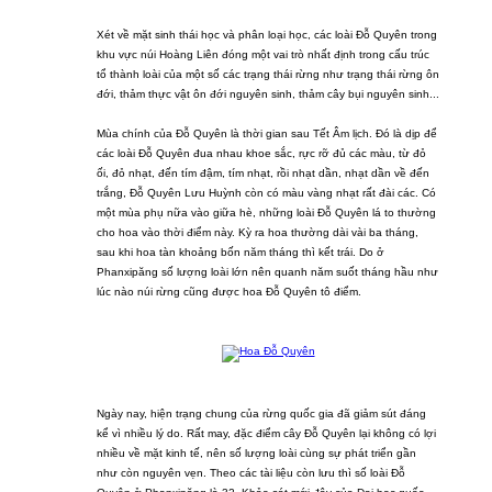
Xét về mặt sinh thái học và phân loại học, các loài Đỗ Quyên trong
khu vực núi Hoàng Liên đóng một vai trò nhất định trong cấu trúc
tổ thành loài của một số các trạng thái rừng như trạng thái rừng ôn
đới, thảm thực vật ôn đới nguyên sinh, thảm cây bụi nguyên sinh...
Mùa chính của Đỗ Quyên là thời gian sau Tết Âm lịch. Đó là dịp để
các loài Đỗ Quyên đua nhau khoe sắc, rực rỡ đủ các màu, từ đỏ
ối, đỏ nhạt, đến tím đậm, tím nhạt, rồi nhạt dần, nhạt dần về đến
trắng, Đỗ Quyên Lưu Huỳnh còn có màu vàng nhạt rất đài các. Có
một mùa phụ nữa vào giữa hè, những loài Đỗ Quyên lá to thường
cho hoa vào thời điểm này. Kỳ ra hoa thường dài vài ba tháng,
sau khi hoa tàn khoảng bốn năm tháng thì kết trái. Do ở
Phanxipăng số lượng loài lớn nên quanh năm suốt tháng hầu như
lúc nào núi rừng cũng được hoa Đỗ Quyên tô điểm.
Ngày nay, hiện trạng chung của rừng quốc gia đã giảm sút đáng
kể vì nhiều lý do. Rất may, đặc điểm cây Đỗ Quyên lại không có lợi
nhiều về mặt kinh tế, nên số lượng loài cùng sự phát triển gần
như còn nguyên vẹn. Theo các tài liệu còn lưu thì số loài Đỗ