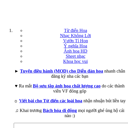
Từ điển Hoa
Nhạc Không Lời
Vườn Tí Hon
Ý nghĩa Hoa
Ảnh hoa HD
Sheet nhạc
Khoa học vui
►
Tuyển điều hành (MOD) cho Diễn đàn hoa
nhanh chân
đăng ký nha các bạn
♥ Ra mắt
Bộ sưu tập ảnh hoa chất lượng cao
do các thành
viên VF đóng góp
☼
Viết bài cho Từ điển các loài hoa
nhận nhuận bút liền tay
♫ Khai trương
Bách hóa di động
mọi người ghé ủng hộ cái
nào :)