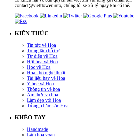
contact@vietflower.info, chúng tôi sẽ xử lý ngay khi có thể.
KIẾN THỨC
Tin tức về Hoa
Trung tâm hỗ trợ
Từ điển về Hoa
Hội hoạ và Hoa
Học vẽ Hoa
Hoa khô nghệ thuật
Tài liệu hay về Hoa
Y học và Hoa
Thông tin về hoa
Ẩm thực và hoa
Làm đẹp với Hoa
Trồng, chăm sóc Hoa
KHÉO TAY
Handmade
Làm hoa voan