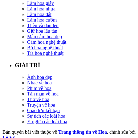
Làm hoa giấy
Làm hoa nhựa
Làm hoa đất
Làm hoa cườm
Thêu và đan len
Giữ hoa lâu tàn
Mẫu cắm hoa đẹp
Cắm hoa nghệ thuật
Bó hoa nghệ thuật
Tỉa hoa nghệ thuật
GIẢI TRÍ
Ảnh hoa đẹp
Nhạc về hoa
Phim về hoa
Tản mạn về hoa
Thơ về hoa
Truyện về hoa
Giao lưu kết bạn
Sự tích các loài hoa
Ý nghĩa các loài hoa
Bản quyền bài viết thuộc về
Trang thông tin về Hoa
, chỉnh sửa bởi
Lê Vỹ