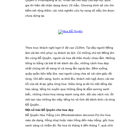
Quyên ở Phanxipăng là 32. Khảo sát mới đây của Đại học quốc
gia thì hiện đã nhận dạng được 24 mẫu. Chương trình sẽ còn tìm
kiếm mở rộng thêm, các nhà nghiên cứu hy vọng số mẫu tìm được
chưa dừng lại.
Theo tour, khách nghỉ ngơi ở độ cao 2100m. Tại đây người Mông
làm vài lán nhỏ phục vụ khách du lịch. Có những chú bé Mông lớn
lên cùng Đỗ Quyên, người và hoa đã thân thuộc nhau lắm. Những
bông to bằng cái bát lũ trẻ dành đá cầu, những cành hoa đẹp
nhất chúng bẻ về trang trí cả trong lẫn ngoài lán. Đêm xuống,
quây quần bên bếp lửa, mọi người cùng chia sẻ cái cảm giác rất
rừng. Chỉ đến sáng, bước ra khỏi lều, khách mới ngộ được cái mơ
hồ của kẻ đi lạc giữa rừng hoa. Giữa rừng ai đó hú một tiếng dài
hào sảng, tiếng hú xuyên qua những tầng lá đẫm sương xanh
biếc, những chùm hoa mong manh rung rinh, dội vào vách núi, rồi
mới tan vào những làn mây, tiếng hú vô tình đã đánh thức cả rừng
Đỗ Quyên...
Một số loài Đỗ Quyên cho hoa đẹp
Đỗ Quyên Hoa Trắng Lớn (Rhododendron decorum Fr) cho hoa
màu đa dạng, hồng nhạt hoặc màu hồng đến màu trắng, gốc hoa
xanh vàng có chấm đỏ. Ra hoa từ tháng 4 đến tháng 7, quả chín