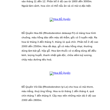
vào tháng 11 đến 12. Phân bố ở độ cao từ 1800 đến 3000m.
Ngoài làm cảnh, hoa còn có thể nấu ăn và có mùi vị đặc biệt.
Đỗ Quyên Hoa Đỏ (Rhododendron delavayi Fr) có tràng hoa hình
chuông, màu hồng đào đến màu đỏ thẫm, gốc có 5 tuyến mật. Ra
hoa từ tháng 3 đến tháng 5, tháng 11 quả chín. Phân bố ở độ cao
2000 đến 2500m. Hoa rất đẹp, gỗ có màu hồng nhạt, thường
dùng làm bát gỗ, hộp gỗ. Hoa làm thuốc có vị đắng dùng để điều
kinh, lượng huyết, thanh nhiệt giải độc, chữa viêm tuỷ xương,
chảy máu đường tiêu hoá.
Đỗ Quyên Vòi Dài (Rhododendron lyi Le) cho hoa có mùi thơm,
màu trắng, thuỳ ửng hồng. Hoa ra từ tháng 1 đến tháng 4, quả
chín tháng 7 đến tháng 9. Cây mọc trên những mùn đá ở độ cao
2300 đến 2800m.