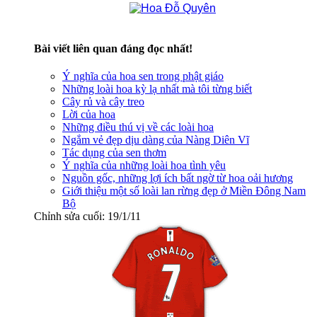
Bài viết liên quan đáng đọc nhất!
Ý nghĩa của hoa sen trong phật giáo
Những loài hoa kỳ lạ nhất mà tôi từng biết
Cây rủ và cây treo
Lời của hoa
Những điều thú vị về các loài hoa
Ngắm vẻ đẹp dịu dàng của Nàng Diên Vĩ
Tác dụng của sen thơm
Ý nghĩa của những loài hoa tình yêu
Nguồn gốc, những lợi ích bất ngờ từ hoa oải hương
Giới thiệu một số loài lan rừng đẹp ở Miền Đông Nam
Bộ
Chỉnh sửa cuối:
19/1/11