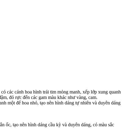
 có các cánh hoa hình trái tim mỏng manh, xếp lớp xung quanh
g đậm, đỏ rực đến các gam màu khác như vàng, cam.
nh một đế hoa nhỏ, tạo nên hình dáng tự nhiên và duyên dáng
ắn ốc, tạo nên hình dáng cầu kỳ và duyên dáng, có màu sắc