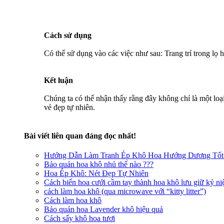
Cách sử dụng
Có thể sử dụng vào các việc như sau: Trang trí trong lọ hoặ
Kết luận
Chúng ta có thể nhận thấy rằng đây không chỉ là một loại 
vẻ đẹp tự nhiên.
Bài viết liên quan đáng đọc nhất!
Hướng Dẫn Làm Tranh Ép Khô Hoa Hướng Dương Tốt 
Bảo quản hoa khô nhủ thế nào ???
Hoa Ép Khô: Nét Đẹp Tự Nhiên
Cách biến hoa cưới cầm tay thành hoa khô lưu giữ kỷ n
cách làm hoa khô (qua microwave với “kitty litter”)
Cách làm hoa khô
Bảo quản hoa Lavender khô hiệu quả
Cách sấy khô hoa tươi