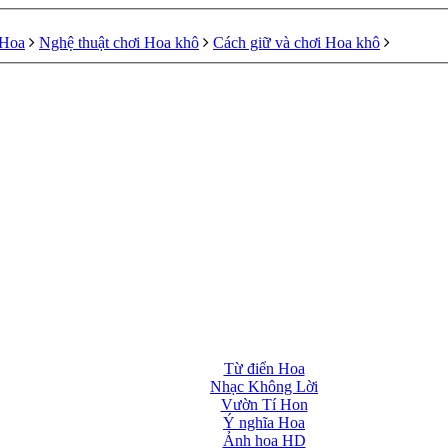
 Hoa
Nghệ thuật chơi Hoa khô
Cách giữ và chơi Hoa khô
Từ điển Hoa
Nhạc Không Lời
Vườn Tí Hon
Ý nghĩa Hoa
Ảnh hoa HD