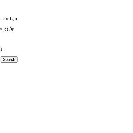
a các bạn
óng góp
:)