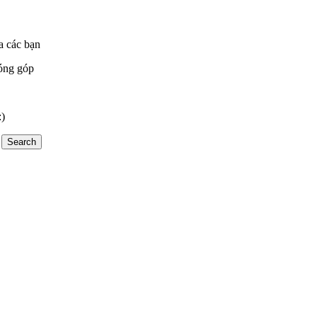
a các bạn
óng góp
:)