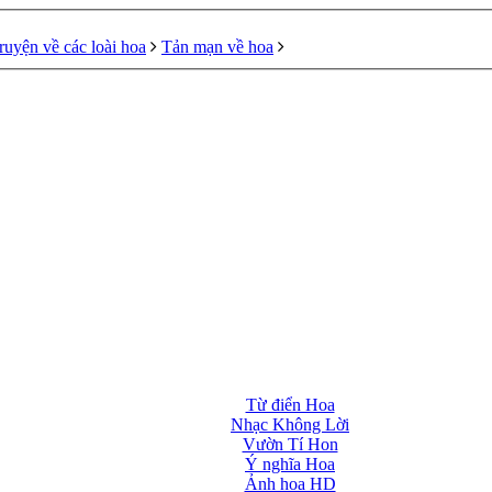
ruyện về các loài hoa
Tản mạn về hoa
Từ điển Hoa
Nhạc Không Lời
Vườn Tí Hon
Ý nghĩa Hoa
Ảnh hoa HD