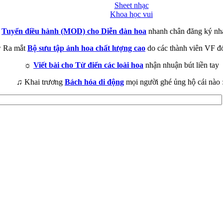
Sheet nhạc
Khoa học vui
►
Tuyển điều hành (MOD) cho Diễn đàn hoa
nhanh chân đăng ký nh
 Ra mắt
Bộ sưu tập ảnh hoa chất lượng cao
do các thành viên VF đ
☼
Viết bài cho Từ điển các loài hoa
nhận nhuận bút liền tay
♫ Khai trương
Bách hóa di động
mọi người ghé ủng hộ cái nào 