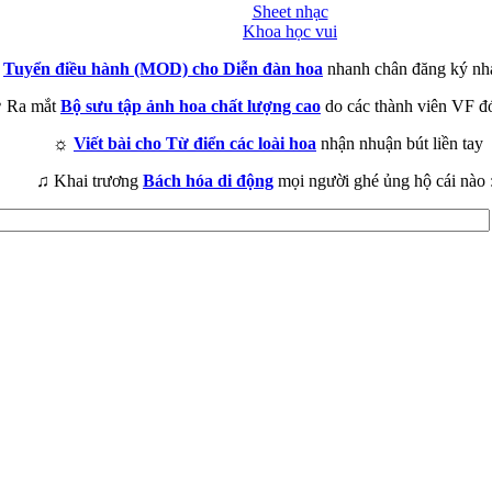
Sheet nhạc
Khoa học vui
►
Tuyển điều hành (MOD) cho Diễn đàn hoa
nhanh chân đăng ký nh
 Ra mắt
Bộ sưu tập ảnh hoa chất lượng cao
do các thành viên VF đ
☼
Viết bài cho Từ điển các loài hoa
nhận nhuận bút liền tay
♫ Khai trương
Bách hóa di động
mọi người ghé ủng hộ cái nào 