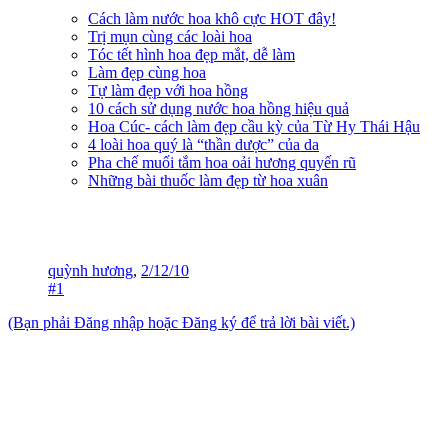
Cách làm nước hoa khô cực HOT đây!
Trị mụn cùng các loài hoa
Tóc tết hình hoa đẹp mắt, dễ làm
Làm đẹp cùng hoa
Tự làm đẹp với hoa hồng
10 cách sử dụng nước hoa hồng hiệu quả
Hoa Cúc- cách làm đẹp cầu kỳ của Từ Hy Thái Hậu
4 loài hoa quý là “thần dược” của da
Pha chế muối tắm hoa oải hương quyến rũ
Những bài thuốc làm đẹp từ hoa xuân
quỳnh hương
,
2/12/10
#1
(Bạn phải Đăng nhập hoặc Đăng ký để trả lời bài viết.)