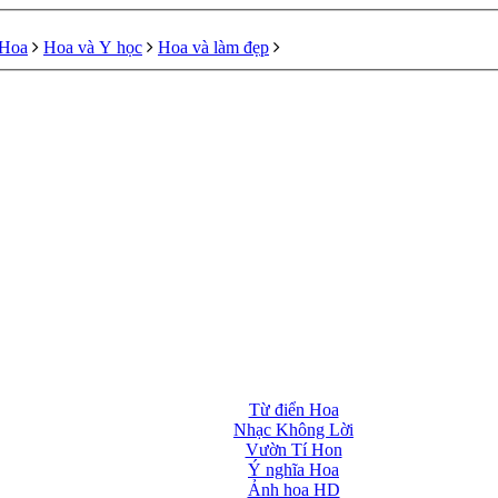
 Hoa
Hoa và Y học
Hoa và làm đẹp
Từ điển Hoa
Nhạc Không Lời
Vườn Tí Hon
Ý nghĩa Hoa
Ảnh hoa HD