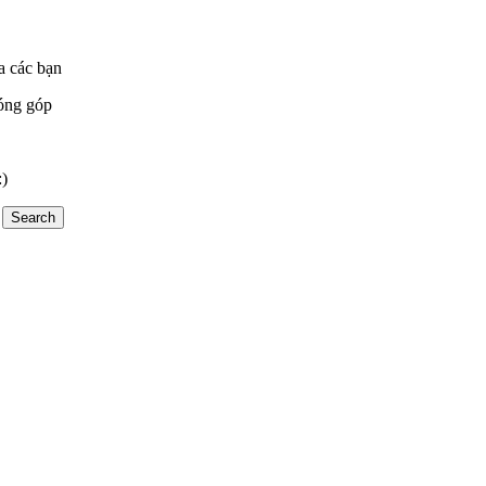
a các bạn
óng góp
:)