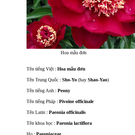
Hoa mẫu đơn
Tên tiếng Việt :
Hoa mẫu đơn
Tên Trung Quốc :
Sho-Yo
(hay
Shao-Yao
)
Tên tiếng Anh :
Peony
Tên tiếng Pháp :
Pivoine officinale
Tên Latin :
Paeonia officinalis
Tên khoa học :
Paeonia lactiflora
Họ :
Paeoniaceae