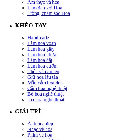
Ẩm thực và hoa
Làm đẹp với Hoa
Trồng, chăm sóc Hoa
KHÉO TAY
Handmade
Làm hoa voan
Làm hoa giấy
Làm hoa nhựa
Làm hoa đất
Làm hoa cườm
Thêu và đan len
Giữ hoa lâu tàn
Mẫu cắm hoa đẹp
Cắm hoa nghệ thuật
Bó hoa nghệ thuật
Tỉa hoa nghệ thuật
GIẢI TRÍ
Ảnh hoa đẹp
Nhạc về hoa
Phim về hoa