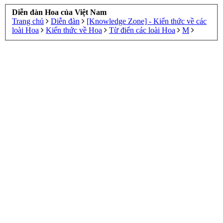
Diễn đàn Hoa của Việt Nam
Trang chủ
Diễn đàn
[Knowledge Zone] - Kiến thức về các
loài Hoa
Kiến thức về Hoa
Từ điển các loài Hoa
M