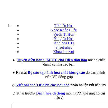
Từ điển Hoa
Nhạc Không Lời
Vườn Tí Hon
Ý nghĩa Hoa
Ảnh hoa HD
Sheet nhạc
Khoa học vui
►
Tuyển điều hành (MOD) cho Diễn đàn hoa
nhanh chân
đăng ký nha các bạn
♥ Ra mắt
Bộ sưu tập ảnh hoa chất lượng cao
do các thành
viên VF đóng góp
☼
Viết bài cho Từ điển các loài hoa
nhận nhuận bút liền tay
♫ Khai trương
Bách hóa di động
mọi người ghé ủng hộ cái
nào :)