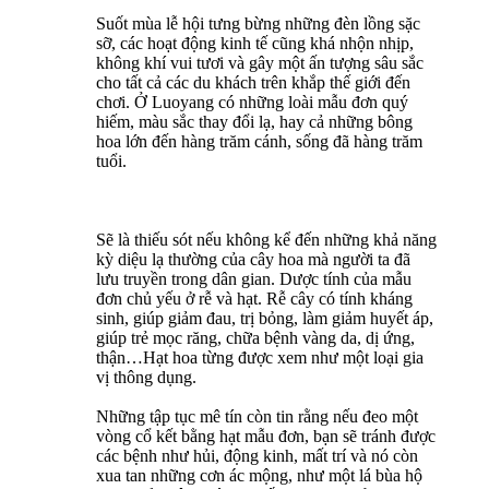
Suốt mùa lễ hội tưng bừng những đèn lồng sặc
sỡ, các hoạt động kinh tế cũng khá nhộn nhịp,
không khí vui tươi và gây một ấn tượng sâu sắc
cho tất cả các du khách trên khắp thế giới đến
chơi. Ở Luoyang có những loài mẫu đơn quý
hiếm, màu sắc thay đổi lạ, hay cả những bông
hoa lớn đến hàng trăm cánh, sống đã hàng trăm
tuổi.
Sẽ là thiếu sót nếu không kể đến những khả năng
kỳ diệu lạ thường của cây hoa mà người ta đã
lưu truyền trong dân gian. Dược tính của mẫu
đơn chủ yếu ở rễ và hạt. Rễ cây có tính kháng
sinh, giúp giảm đau, trị bỏng, làm giảm huyết áp,
giúp trẻ mọc răng, chữa bệnh vàng da, dị ứng,
thận…Hạt hoa từng được xem như một loại gia
vị thông dụng.
Những tập tục mê tín còn tin rằng nếu đeo một
vòng cổ kết bằng hạt mẫu đơn, bạn sẽ tránh được
các bệnh như hủi, động kinh, mất trí và nó còn
xua tan những cơn ác mộng, như một lá bùa hộ