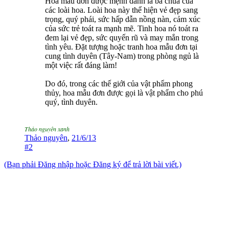
Hoa mẫu đơn được mệnh danh là bà chúa của
các loài hoa. Loài hoa này thể hiện vẻ đẹp sang
trọng, quý phái, sức hấp dẫn nồng nàn, cảm xúc
của sức trẻ toát ra mạnh mẽ. Tinh hoa nó toát ra
đem lại vẻ đẹp, sức quyến rũ và may mắn trong
tình yêu. Đặt tượng hoặc tranh hoa mẫu đơn tại
cung tình duyên (Tây-Nam) trong phòng ngủ là
một việc rất đáng làm!
Do đó, trong các thế giới của vật phẩm phong
thủy, hoa mẫu đơn được gọi là vật phẩm cho phú
quý, tình duyên.
Thảo nguyên xanh
Thảo nguyên
,
21/6/13
#2
(Bạn phải Đăng nhập hoặc Đăng ký để trả lời bài viết.)