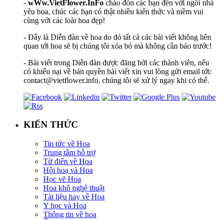
-
wWw.VietFlower.InFo
chào đón các bạn đến với ngôi nhà
yêu hoa, chúc các bạn có thật nhiều kiến thức và niềm vui
cùng với các loài hoa đẹp!
- Đây là Diễn đàn về hoa do đó tất cả các bài viết không liên
quan tới hoa sẽ bị chúng tôi xóa bỏ mà không cần báo trước!
- Bài viết trong Diễn đàn được đăng bởi các thành viên, nếu
có khiếu nại về bản quyền bài viết xin vui lòng gửi email tới:
contact@vietflower.info, chúng tôi sẽ xử lý ngay khi có thể.
KIẾN THỨC
Tin tức về Hoa
Trung tâm hỗ trợ
Từ điển về Hoa
Hội hoạ và Hoa
Học vẽ Hoa
Hoa khô nghệ thuật
Tài liệu hay về Hoa
Y học và Hoa
Thông tin về hoa