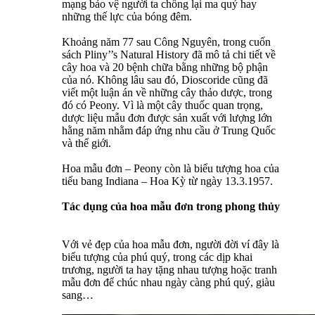
mạng bảo vệ người ta chống lại ma quỷ hay
những thế lực của bóng đêm.
Khoảng năm 77 sau Công Nguyên, trong cuốn
sách Pliny’’s Natural History đã mô tả chi tiết về
cây hoa và 20 bệnh chữa bằng những bộ phận
của nó. Không lâu sau đó, Dioscoride cũng đã
viết một luận án về những cây thảo dược, trong
đó có Peony. Vì là một cây thuốc quan trọng,
dược liệu mẫu đơn được sản xuất với lượng lớn
hằng năm nhằm đáp ứng nhu cầu ở Trung Quốc
và thể giới.
Hoa mẫu đơn – Peony còn là biểu tượng hoa của
tiểu bang Indiana – Hoa Kỳ từ ngày 13.3.1957.
Tác dụng của hoa mẫu đơn trong phong thủy
Với vẻ đẹp của hoa mẫu đơn, người đời ví đây là
biểu tượng của phú quý, trong các dịp khai
trương, người ta hay tặng nhau tượng hoặc tranh
mẫu đơn để chúc nhau ngày càng phú quý, giàu
sang…