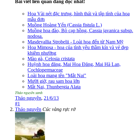
Bài viết liên quan đáng đọc nhất!
Hoa Vài nét đặc trưng, hình thái và tập tính của hoa
mẫu đơn
Muồng Hoàng Yến (Cassia fistula L.)
Muồng hoa đào, Bò cạp hồng, Cassia javanica subsp.
nodosa.
Masdevallia Strobelii - Loài hoa đến từ Nam Mỹ
Hoa Mimosa - hoa của tình yêu thầm kín và vẻ đẹp
khiêm nhường
Mào gà, Celosia cristata
Huỳnh hoa đăng, Mai Hoa Đăng, Mai Hà Lan,
Cochlopermaceae
Loài hoa mang tên "Mắt Nai"
Mười giờ, rau sam hoa lớn
Mắt Nai, Thunbergia Alata
Thảo nguyên xanh
Thảo nguyên
,
21/6/13
#1
Thảo nguyên
Cúc vàng rực rở