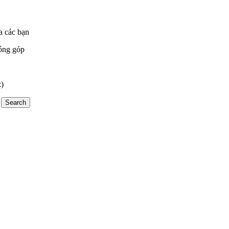
a các bạn
óng góp
:)