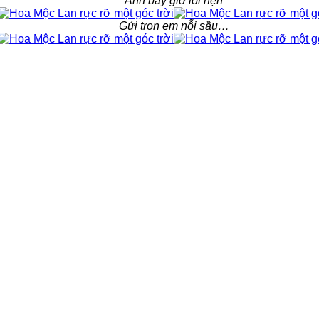
Anh bây giờ lỗi hẹn
Gửi trọn em nỗi sầu…