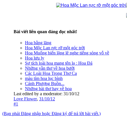
Bài viết liên quan đáng đọc nhất!
Hoa bằng lăng
Hoa Mộc Lan rực rỡ một góc trời
Hoa Muống biển lặng lẽ nghe tiếng sóng vỗ về
Hoa lưu ly
Sự tích loài hoa mang tên lạ : Hoa Đá
Những vần thơ về hoa bưởi
Các Loài Hoa Trong Thơ Ca
màu tím hoa lục bình
Cánh Phượng Buồn...
Những bài thơ hay về hoa
Last edited by a moderator:
31/10/12
Love Flower
,
31/10/12
#1
(Bạn phải Đăng nhập hoặc Đăng ký để trả lời bài viết.)