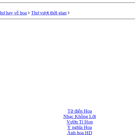
hơ hay về hoa
Thơ vượt thời gian
Từ điển Hoa
Nhạc Không Lời
Vườn Tí Hon
Ý nghĩa Hoa
Ảnh hoa HD