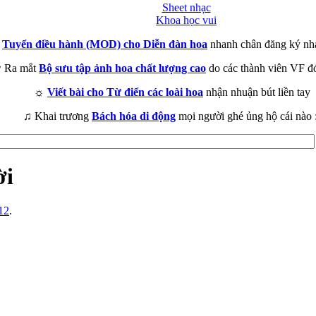
Sheet nhạc
Khoa học vui
►
Tuyển điều hành (MOD) cho Diễn đàn hoa
nhanh chân đăng ký nh
 Ra mắt
Bộ sưu tập ảnh hoa chất lượng cao
do các thành viên VF đ
☼
Viết bài cho Từ điển các loài hoa
nhận nhuận bút liền tay
♫ Khai trương
Bách hóa di động
mọi người ghé ủng hộ cái nào 
ời
12
.