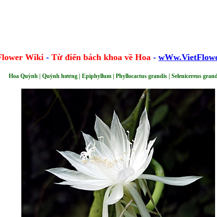
Flower Wiki
-
Từ điển bách khoa về Hoa
-
wWw.VietFlowe
Hoa Quỳnh | Quỳnh hương | Epiphyllum | Phyllocactus grandis | Selenicereus grand