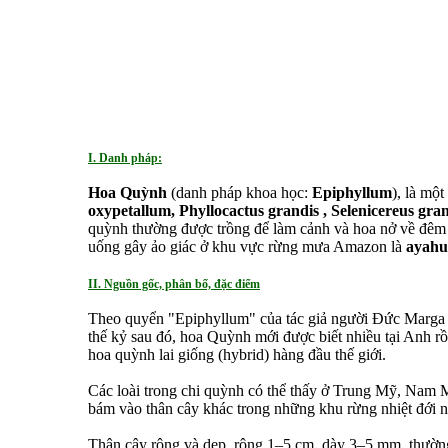
I. Danh pháp:
Hoa Quỳnh
(danh pháp khoa học:
Epiphyllum
), là mộ
oxypetallum, Phyllocactus grandis , Selenicereus gran
quỳnh thường được trồng để làm cảnh và hoa nở về đêm 
uống gây ảo giác ở khu vực rừng mưa Amazon là
ayahu
II. Nguồn gốc, phân bố, đặc điểm
Theo quyển "Epiphyllum" của tác giả người Đức Marga 
thế kỷ sau đó, hoa Quỳnh mới được biết nhiều tại Anh r
hoa quỳnh lai giống (hybrid) hàng đầu thế giới.
Các loài trong chi quỳnh có thể thấy ở Trung Mỹ, Nam
bám vào thân cây khác trong những khu rừng nhiệt đới 
Thân cây rộng và dẹp, rộng 1–5 cm, dày 3–5 mm, thường 