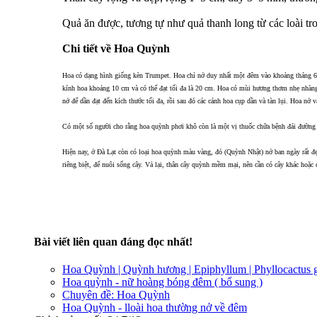
Quả ăn được, tương tự như quả thanh long từ các loài t
Chi tiết về Hoa Quỳnh
Hoa có dạng hình giống kèn Trumpet. Hoa chỉ nở duy nhất một đêm vào khoảng tháng 6 
kính hoa khoảng 10 cm và có thể đạt tối đa là 20 cm. Hoa có mùi hương thơm nhẹ nhàn
nở để dần đạt đến kích thước tối đa, rồi sau đó các cánh hoa cụp dần và tàn lụi. Hoa nở 
Có một số người cho rằng hoa quỳnh phơi khô còn là một vị thuốc chữa bệnh đái đường r
Hiện nay, ở Đà Lạt còn có loại hoa quỳnh màu vàng, đỏ (Quỳnh Nhật) nở ban ngày rất đẹ
riêng biệt, để nuôi sống cây. Vả lại, thân cây quỳnh mềm mại, nên cần có cây khác hoặc 
Bài viết liên quan đáng đọc nhất!
Hoa Quỳnh | Quỳnh hương | Epiphyllum | Phyllocactus gr
Hoa quỳnh - nữ hoàng bóng đêm ( bổ sung )
Chuyên đề: Hoa Quỳnh
Hoa Quỳnh - lloài hoa thường nở về đêm