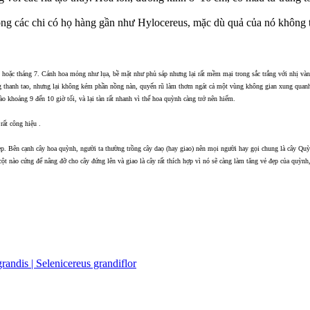
rong các chi có họ hàng gần như Hylocereus, mặc dù quả của nó không
hoặc tháng 7. Cánh hoa mỏng như lụa, bề mặt như phủ sáp nhưng lại rất mềm mại trong sắc trắng với nhị vàn
g thanh tao, nhưng lại không kém phần nồng nàn, quyến rũ làm thơm ngát cả một vùng không gian xung quanh.
vào khoảng 9 đến 10 giờ tối, và lại tàn rất nhanh vì thế hoa quỳnh càng trở nên hiếm.
ất công hiệu .
p. Bên cạnh cây hoa quỳnh, người ta thường trồng cây daọ (hay giao) nên mọi người hay gọi chung là cây Quỳ
cột nào cứng để nâng đỡ cho cây đứng lên và giao là cây rất thích hợp vì nó sẽ càng làm tăng vẻ đẹp của quỳnh
andis | Selenicereus grandiflor