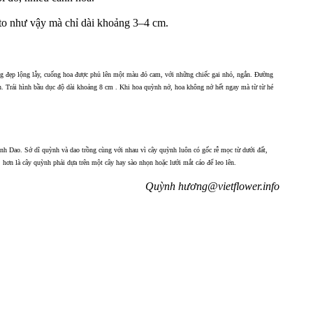
 to như vậy mà chỉ dài khoảng 3–4 cm.
g đẹp lộng lẫy, cuống hoa được phủ lên một màu đỏ cam, với những chiếc gai nhỏ, ngắn. Đường
 Trái hình bầu dục độ dài khoảng 8 cm . Khi hoa quỳnh nở, hoa không nở hết ngay mà từ từ hé
nh Dao. Sở dĩ quỳnh và dao trồng cùng với nhau vì cây quỳnh luôn có gốc rễ mọc từ dưới đất,
, hơn là cây quỳnh phải dựa trên một cây hay sào nhọn hoặc lưới mắt cáo để leo lên.
Quỳnh hương@vietflower.info