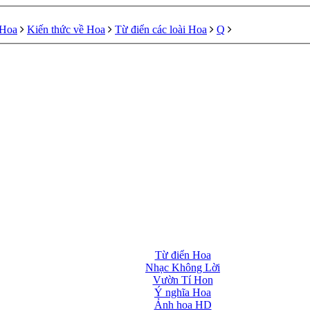
 Hoa
Kiến thức về Hoa
Từ điển các loài Hoa
Q
Từ điển Hoa
Nhạc Không Lời
Vườn Tí Hon
Ý nghĩa Hoa
Ảnh hoa HD