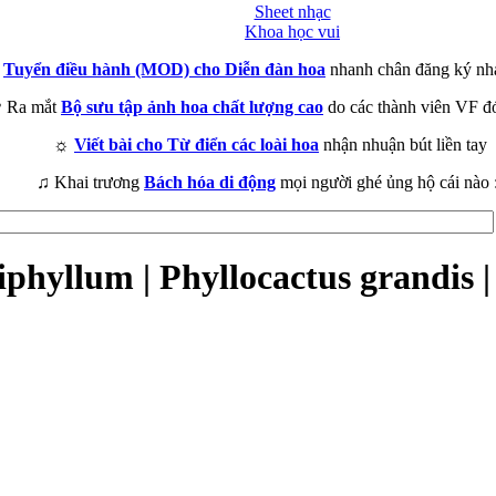
Sheet nhạc
Khoa học vui
►
Tuyển điều hành (MOD) cho Diễn đàn hoa
nhanh chân đăng ký nh
 Ra mắt
Bộ sưu tập ảnh hoa chất lượng cao
do các thành viên VF đ
☼
Viết bài cho Từ điển các loài hoa
nhận nhuận bút liền tay
♫ Khai trương
Bách hóa di động
mọi người ghé ủng hộ cái nào 
hyllum | Phyllocactus grandis | 