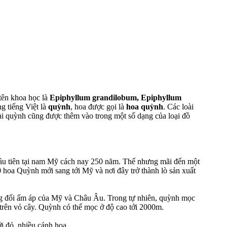
tên khoa học là
Epiphyllum grandilobum, Epiphyllum
g tiếng Việt là
quỳnh
, hoa được gọi là
hoa quỳnh
. Các loài
i quỳnh cũng được thêm vào trong một số dạng của loại đồ
ầu tiên tại nam Mỹ cách nay 250 năm. Thế nhưng mãi đến một
 hoa Quỳnh mới sang tới Mỹ và nơi đây trở thành lò sản xuất
ng đối ấm áp của Mỹ và Châu Âu. Trong tự nhiên, quỳnh mọc
trên vỏ cây. Quỳnh có thể mọc ở độ cao tới 2000m.
i đỏ, nhiều cánh hoa.