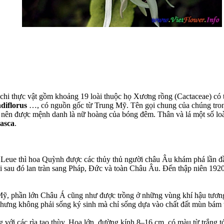
t chi thực vật gồm khoảng 19 loài thuộc họ Xương rồng (Cactaceae)
có 
diflorus
…
, có nguồn gốc từ Trung Mỹ. Tên gọi chung của chúng tron
nên được mệnh danh là nữ hoàng của bóng đêm. Thân và lá một số loà
asca
.
Leue thì hoa Quỳnh được các thủy thủ người châu Âu khám phá lần đ
ồi sau đó lan tràn sang Pháp, Đức và toàn Châu Âu. Đến thập niên 1920
 Mỹ, phần lớn Châu Á cũng như được trồng ở những vùng khí hậu tươ
nhưng không phải sống ký sinh mà chỉ sống dựa vào chất đất mùn bám 
với các rìa tạo thùy. Hoa lớn, đường kính 8–16 cm, có màu từ trắng tớ