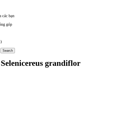
a các bạn
óng góp
:)
Selenicereus grandiflor