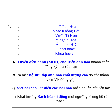
Từ điển Hoa
Nhạc Không Lời
Vườn Tí Hon
Ý nghĩa Hoa
Ảnh hoa HD
Sheet nhạc
Khoa học vui
►
Tuyển điều hành (MOD) cho Diễn đàn hoa
nhanh chân
đăng ký nha các bạn
♥ Ra mắt
Bộ sưu tập ảnh hoa chất lượng cao
do các thành
viên VF đóng góp
☼
Viết bài cho Từ điển các loài hoa
nhận nhuận bút liền tay
♫ Khai trương
Bách hóa di động
mọi người ghé ủng hộ cái
nào :)