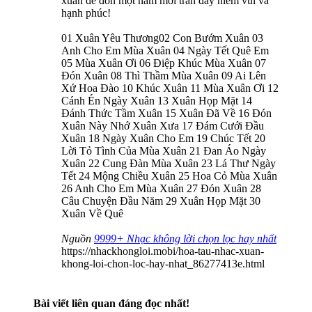
xuân để đón một năm mới tràn đầy niềm vui và
hạnh phúc!
01 Xuân Yêu Thương02 Con Bướm Xuân 03
Anh Cho Em Mùa Xuân 04 Ngày Tết Quê Em
05 Mùa Xuân Ơi 06 Điệp Khúc Mùa Xuân 07
Đón Xuân 08 Thì Thầm Mùa Xuân 09 Ai Lên
Xứ Hoa Đào 10 Khúc Xuân 11 Mùa Xuân Ơi 12
Cánh Én Ngày Xuân 13 Xuân Họp Mặt 14
Đánh Thức Tầm Xuân 15 Xuân Đã Về 16 Đón
Xuân Này Nhớ Xuân Xưa 17 Đám Cưới Đầu
Xuân 18 Ngày Xuân Cho Em 19 Chúc Tết 20
Lời Tỏ Tình Của Mùa Xuân 21 Đan Áo Ngày
Xuân 22 Cung Đàn Mùa Xuân 23 Lá Thư Ngày
Tết 24 Mộng Chiều Xuân 25 Hoa Cỏ Mùa Xuân
26 Anh Cho Em Mùa Xuân 27 Đón Xuân 28
Câu Chuyện Đầu Năm 29 Xuân Họp Mặt 30
Xuân Về Quê
Nguồn
9999+ Nhạc không lời chọn lọc hay nhất
https://nhackhongloi.mobi/hoa-tau-nhac-xuan-
khong-loi-chon-loc-hay-nhat_86277413e.html
Bài viết liên quan đáng đọc nhất!