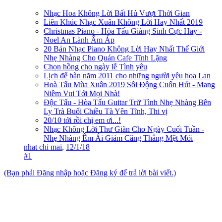
Nhạc Hoa Không Lời Bất Hủ Vượt Thời Gian
Liên Khúc Nhạc Xuân Không Lời Hay Nhất 2019
Christmas Piano - Hòa Tấu Giáng Sinh Cực Hay -
Noel An Lành Ấm Áp
20 Bản Nhạc Piano Không Lời Hay Nhất Thế Giới
Nhẹ Nhàng Cho Quán Cafe Tĩnh Lặng
Chọn hồng cho ngày lễ Tình yêu
Lịch để bàn năm 2011 cho những người yêu hoa Lan
Hoà Tấu Mùa Xuân 2019 Sôi Động Cuốn Hút - Mang
Niềm Vui Tới Mọi Nhà!
Độc Tấu - Hòa Tấu Guitar Trữ Tình Nhẹ Nhàng Bên
Ly Trà Buổi Chiều Tà Yên Tĩnh, Thi vị
20/10 tới rồi chị em ơi...!
Nhạc Không Lời Thư Giãn Cho Ngày Cuối Tuần -
Nhẹ Nhàng Êm Ái Giảm Căng Thẳng Mệt Mỏi
nhat chi mai
,
12/1/18
#1
(Bạn phải Đăng nhập hoặc Đăng ký để trả lời bài viết.)