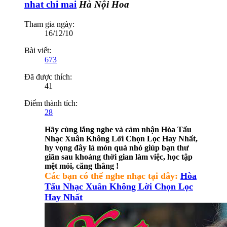
nhat chi mai
Hà Nội Hoa
Tham gia ngày:
16/12/10
Bài viết:
673
Đã được thích:
41
Điểm thành tích:
28
Hãy cùng lắng nghe và cảm nhận Hòa Tấu
Nhạc Xuân Không Lời Chọn Lọc Hay Nhất,
hy vọng đây là món quà nhỏ giúp bạn thư
giãn sau khoảng thời gian làm việc, học tập
mệt mỏi, căng thẳng !
Các bạn có thể nghe nhạc tại đây:
Hòa
Tấu Nhạc Xuân Không Lời Chọn Lọc
Hay Nhất