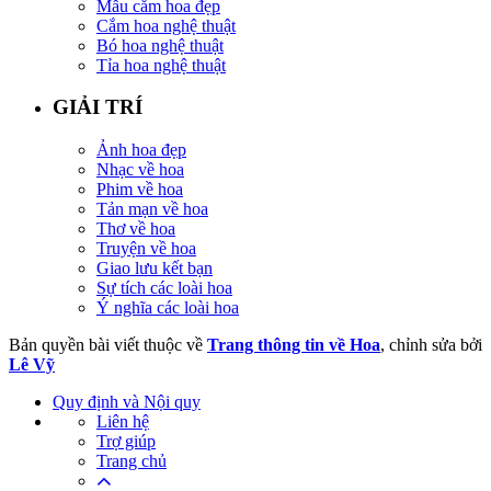
Mẫu cắm hoa đẹp
Cắm hoa nghệ thuật
Bó hoa nghệ thuật
Tỉa hoa nghệ thuật
GIẢI TRÍ
Ảnh hoa đẹp
Nhạc về hoa
Phim về hoa
Tản mạn về hoa
Thơ về hoa
Truyện về hoa
Giao lưu kết bạn
Sự tích các loài hoa
Ý nghĩa các loài hoa
Bản quyền bài viết thuộc về
Trang thông tin về Hoa
, chỉnh sửa bởi
Lê Vỹ
Quy định và Nội quy
Liên hệ
Trợ giúp
Trang chủ