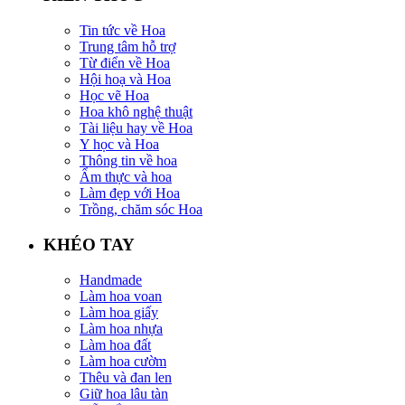
Tin tức về Hoa
Trung tâm hỗ trợ
Từ điển về Hoa
Hội hoạ và Hoa
Học vẽ Hoa
Hoa khô nghệ thuật
Tài liệu hay về Hoa
Y học và Hoa
Thông tin về hoa
Ẩm thực và hoa
Làm đẹp với Hoa
Trồng, chăm sóc Hoa
KHÉO TAY
Handmade
Làm hoa voan
Làm hoa giấy
Làm hoa nhựa
Làm hoa đất
Làm hoa cườm
Thêu và đan len
Giữ hoa lâu tàn