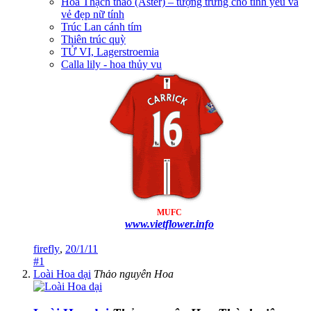
Hoa Thạch thảo (Aster) – tượng trưng cho tình yêu và
vẻ đẹp nữ tính
Trúc Lan cánh tím
Thiên trúc quỳ
TỬ VI, Lagerstroemia
Calla lily - hoa thủy vu
MUFC
www.vietflower.info
firefly
,
20/1/11
#1
Loài Hoa dại
Thảo nguyên Hoa