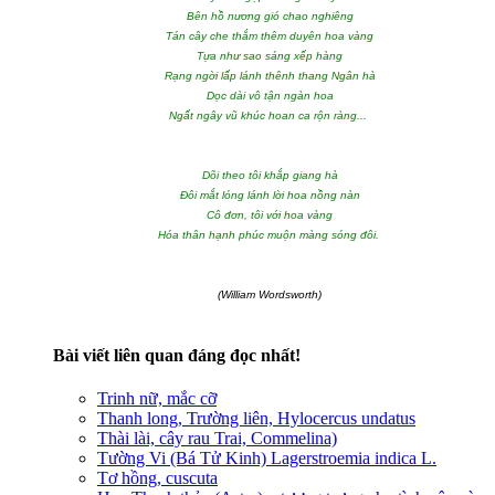
Bên hồ nương gió chao nghiêng
Tán cây che thắm thêm duyên hoa vàng
Tựa như sao sáng xếp hàng
Rạng ngời lấp lánh thênh thang Ngân hà
Dọc dài vô tận ngàn hoa
Ngất ngây vũ khúc hoan ca rộn ràng...
Dõi theo tôi khắp giang hà
Đôi mắt lóng lánh lời hoa nồng nàn
Cô đơn, tôi với hoa vàng
Hóa thân hạnh phúc muộn màng sóng đôi.
(William Wordsworth)
Bài viết liên quan đáng đọc nhất!
Trinh nữ, mắc cỡ
Thanh long, Trường liên, Hylocercus undatus
Thài lài, cây rau Trai, Commelina)
Tường Vi (Bá Tử Kinh) Lagerstroemia indica L.
Tơ hồng, cuscuta