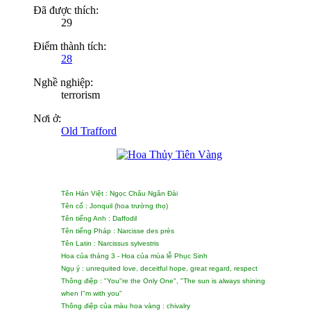
Đã được thích:
29
Điểm thành tích:
28
Nghề nghiệp:
terrorism
Nơi ở:
Old Trafford
Tên Hán Việt : Ngọc Châu Ngân Đài
Tên cổ : Jonquil (hoa trường thọ)
Tên tiếng Anh : Daffodil
Tên tiếng Pháp : Narcisse des près
Tên Latin : Narcissus sylvestris
Hoa của tháng 3 - Hoa của mùa lễ Phục Sinh
Ngụ ý : unrequited love, deceitful hope, great regard, respect
Thông điệp : "You''re the Only One", "The sun is always shining
when I''m with you"
Thông điệp của màu hoa vàng : chivalry