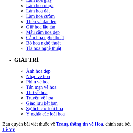
Làm hoa giấy
Làm hoa nhựa
Làm hoa đất
Làm hoa cườm
Thêu và đan len
Giữ hoa lâu tàn
Mẫu cắm hoa đẹp
Cắm hoa nghệ thuật
Bó hoa nghệ thuật
Tỉa hoa nghệ thuật
GIẢI TRÍ
Ảnh hoa đẹp
Nhạc về hoa
Phim về hoa
Tản mạn về hoa
Thơ về hoa
Truyện về hoa
Giao lưu kết bạn
Sự tích các loài hoa
Ý nghĩa các loài hoa
Bản quyền bài viết thuộc về
Trang thông tin về Hoa
, chỉnh sửa bởi
Lê Vỹ