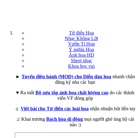
Từ điển Hoa
Nhạc Không Lời
Vườn Tí Hon
Ý nghĩa Hoa
Ảnh hoa HD
Sheet nhạc
Khoa học vui
►
Tuyển điều hành (MOD) cho Diễn đàn hoa
nhanh chân
đăng ký nha các bạn
♥ Ra mắt
Bộ sưu tập ảnh hoa chất lượng cao
do các thành
viên VF đóng góp
☼
Viết bài cho Từ điển các loài hoa
nhận nhuận bút liền tay
♫ Khai trương
Bách hóa di động
mọi người ghé ủng hộ cái
nào :)