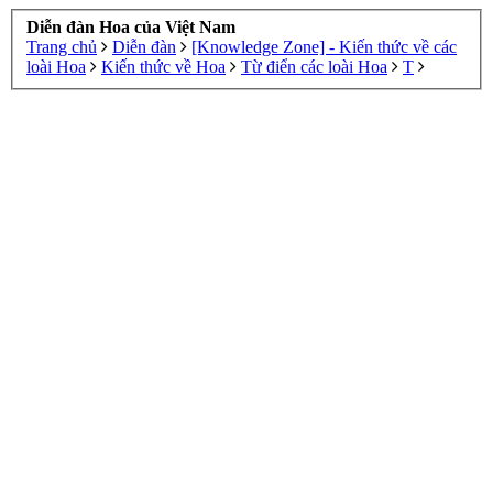
Diễn đàn Hoa của Việt Nam
Trang chủ
Diễn đàn
[Knowledge Zone] - Kiến thức về các
loài Hoa
Kiến thức về Hoa
Từ điển các loài Hoa
T