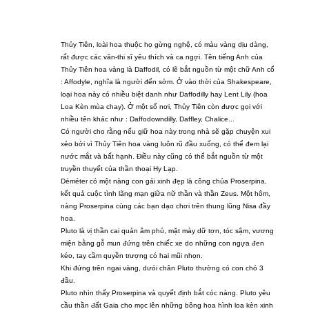
Thủy Tiên, loài hoa thuộc họ gừng nghệ, có màu vàng dịu dàng,
rất được các văn-thi sĩ yêu thích và ca ngợi. Tên tiếng Anh của
Thủy Tiên hoa vàng là Daffodil, có lẽ bắt nguồn từ một chữ Anh cổ
: Affodyle, nghĩa là người đến sớm. Ở vào thời của Shakespeare,
loại hoa này có nhiều biệt danh như Daffodilly hay Lent Lily (hoa
Loa Kèn mùa chay). Ở một số nơi, Thủy Tiên còn được gọi với
nhiều tên khác như : Daffodowndilly, Daffley, Chalice...
Có người cho rằng nếu giữ hoa này trong nhà sẽ gặp chuyện xui
xẻo bởi vì Thủy Tiên hoa vàng luôn rũ đầu xuống, có thể đem lại
nước mắt và bất hạnh. Điều này cũng có thể bắt nguồn từ một
truyền thuyết của thần thoại Hy Lạp.
Déméter có một nàng con gái xinh đẹp là công chúa Proserpina,
kết quả cuộc tình lãng mạn giữa nữ thần và thần Zeus. Một hôm,
nàng Proserpina cùng các bạn dạo chơi trên thung lũng Nisa đầy
hoa.
Pluto là vị thần cai quản âm phủ, mặt mày dữ tợn, tóc sậm, vương
miện bằng gỗ mun đứng trên chiếc xe do những con ngựa đen
kéo, tay cầm quyền trượng có hai mũi nhọn.
Khi đứng trên ngai vàng, dưói chân Pluto thường có con chó 3
đầu.
Pluto nhìn thấy Proserpina và quyết định bắt cóc nàng. Pluto yêu
cầu thần đất Gaia cho mọc lên những bông hoa hình loa kèn xinh