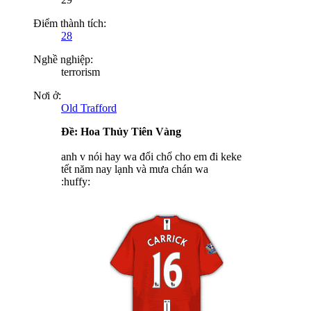
Điểm thành tích:
28
Nghề nghiệp:
terrorism
Nơi ở:
Old Trafford
Ðề: Hoa Thủy Tiên Vàng
anh v nói hay wa đổi chổ cho em đi keke
tết năm nay lạnh và mưa chán wa
:huffy: