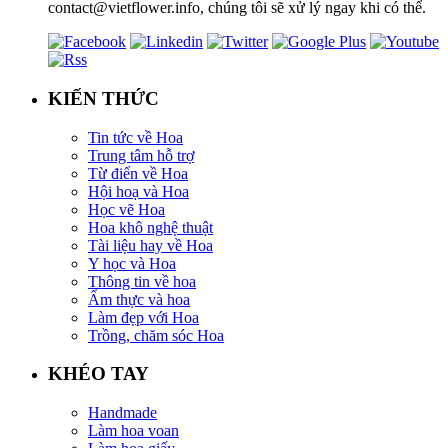
contact@vietflower.info, chúng tôi sẽ xử lý ngay khi có thể.
KIẾN THỨC
Tin tức về Hoa
Trung tâm hỗ trợ
Từ điển về Hoa
Hội hoạ và Hoa
Học vẽ Hoa
Hoa khô nghệ thuật
Tài liệu hay về Hoa
Y học và Hoa
Thông tin về hoa
Ẩm thực và hoa
Làm đẹp với Hoa
Trồng, chăm sóc Hoa
KHÉO TAY
Handmade
Làm hoa voan