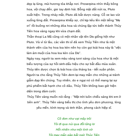
đẹp lạ lùng, mùi hương tỏa khắp nơi. Proserpina nhìn thấy bông
hoa, vội chạy đến, giơ tay định hái. Bỗng mặt đất nứt ra, Pluto
xuất hiện. Trong nháy mắt, Pluto đã bắt dược nàng. Cỗ xe lao vút
xuống lòng đất. Proserpina khiếp sợ, chỉ kịp kêu lên một tiếng "Mẹ
ơi" rồi buông rơi những đóa hoa và chúng lập tức biến thành Thủy
Tiên hoa vàng ngay khi vừa chạm đất.
Thần thoại La Mã cũng có một nhân vật tên Dis giống hệt như
Pluto. Và vì từ lâu, các văn thi sĩ đã xem Thủy Tiên như là một
thành viên của họ hoa loa kèn nên họ còn gọi loài hoa này là "việc
làm ám muội của hoa loa kèn của Dis".
Ngày nay, người ta xem màu vàng tươi sáng của hoa như là một
biểu tượng của sự hồi sinh-dấu hiệu cho sự bắt đầu mùa xuân.
Thủy tiên được chọn là loài hoa của tháng ba - tiết xuân phân.
Người ta cho rằng Thủy Tiên đem lại may mắn cho những ai tránh
giẫm đạp lên chúng. Tuy nhiên, do e ngại nó có thể mang lại sự
phù phiếm bất hạnh cho cô dâu, Thủy Tiên không bao giờ hiện
diện trong đám cưới.
Thủy Tiên vàng muốn nói rằng : "Mặt trời luôn chiếu sáng khi em ở
bên anh". Thủy Tiên vàng biểu thị cho tình yêu đơn phương, lòng
yêu mến, kính trọng và tinh thần, phong cách hiệp sĩ.
Cô đơn như vạt mây trôi
Tôi đi qua núi qua đồi lửng lơ
Hốt nhiên như một tình cờ
Tôi may mắn gặp bất ngờ Thủy Tiên