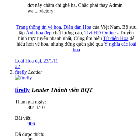
đơt này chăm chỉ ghê ha. Chắc phải thay Admin
wa ...:victory:
Trang thông tin về hoa
,
Diễn đàn Hoa
của Việt Nam, Bộ sưu
tập
Ảnh hoa đẹp
chất lượng cao,
Tivi HD Online
- Truyền
hình trực tuyến nhanh nhất, Cùng tìm hiểu
Từ điển Hoa
để
hiểu hơn về hoa, nhưng đừng quên ghé qua
Ý nghĩa các loài
hoa
Loài Hoa dại
,
23/1/11
#2
firefly
Leader
firefly
Leader
Thành viên BQT
Tham gia ngày:
30/11/10
Bài viết:
906
Đã được thích:
29