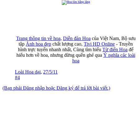
Trang thông tin về hoa
,
Diễn đàn Hoa
của Việt Nam, Bộ sưu
tập
Ảnh hoa đẹp
chất lượng cao,
Tivi HD Online
- Truyền
hình trực tuyến nhanh nhất, Cùng tìm hiểu
Từ điển Hoa
để
hiểu hơn về hoa, nhưng đừng quên ghé qua
Ý nghĩa các loài
hoa
Loài Hoa dại
,
27/5/11
#4
(Bạn phải Đăng nhập hoặc Đăng ký để trả lời bài viết.)