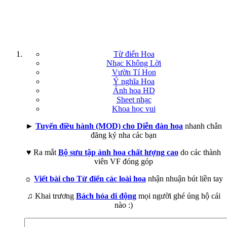
Từ điển Hoa
Nhạc Không Lời
Vườn Tí Hon
Ý nghĩa Hoa
Ảnh hoa HD
Sheet nhạc
Khoa học vui
►
Tuyển điều hành (MOD) cho Diễn đàn hoa
nhanh chân
đăng ký nha các bạn
♥ Ra mắt
Bộ sưu tập ảnh hoa chất lượng cao
do các thành
viên VF đóng góp
☼
Viết bài cho Từ điển các loài hoa
nhận nhuận bút liền tay
♫ Khai trương
Bách hóa di động
mọi người ghé ủng hộ cái
nào :)