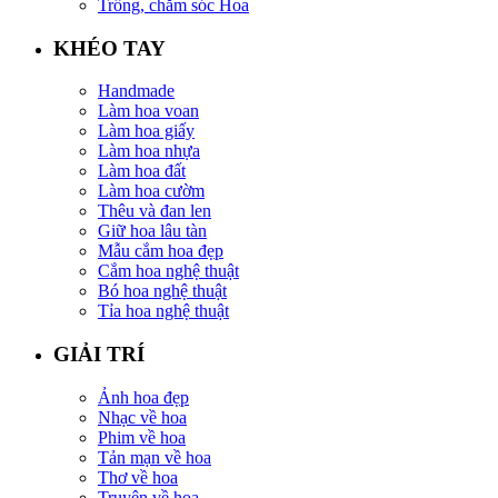
Trồng, chăm sóc Hoa
KHÉO TAY
Handmade
Làm hoa voan
Làm hoa giấy
Làm hoa nhựa
Làm hoa đất
Làm hoa cườm
Thêu và đan len
Giữ hoa lâu tàn
Mẫu cắm hoa đẹp
Cắm hoa nghệ thuật
Bó hoa nghệ thuật
Tỉa hoa nghệ thuật
GIẢI TRÍ
Ảnh hoa đẹp
Nhạc về hoa
Phim về hoa
Tản mạn về hoa
Thơ về hoa
Truyện về hoa