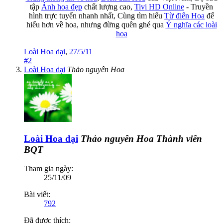
tập
Ảnh hoa đẹp
chất lượng cao,
Tivi HD Online
- Truyền
hình trực tuyến nhanh nhất, Cùng tìm hiểu
Từ điển Hoa
để
hiểu hơn về hoa, nhưng đừng quên ghé qua
Ý nghĩa các loài
hoa
Loài Hoa dại
,
27/5/11
#2
Loài Hoa dại
Thảo nguyên Hoa
Loài Hoa dại
Thảo nguyên Hoa
Thành viên
BQT
Tham gia ngày:
25/11/09
Bài viết:
792
Đã được thích: