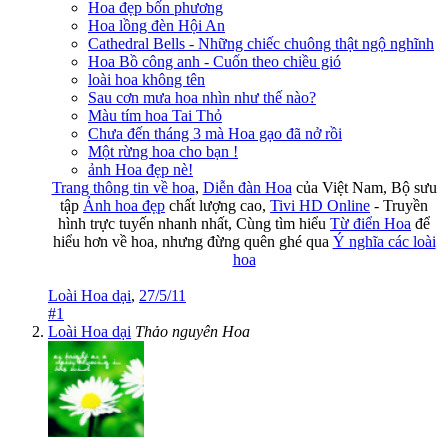
Hoa đẹp bốn phương
Hoa lồng đèn Hội An
Cathedral Bells - Những chiếc chuông thật ngộ nghĩnh
Hoa Bồ công anh - Cuốn theo chiều gió
loài hoa không tên
Sau cơn mưa hoa nhìn như thế nào?
Màu tím hoa Tai Thỏ
Chưa đến tháng 3 mà Hoa gạo đã nở rồi
Một rừng hoa cho bạn !
ảnh Hoa đẹp nè!
Trang thông tin về hoa
,
Diễn đàn Hoa
của Việt Nam, Bộ sưu
tập
Ảnh hoa đẹp
chất lượng cao,
Tivi HD Online
- Truyền
hình trực tuyến nhanh nhất, Cùng tìm hiểu
Từ điển Hoa
để
hiểu hơn về hoa, nhưng đừng quên ghé qua
Ý nghĩa các loài
hoa
Loài Hoa dại
,
27/5/11
#1
Loài Hoa dại
Thảo nguyên Hoa