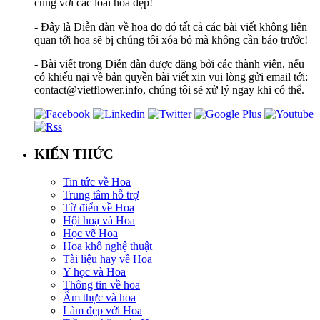
cùng với các loài hoa đẹp!
- Đây là Diễn đàn về hoa do đó tất cả các bài viết không liên
quan tới hoa sẽ bị chúng tôi xóa bỏ mà không cần báo trước!
- Bài viết trong Diễn đàn được đăng bởi các thành viên, nếu
có khiếu nại về bản quyền bài viết xin vui lòng gửi email tới:
contact@vietflower.info, chúng tôi sẽ xử lý ngay khi có thể.
KIẾN THỨC
Tin tức về Hoa
Trung tâm hỗ trợ
Từ điển về Hoa
Hội hoạ và Hoa
Học vẽ Hoa
Hoa khô nghệ thuật
Tài liệu hay về Hoa
Y học và Hoa
Thông tin về hoa
Ẩm thực và hoa
Làm đẹp với Hoa