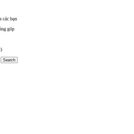
a các bạn
óng góp
:)