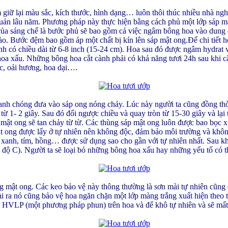
iữ lại màu sắc, kích thước, hình dạng… luôn thôi thúc nhiều nhà ngh
 quản lâu năm. Phương pháp này thực hiện bằng cách phủ một lớp sáp m
của sáng chế là bước phủ sẽ bao gồm cả việc ngâm bông hoa vào dung d
o. Bước đệm bao gồm áp một chất bị kín lên sáp mật ong.Để chi tiết
h có chiều dài từ 6-8 inch (15-24 cm). Hoa sau đó được ngâm hydrat v
oa xấu. Những bông hoa cắt cành phải có khả năng tươi 24h sau khi c
úc, oải hương, hoa dại….
hanh chóng đưa vào sáp ong nóng chảy. Lúc này người ta cũng đồng t
ừ 1- 2 giây. Sau đó đổi ngược chiều và quay tròn từ 15-30 giây và lại
mật ong sẽ tan chảy từ từ. Các thùng sáp mật ong luôn được bao bọc x
ật ong được lấy ở tự nhiên nên không độc, đảm bảo môi trường và kh
, xanh, tím, hồng… được sử dụng sao cho gần với tự nhiên nhất. Sau 
7 độ C). Người ta sẽ loại bỏ những bông hoa xấu hay những yếu tố có t
g mật ong. Các keo bảo vệ này thông thường là sơn mài tự nhiên cũng c
 ra nó cũng bảo vệ hoa ngăn chặn một lớp màng trắng xuất hiện theo th
VLP (một phương pháp phun) trên hoa và để khô tự nhiên và sẽ mất 1