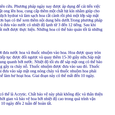
iên cứu. Phương pháp ngày nay được áp dụng để cải tiến việc
ật ong lên hoa, cung cấp thêm một chất bịt kín nhằm giúp cho
ịch hydrat và làm sạch hoa cắt cành rồi phủ một lớp sáp mật
 hơn bạn có thể xem thêm nội dung bên dưới.Trong phương pháp
à đưa vào nước có nhiệt độ lạnh từ 3 đến 12 tiếng. Sau khi
ắt mới được thực hiện. Những hoa có thể bảo quản tốt là những
hời đưa nước hoa và thuốc nhuộm vào hoa. Hoa được quay tròn
 tiếp tục được đổi ngược và quay thêm 15-30 giây nữa.Sáp mật
ung quanh bởi nước. Nhiệt độ tối ưu để sáp mật ong có thể bảo
ông gây ra cháy nỗ. Thuốc nhuộm được đưa vào sau đó. Thuốc
khi đưa vào sáp mật ong nóng chảy và thuốc nhuộm hoa phải
hể làm hư hoại hoa. Giai đoạn này có thể mất đến 10 ngày.
ó thể là Acrytic. Chất bảo vệ này phải không độc và thân thiện
ời gian và bảo vệ hoa bởi nhiệt độ cao trong quá trình vận
0 ngày đến 2 tuần để hoàn tất.