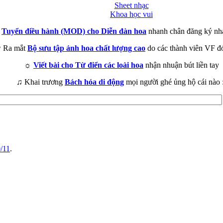
Sheet nhạc
Khoa học vui
►
Tuyển điều hành (MOD) cho Diễn đàn hoa
nhanh chân đăng ký nh
 Ra mắt
Bộ sưu tập ảnh hoa chất lượng cao
do các thành viên VF đ
☼
Viết bài cho Từ điển các loài hoa
nhận nhuận bút liền tay
♫ Khai trương
Bách hóa di động
mọi người ghé ủng hộ cái nào 
/11
.