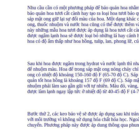
Nhu cầu cần có một phương pháp để bảo quản hoa nhằm g
bảo quản hoa tươi cắt cành hay tạo ra loại hoa tươi bảo
sáp mật ong giữ lại sự đổi màu của hoa. Một dạng khác 
ong, thuốc nhuộm và nước hoa cũng có thể được thêm và
này những mẫu hoa tươi được áp dụng là hoa tươi cắt càn
được ngâm lạnh hoa sẽ được loại bỏ những lá hay cánh h
hoa có độ ẩm thấp như hoa hồng, tulip, lan, phong lữ, c
Sau khi hoa được ngâm trong hydrat và nước lạnh thì n
để nhuộm màu. Hoa để trong sáp mật ong nóng chảy chỉ t
ong có nhiệt độ khoảng 150-160 độ F (65-70 độ C). Sáp 
quản tốt hoa hồng là khoảng 157 độ F (69 độ C). Sáp m
nhuộm phải làm sao gần gũi với tự nhiên. Màu đỏ, vàng
được làm lạnh ngay lập tức ở nhiệt độ từ 40-45 độ F (4-
Bước thứ 2, các keo bảo vệ sẽ được áp dụng sau khi trán
với môi trường vì không sử dụng hóa chất hóa học. Ngoài
chuyển. Phương pháp này được áp dung thông qua phun H