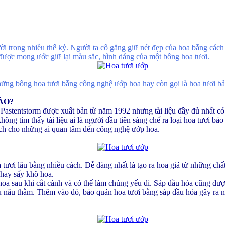
 trong nhiều thế kỷ. Người ta cố gắng giữ nét đẹp của hoa bằng cách tạ
ợc mong ước giữ lại màu sắc, hình dáng của một bông hoa tươi.
những bông hoa tươi bằng công nghệ ướp hoa hay còn gọi là hoa tươi b
ÀO?
a Pastentstorm được xuất bản từ năm 1992 nhưng tài liệu đầy đủ nhất có
ng tìm thấy tài liệu ai là người đầu tiên sáng chế ra loại hoa tươi bả
 ích cho những ai quan tâm đến công nghệ ướp hoa.
 tươi lâu bằng nhiều cách. Dễ dàng nhất là tạo ra hoa giả từ những c
 hay sấy khô hoa.
oa sau khi cắt cành và có thể làm chúng yếu đi. Sáp dầu hỏa cũng đư
àu nâu thẫm. Thêm vào đó, bảo quản hoa tươi bằng sáp dầu hỏa gây ra