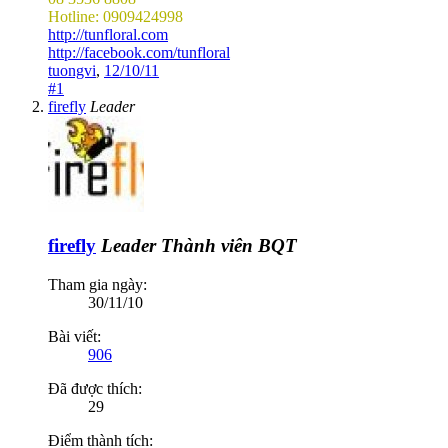
Hotline: 0909424998
http://tunfloral.com
http://facebook.com/tunfloral
tuongvi
,
12/10/11
#1
firefly
Leader
firefly
Leader
Thành viên BQT
Tham gia ngày:
30/11/10
Bài viết:
906
Đã được thích:
29
Điểm thành tích: