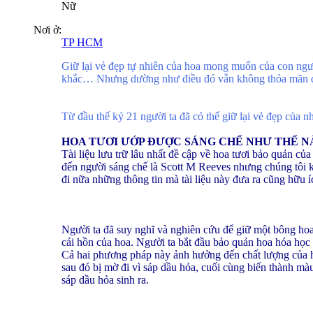
Nữ
Nơi ở:
TP HCM
Giữ lại vẻ đẹp tự nhiên của hoa mong muốn của con người
khắc… Nhưng dường như điều đó vẫn không thỏa mãn đư
Từ đầu thế kỷ 21 người ta đã có thể giữ lại vẻ đẹp của 
HOA TƯƠI ƯỚP ĐƯỢC SÁNG CHẾ NHƯ THẾ N
Tài liệu lưu trữ lâu nhất đề cập về hoa tươi bảo quản củ
đến người sáng chế là Scott M Reeves nhưng chúng tôi khô
đi nữa những thông tin mà tài liệu này đưa ra cũng hữu
Người ta đã suy nghĩ và nghiên cứu để giữ một bông hoa
cái hồn của hoa. Người ta bắt đầu bảo quản hoa hóa học
Cả hai phương pháp này ảnh hưởng đến chất lượng của h
sau đó bị mờ đi vì sáp dầu hỏa, cuối cùng biến thành m
sáp dầu hỏa sinh ra.