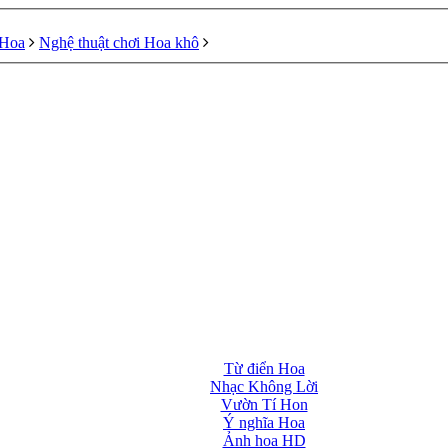
 Hoa
Nghệ thuật chơi Hoa khô
Từ điển Hoa
Nhạc Không Lời
Vườn Tí Hon
Ý nghĩa Hoa
Ảnh hoa HD