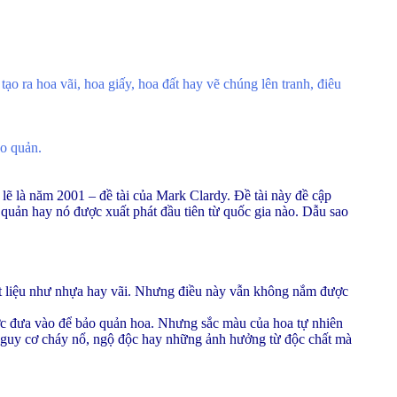
o ra hoa vãi, hoa giấy, hoa đất hay vẽ chúng lên tranh, điêu
ảo quản.
 lẽ là năm 2001 – đề tài của Mark Clardy. Đề tài này đề cập
o quản hay nó được xuất phát đầu tiên từ quốc gia nào. Dẫu sao
hất liệu như nhựa hay vãi. Nhưng điều này vẫn không nắm được
ợc đưa vào để bảo quản hoa. Nhưng sắc màu của hoa tự nhiên
 nguy cơ cháy nổ, ngộ độc hay những ảnh hưởng từ độc chất mà